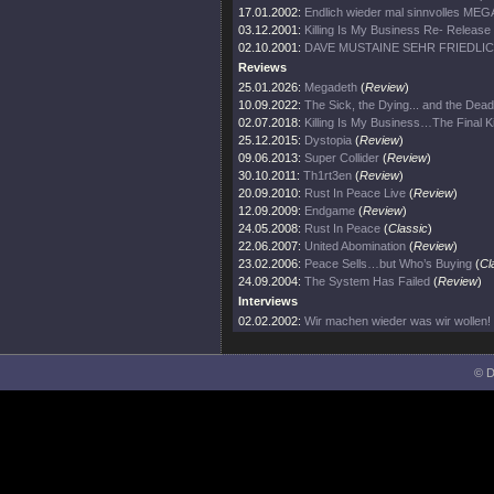
17.01.2002:
Endlich wieder mal sinnvolles ME
03.12.2001:
Killing Is My Business Re- Release
02.10.2001:
DAVE MUSTAINE SEHR FRIEDLI
Reviews
25.01.2026:
Megadeth
(
Review
)
10.09.2022:
The Sick, the Dying... and the Dead
02.07.2018:
Killing Is My Business…The Final Ki
25.12.2015:
Dystopia
(
Review
)
09.06.2013:
Super Collider
(
Review
)
30.10.2011:
Th1rt3en
(
Review
)
20.09.2010:
Rust In Peace Live
(
Review
)
12.09.2009:
Endgame
(
Review
)
24.05.2008:
Rust In Peace
(
Classic
)
22.06.2007:
United Abomination
(
Review
)
23.02.2006:
Peace Sells…but Who’s Buying
(
Cl
24.09.2004:
The System Has Failed
(
Review
)
Interviews
02.02.2002:
Wir machen wieder was wir wollen!
© D