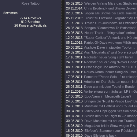
Rose Tattoo
05.02.2015:
Werden Anfang März das Studio en
28.11.2014:
Chris Broderick und Shawn Drover 
Statistics
22.05.2014:
Sagen alle Shows bis Ende Juni ab.
7714 Reviews
05.11.2013:
Trailer zu Ellefsons Biografie "My Li
912 Berichte
21.09.2013:
Trailer zu "Countdown To Extinction
26 Konzerte/Festivals
28.08.2013:
Bringen "Countdown To Extinction" 
20.05.2013:
Neuer Track... "Kingmaker" online
12.04.2013:
"Super Collider" Artwork und Hörei
05.11.2012:
Patriot GI-Dave wird vom Militär gee
20.08.2012:
Asshole Dave in stupider Topform.
29.02.2012:
Aus "Megatallica" wird (vorerst) wohl
17.10.2011:
Nächster neuer Song steht bereit.
24.09.2011:
Nächster neuer Song "Never Dead" 
08.09.2011:
Erste Single und Artwork zu "TH1
09.07.2011:
Neues Album, neuer Song als Livecl
17.05.2011:
Fettester "Peace Sells..." re-release
09.05.2011:
Arbeitet mit Dan Spitz an neuem Ne
28.03.2011:
Dave war mit dem Teufel in Bunde..
18.11.2010:
Vorbereitung zur nächsten LP im 
17.08.2010:
Ego-Alarm im Megadeth Lager?
24.06.2010:
Bringen die "Rust In Peace Live" Bl
24.06.2010:
Mustaine mit Hetfield und Co. auf e
30.04.2010:
Video von Unplugged Session onlin
09.04.2010:
Stellen den "The Right to Go Insane"
30.03.2010:
Dave Mustaine mit neuem Trauma.
18.03.2010:
Megadave bricht Show wegen P.A. 
16.03.2010:
Ellefson's Statement zur Rückkehr!
09.02.2010:
Dave Ellefson is back!