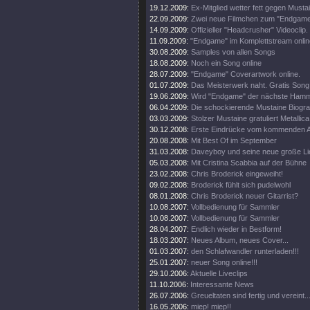
19.12.2009:
Ex-Mitglied wetter fett gegen Musta
22.09.2009:
Zwei neue Filmchen zum "Endgame
14.09.2009:
Offizieller "Headcrusher" Videoclip.
11.09.2009:
"Endgame" im Komplettstream onlin
30.08.2009:
Samples von allen Songs
18.08.2009:
Noch ein Song online
28.07.2009:
"Endgame" Coverartwork online.
01.07.2009:
Das Meisterwerk naht. Gratis Song 
19.06.2009:
Wird "Endgame" der nächste Ham
06.04.2009:
Die schockierende Mustaine Biograf
03.03.2009:
Stolzer Mustaine gratuliert Metallica
30.12.2008:
Erste Eindrücke vom kommenden 
20.08.2008:
Mit Best Of im September
31.03.2008:
Daveyboy und seine neue große Lie
05.03.2008:
Mit Cristina Scabbia auf der Bühne
23.02.2008:
Chris Broderick eingeweiht!
09.02.2008:
Broderick fühlt sich pudelwohl
08.01.2008:
Chris Broderick neuer Gitarrist?
10.08.2007:
Vollbedienung für Sammler
10.08.2007:
Vollbedienung für Sammler
28.04.2007:
Endlich wieder in Bestform!
18.03.2007:
Neues Album, neues Cover...
01.03.2007:
den Schlafwandler runterladen!!!
25.01.2007:
neuer Song online!!!
29.10.2006:
Aktuelle Liveclips
11.10.2006:
Interessante News
26.07.2006:
Greueltaten sind fertig und vereint..
16.05.2006:
miep! miep!!