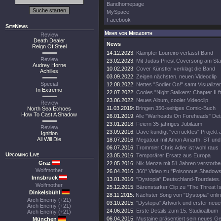
Bandhomepage
MySpace
Facebook
SiteNews
Mehr von Megadeth
Review
Death Dealer
News
Reign Of Steel
14.12.2023:
Klampfer Loureiro verlässt Band
Review
23.02.2023:
Mit Judas Priest Coversong am Sta
Audrey Horne
10.02.2023:
Cover Künstler verklagt die Band
Achilles
03.09.2022:
Zeigen nächsten, neuen Videoclip
Special
12.08.2022:
Nettes "Sodier On!" samt Visualizer
In Extremo
22.07.2022:
Cooles "Night Stalkers: Chapter II ft
23.06.2022:
Neues Album, cooler Videoclip
Review
11.03.2019:
Bringen 350-seitiges Comic-Buch
North Sea Echoes
How To Cast A Shadow
26.01.2019:
Alle "Warheads On Foreheads" Deta
23.01.2018:
Feiern 35-jähriges Jubiläum
Review
23.09.2016:
Dave kündigt "verrücktes" Projekt 
Ignition
All Will Die
18.07.2016:
Megatour mit Amon Amarth, ST und
06.07.2016:
Trommler Chris Adler ist wohl raus
Upcoming Live
23.05.2016:
Temporärer Ersatz aus Europa
Graz
22.05.2016:
Nik Menza mit 51 Jahren verstorbe
Wolfmother
26.04.2016:
360° Video zu "Poisonous Shadows
Innsbruck
13.01.2016:
"Dystopia" Deutschland-Tourdates.
Wolfmother
25.12.2015:
Bärenstarker Clip zu "The Threat Is
Dinkelsbühl
28.11.2015:
Nächster Song von "Dystopia" onli
Arch Enemy (+21)
03.10.2015:
"Dystopia" Artwork und erster neue
Arch Enemy (+21)
24.06.2015:
Erste Details zum 15. Studioalbum
Arch Enemy (+21)
06.04.2015:
Mustaine präsentiert sein neues Ge
München