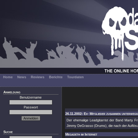
Home
News
Reviews
Berichte
Tourdaten
Anmeldung
Benutzername
Passwort
26.11.2002: Ex- Mitglieder zusammen unterweg
Der ehemalige Leadgitarrist der Band Marty F
Jimmy DeGrasso (Drums), die nach der Auflös
Suche
Megadeth im Internet