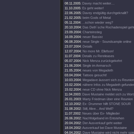
08.11.2005:
Davey macht weiter....
11.10.2005:
Es geht weiter!
22.06.2005:
Davey endgültig durchgeknallt?
21.02.2005:
beim Gods of Metal
05.11.2004:
...schon wieder weg?
20.10.2004:
Das Deth´sche Rochadenspiel geht 
23.09.2004:
Charteinstieg
16.09.2004:
neuer Bassist
06.08.2004:
neue Single - Soundsample online
23.07.2004:
Details
12.07.2004:
No more Mr. Ellefson!
11.07.2004:
Details zu Rereleases
05.07.2004:
Nick Menza zurückgekehrt
21.06.2004:
Single im Anmarsch
21.05.2004:
neues von Megadeth
03.04.2004:
Tattoos gesucht!
10.03.2004:
Megadave äussert sich zu Reunion
15.02.2004:
nähere Infos zu Megadeth gefunde
15.02.2004:
neue CD ohne Nick Menza
11.04.2003:
Dave Mustaine meldet sich zu Wort
26.01.2003:
Marty Friedman über eine Reunion
12.10.2002:
Ex- Drummer hilft STONE SOUR
31.08.2002:
Still, Alive... And Well?
11.07.2002:
Neues über Ex- Mitglieder
26.06.2002:
Nachfolgeband im Entstehen
20.04.2002:
Der Ausverkauf geht weiter
18.04.2002:
Ausverkauf bei Dave Mustaine
04.04.2002:
Dave Mustaine wird nicht mehr spie