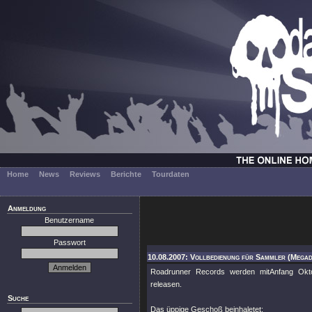
Home
News
Reviews
Berichte
Tourdaten
Anmeldung
Benutzername
Passwort
10.08.2007: Vollbedienung für Sammler (Megad
Roadrunner Records werden mitAnfang Ok
releasen.
Suche
Das üppige Geschoß beinhaletet: