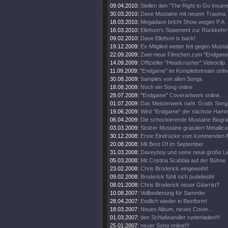
09.04.2010:
Stellen den "The Right to Go Insane"
30.03.2010:
Dave Mustaine mit neuem Trauma.
18.03.2010:
Megadave bricht Show wegen P.A. 
16.03.2010:
Ellefson's Statement zur Rückkehr!
09.02.2010:
Dave Ellefson is back!
19.12.2009:
Ex-Mitglied wetter fett gegen Musta
22.09.2009:
Zwei neue Filmchen zum "Endgame
14.09.2009:
Offizieller "Headcrusher" Videoclip.
11.09.2009:
"Endgame" im Komplettstream onlin
30.08.2009:
Samples von allen Songs
18.08.2009:
Noch ein Song online
28.07.2009:
"Endgame" Coverartwork online.
01.07.2009:
Das Meisterwerk naht. Gratis Song 
19.06.2009:
Wird "Endgame" der nächste Ham
06.04.2009:
Die schockierende Mustaine Biograf
03.03.2009:
Stolzer Mustaine gratuliert Metallica
30.12.2008:
Erste Eindrücke vom kommenden 
20.08.2008:
Mit Best Of im September
31.03.2008:
Daveyboy und seine neue große Lie
05.03.2008:
Mit Cristina Scabbia auf der Bühne
23.02.2008:
Chris Broderick eingeweiht!
09.02.2008:
Broderick fühlt sich pudelwohl
08.01.2008:
Chris Broderick neuer Gitarrist?
10.08.2007:
Vollbedienung für Sammler
28.04.2007:
Endlich wieder in Bestform!
18.03.2007:
Neues Album, neues Cover...
01.03.2007:
den Schlafwandler runterladen!!!
25.01.2007:
neuer Song online!!!