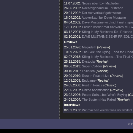
11.07.2002:
Neues über Ex- Mitglieder
26.06.2002:
Nachfolgeband im Entstehen
20.04.2002:
Der Ausverkauf geht weiter
18.04.2002:
Ausverkauf bei Dave Mustaine
04.04.2002:
Dave Mustaine wird nicht mehr spie
17.01.2002:
Endlich wieder mal sinnvolles ME
03.12.2001:
Killing Is My Business Re- Release
02.10.2001:
DAVE MUSTAINE SEHR FRIEDLI
Reviews
25.01.2026:
Megadeth
(
Review
)
10.09.2022:
The Sick, the Dying... and the Dead
02.07.2018:
Killing Is My Business…The Final Ki
25.12.2015:
Dystopia
(
Review
)
09.06.2013:
Super Collider
(
Review
)
30.10.2011:
Th1rt3en
(
Review
)
20.09.2010:
Rust In Peace Live
(
Review
)
12.09.2009:
Endgame
(
Review
)
24.05.2008:
Rust In Peace
(
Classic
)
22.06.2007:
United Abomination
(
Review
)
23.02.2006:
Peace Sells…but Who’s Buying
(
Cl
24.09.2004:
The System Has Failed
(
Review
)
Interviews
02.02.2002:
Wir machen wieder was wir wollen!
© D