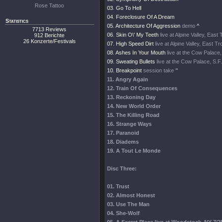
Rose Tattoo
03. Go To Hell
04. Foreclosure Of A Dream
Statistics
05. Architecture Of Aggression
demo
^
7713 Reviews
06. Skin O\' My Teeth
live at Alpine Valley, East
912 Berichte
26 Konzerte/Festivals
07. High Speed Dirt
live at Alpine Valley, East T
08. Ashes In Your Mouth
live at the Cow Palace,
09. Sweating Bullets
live at the Cow Palace, S.F
10. Breakpoint
session take
"
11. Angry Again
12. Train Of Consequences
13. Reckoning Day
14. New World Order
15. The Killing Road
16. Strange Ways
17. Paranoid
18. Diadems
19. A Tout Le Monde
Disc Three:
01. Trust
02. Almost Honest
03. Use The Man
04. She-Wolf