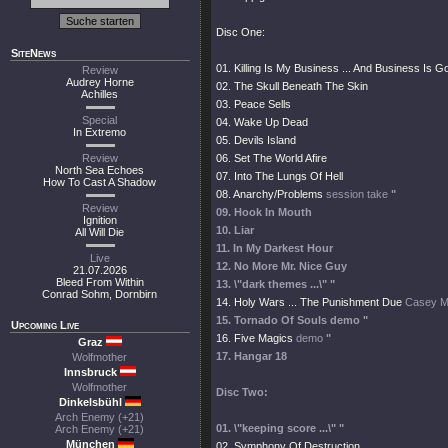
Disc One:
SiteNews
01. Killing Is My Business ... And Business Is G
Review
Audrey Horne
02. The Skull Beneath The Skin
Achilles
03. Peace Sells
Special
04. Wake Up Dead
In Extremo
05. Devils Island
Review
06. Set The World Afire
North Sea Echoes
07. Into The Lungs Of Hell
How To Cast A Shadow
08. Anarchy/Problems
session take
"
Review
09. Hook In Mouth
Ignition
10. Liar
All Will Die
11. In My Darkest Hour
Live
12. No More Mr. Nice Guy
21.07.2026
Bleed From Within
13. \"dark themes ...\" "
Conrad Sohm, Dornbirn
14. Holy Wars ... The Punishment Due
Casey M
15. Tornado Of Souls
demo
"
Upcoming Live
16. Five Magics
demo
"
Graz
17. Hangar 18
Wolfmother
Innsbruck
Wolfmother
Disc Two:
Dinkelsbühl
Arch Enemy (+21)
01. \"keeping score ...\" "
Arch Enemy (+21)
München
02. Symphony Of Destruction