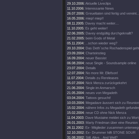
29.10.2006:
Aktuelle Liveclips
11.10.2006:
Interessante News
26.07.2006:
Greueltaten sind fertig und vereint..
16.05.2006:
miep! miep!!
08.11.2005:
Davey macht weiter....
11.10.2005:
Es geht weiter!
22.06.2005:
Davey endgültig durchgeknallt?
21.02.2005:
beim Gods of Metal
05.11.2004:
...schon wieder weg?
20.10.2004:
Das Deth´sche Rochadenspiel geht 
23.09.2004:
Charteinstieg
16.09.2004:
neuer Bassist
06.08.2004:
neue Single - Soundsample online
23.07.2004:
Details
12.07.2004:
No more Mr. Ellefson!
11.07.2004:
Details zu Rereleases
05.07.2004:
Nick Menza zurückgekehrt
21.06.2004:
Single im Anmarsch
21.05.2004:
neues von Megadeth
03.04.2004:
Tattoos gesucht!
10.03.2004:
Megadave äussert sich zu Reunion
15.02.2004:
nähere Infos zu Megadeth gefunde
15.02.2004:
neue CD ohne Nick Menza
11.04.2003:
Dave Mustaine meldet sich zu Wort
26.01.2003:
Marty Friedman über eine Reunion
26.11.2002:
Ex- Mitglieder zusammen unterweg
12.10.2002:
Ex- Drummer hilft STONE SOUR
31.08.2002:
Still, Alive... And Well?