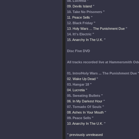
08. Lucretia "
09. Devils Island
"
10. Take No Prisoners "
11. Peace Sells
"
12. Black Friday "
13. Holy Wars ... The Punishment Due
"
14. It\'s Electric "
15. Anarchy In The U.K.
"
Disc Five
DVD
All tracks recorded live at Hammersmith Od
01. Intro/Holy Wars ... The Punishment Due 
02. Wake Up Dead
"
03. Hangar 18 "
04. Lucretia
"
05. Sweating Bullets "
06. In My Darkest Hour
"
07. Tornado Of Souls "
08. Ashes In Your Mouth
"
09. Peace Sells "
10. Anarchy In The U.K.
"
"
previously unreleased