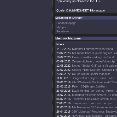
^ previously unreleased in the U.S.
Quelle: OfficialMEGADETHHomepage
Megadeth im Internet
Bandhomepage
MySpace
Facebook
Mehr von Megadeth
News
14.12.2023:
Klampfer Loureiro verlässt Band
23.02.2023:
Mit Judas Priest Coversong am Sta
10.02.2023:
Cover Künstler verklagt die Band
03.09.2022:
Zeigen nächsten, neuen Videoclip
12.08.2022:
Nettes "Sodier On!" samt Visualizer
22.07.2022:
Cooles "Night Stalkers: Chapter II ft
23.06.2022:
Neues Album, cooler Videoclip
11.03.2019:
Bringen 350-seitiges Comic-Buch
26.01.2019:
Alle "Warheads On Foreheads" Deta
23.01.2018:
Feiern 35-jähriges Jubiläum
23.09.2016:
Dave kündigt "verrücktes" Projekt 
18.07.2016:
Megatour mit Amon Amarth, ST und
06.07.2016:
Trommler Chris Adler ist wohl raus
23.05.2016:
Temporärer Ersatz aus Europa
22.05.2016:
Nik Menza mit 51 Jahren verstorbe
26.04.2016:
360° Video zu "Poisonous Shadows
13.01.2016:
"Dystopia" Deutschland-Tourdates.