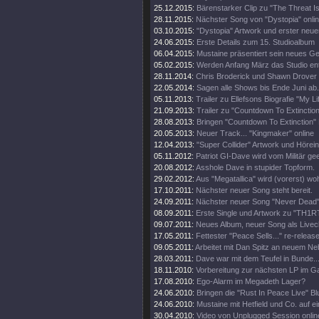
25.12.2015:
Bärenstarker Clip zu "The Threat Is
28.11.2015:
Nächster Song von "Dystopia" onli
03.10.2015:
"Dystopia" Artwork und erster neue
24.06.2015:
Erste Details zum 15. Studioalbum
06.04.2015:
Mustaine präsentiert sein neues Ge
05.02.2015:
Werden Anfang März das Studio en
28.11.2014:
Chris Broderick und Shawn Drover 
22.05.2014:
Sagen alle Shows bis Ende Juni ab.
05.11.2013:
Trailer zu Ellefsons Biografie "My Li
21.09.2013:
Trailer zu "Countdown To Extinction
28.08.2013:
Bringen "Countdown To Extinction" 
20.05.2013:
Neuer Track... "Kingmaker" online
12.04.2013:
"Super Collider" Artwork und Hörei
05.11.2012:
Patriot GI-Dave wird vom Militär gee
20.08.2012:
Asshole Dave in stupider Topform.
29.02.2012:
Aus "Megatallica" wird (vorerst) wohl
17.10.2011:
Nächster neuer Song steht bereit.
24.09.2011:
Nächster neuer Song "Never Dead" 
08.09.2011:
Erste Single und Artwork zu "TH1
09.07.2011:
Neues Album, neuer Song als Livecl
17.05.2011:
Fettester "Peace Sells..." re-release
09.05.2011:
Arbeitet mit Dan Spitz an neuem Ne
28.03.2011:
Dave war mit dem Teufel in Bunde..
18.11.2010:
Vorbereitung zur nächsten LP im 
17.08.2010:
Ego-Alarm im Megadeth Lager?
24.06.2010:
Bringen die "Rust In Peace Live" Bl
24.06.2010:
Mustaine mit Hetfield und Co. auf e
30.04.2010:
Video von Unplugged Session onlin