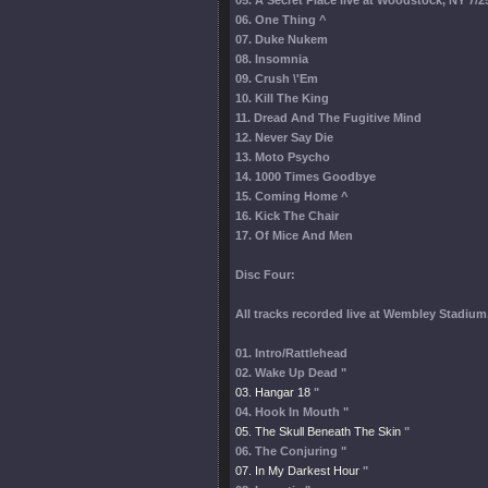
05. A Secret Place
live at Woodstock, NY 7/2
06. One Thing ^
07. Duke Nukem
08. Insomnia
09. Crush \'Em
10. Kill The King
11. Dread And The Fugitive Mind
12. Never Say Die
13. Moto Psycho
14. 1000 Times Goodbye
15. Coming Home ^
16. Kick The Chair
17. Of Mice And Men
Disc Four:
All tracks recorded live at Wembley Stadiu
01. Intro/Rattlehead
02. Wake Up Dead "
03. Hangar 18
"
04. Hook In Mouth "
05. The Skull Beneath The Skin
"
06. The Conjuring "
07. In My Darkest Hour
"