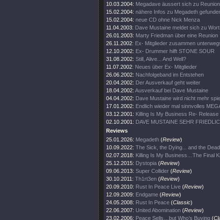
10.03.2004:
Megadave äussert sich zu Reunion
15.02.2004:
nähere Infos zu Megadeth gefunde
15.02.2004:
neue CD ohne Nick Menza
11.04.2003:
Dave Mustaine meldet sich zu Wort
26.01.2003:
Marty Friedman über eine Reunion
26.11.2002:
Ex- Mitglieder zusammen unterweg
12.10.2002:
Ex- Drummer hilft STONE SOUR
31.08.2002:
Still, Alive... And Well?
11.07.2002:
Neues über Ex- Mitglieder
26.06.2002:
Nachfolgeband im Entstehen
20.04.2002:
Der Ausverkauf geht weiter
18.04.2002:
Ausverkauf bei Dave Mustaine
04.04.2002:
Dave Mustaine wird nicht mehr spie
17.01.2002:
Endlich wieder mal sinnvolles ME
03.12.2001:
Killing Is My Business Re- Release
02.10.2001:
DAVE MUSTAINE SEHR FRIEDLI
Reviews
25.01.2026:
Megadeth
(
Review
)
10.09.2022:
The Sick, the Dying... and the Dead
02.07.2018:
Killing Is My Business…The Final Ki
25.12.2015:
Dystopia
(
Review
)
09.06.2013:
Super Collider
(
Review
)
30.10.2011:
Th1rt3en
(
Review
)
20.09.2010:
Rust In Peace Live
(
Review
)
12.09.2009:
Endgame
(
Review
)
24.05.2008:
Rust In Peace
(
Classic
)
22.06.2007:
United Abomination
(
Review
)
23.02.2006:
Peace Sells…but Who’s Buying
(
Cl