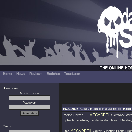
Home
News
Reviews
Berichte
Tourdaten
Anmeldung
Benutzername
Passwort
10.02.2023: Cover Künstler verklagt die Band
MEGADETH
Meine Herren ...!
s Artwork Vera
optisch veredelte, verklagte die Thrash Metaller
Suche
MEGADETH
Der
-Cover-Künstler Brent Elli