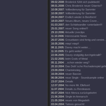
09.02.2008:
Broderick fühlt sich pudelwohl
08.01.2008:
Chris Broderick neuer Gitarrist?
10.08.2007:
Vollbedienung für Sammler
10.08.2007:
Vollbedienung für Sammler
28.04.2007:
Endlich wieder in Bestform!
18.03.2007:
Neues Album, neues Cover...
01.03.2007:
den Schlafwandler runterladen!!!
25.01.2007:
neuer Song online!!!
29.10.2006:
Aktuelle Liveclips
11.10.2006:
Interessante News
26.07.2006:
Greueltaten sind fertig und vereint..
16.05.2006:
miep! miep!!
08.11.2005:
Davey macht weiter....
11.10.2005:
Es geht weiter!
22.06.2005:
Davey endgültig durchgeknallt?
21.02.2005:
beim Gods of Metal
05.11.2004:
...schon wieder weg?
20.10.2004:
Das Deth´sche Rochadenspiel geht 
23.09.2004:
Charteinstieg
16.09.2004:
neuer Bassist
06.08.2004:
neue Single - Soundsample online
23.07.2004:
Details
12.07.2004:
No more Mr. Ellefson!
11.07.2004:
Details zu Rereleases
05.07.2004:
Nick Menza zurückgekehrt
21.06.2004:
Single im Anmarsch
21.05.2004:
neues von Megadeth
03.04.2004:
Tattoos gesucht!