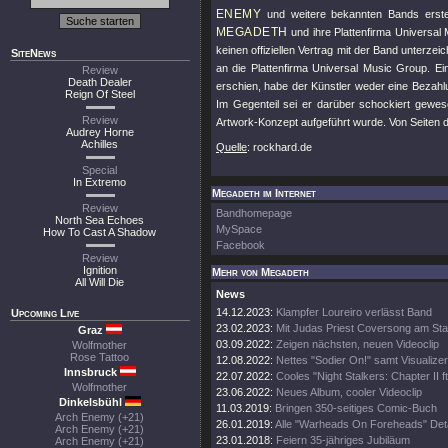
ENEMY
und weitere bekannten Bands erstel
MEGADETH
und ihre Plattenfirma Universal 
keinen offiziellen Vertrag mit der Band unterze
SiteNews
an die Plattenfirma Universal Music Group. E
Review
Death Dealer
erschien, habe der Künstler weder eine Bezahlu
Reign Of Steel
Im Gegenteil sei er darüber schockiert gewes
Review
Artwork-Konzept aufgeführt wurde. Von Seiten d
Audrey Horne
Achilles
Quelle
: rockhard.de
Special
In Extremo
Megadeth im Internet
Review
Bandhomepage
North Sea Echoes
MySpace
How To Cast A Shadow
Facebook
Review
Ignition
Mehr von Megadeth
All Will Die
News
14.12.2023:
Klampfer Loureiro verlässt Band
Upcoming Live
23.02.2023:
Mit Judas Priest Coversong am Sta
Graz
03.09.2022:
Zeigen nächsten, neuen Videoclip
Wolfmother
Rose Tattoo
12.08.2022:
Nettes "Sodier On!" samt Visualizer
Innsbruck
22.07.2022:
Cooles "Night Stalkers: Chapter II ft
Wolfmother
23.06.2022:
Neues Album, cooler Videoclip
Dinkelsbühl
11.03.2019:
Bringen 350-seitiges Comic-Buch
Arch Enemy (+21)
26.01.2019:
Alle "Warheads On Foreheads" Deta
Arch Enemy (+21)
23.01.2018:
Feiern 35-jähriges Jubiläum
Arch Enemy (+21)