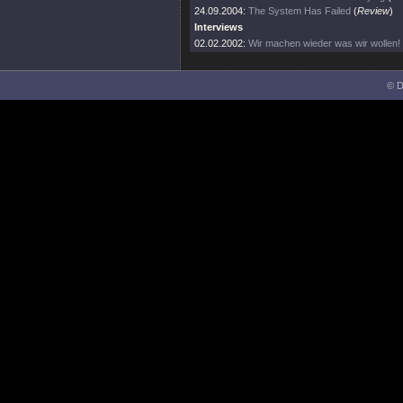
24.09.2004:
The System Has Failed
(
Review
)
Interviews
02.02.2002:
Wir machen wieder was wir wollen!
© D