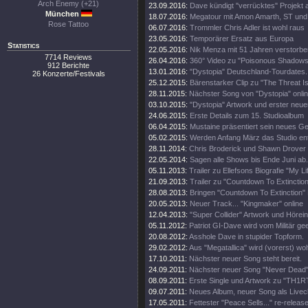
Arch Enemy (+21)
23.09.2016:
Dave kündigt "verrücktes" Projekt 
München
18.07.2016:
Megatour mit Amon Amarth, ST und
Rose Tattoo
06.07.2016:
Trommler Chris Adler ist wohl raus
23.05.2016:
Temporärer Ersatz aus Europa
Statistics
22.05.2016:
Nik Menza mit 51 Jahren verstorbe
7714 Reviews
26.04.2016:
360° Video zu "Poisonous Shadows
912 Berichte
13.01.2016:
"Dystopia" Deutschland-Tourdates.
26 Konzerte/Festivals
25.12.2015:
Bärenstarker Clip zu "The Threat Is
28.11.2015:
Nächster Song von "Dystopia" onli
03.10.2015:
"Dystopia" Artwork und erster neue
24.06.2015:
Erste Details zum 15. Studioalbum
06.04.2015:
Mustaine präsentiert sein neues Ge
05.02.2015:
Werden Anfang März das Studio en
28.11.2014:
Chris Broderick und Shawn Drover 
22.05.2014:
Sagen alle Shows bis Ende Juni ab.
05.11.2013:
Trailer zu Ellefsons Biografie "My Li
21.09.2013:
Trailer zu "Countdown To Extinction
28.08.2013:
Bringen "Countdown To Extinction" 
20.05.2013:
Neuer Track... "Kingmaker" online
12.04.2013:
"Super Collider" Artwork und Hörei
05.11.2012:
Patriot GI-Dave wird vom Militär gee
20.08.2012:
Asshole Dave in stupider Topform.
29.02.2012:
Aus "Megatallica" wird (vorerst) wohl
17.10.2011:
Nächster neuer Song steht bereit.
24.09.2011:
Nächster neuer Song "Never Dead" 
08.09.2011:
Erste Single und Artwork zu "TH1
09.07.2011:
Neues Album, neuer Song als Livecl
17.05.2011:
Fettester "Peace Sells..." re-release