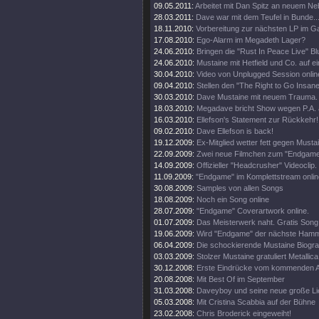
09.05.2011:
Arbeitet mit Dan Spitz an neuem Ne
28.03.2011:
Dave war mit dem Teufel in Bunde..
18.11.2010:
Vorbereitung zur nächsten LP im 
17.08.2010:
Ego-Alarm im Megadeth Lager?
24.06.2010:
Bringen die "Rust In Peace Live" Bl
24.06.2010:
Mustaine mit Hetfield und Co. auf e
30.04.2010:
Video von Unplugged Session onlin
09.04.2010:
Stellen den "The Right to Go Insane"
30.03.2010:
Dave Mustaine mit neuem Trauma.
18.03.2010:
Megadave bricht Show wegen P.A. 
16.03.2010:
Ellefson's Statement zur Rückkehr!
09.02.2010:
Dave Ellefson is back!
19.12.2009:
Ex-Mitglied wetter fett gegen Musta
22.09.2009:
Zwei neue Filmchen zum "Endgame
14.09.2009:
Offizieller "Headcrusher" Videoclip.
11.09.2009:
"Endgame" im Komplettstream onlin
30.08.2009:
Samples von allen Songs
18.08.2009:
Noch ein Song online
28.07.2009:
"Endgame" Coverartwork online.
01.07.2009:
Das Meisterwerk naht. Gratis Song 
19.06.2009:
Wird "Endgame" der nächste Ham
06.04.2009:
Die schockierende Mustaine Biograf
03.03.2009:
Stolzer Mustaine gratuliert Metallica
30.12.2008:
Erste Eindrücke vom kommenden 
20.08.2008:
Mit Best Of im September
31.03.2008:
Daveyboy und seine neue große Lie
05.03.2008:
Mit Cristina Scabbia auf der Bühne
23.02.2008:
Chris Broderick eingeweiht!