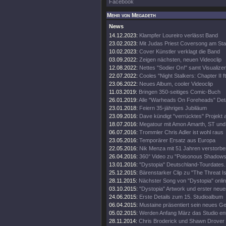
Facebook
Mehr von Megadeth
News
14.12.2023:
Klampfer Loureiro verlässt Band
23.02.2023:
Mit Judas Priest Coversong am Sta
10.02.2023:
Cover Künstler verklagt die Band
03.09.2022:
Zeigen nächsten, neuen Videoclip
12.08.2022:
Nettes "Sodier On!" samt Visualizer
22.07.2022:
Cooles "Night Stalkers: Chapter II ft
23.06.2022:
Neues Album, cooler Videoclip
11.03.2019:
Bringen 350-seitiges Comic-Buch
26.01.2019:
Alle "Warheads On Foreheads" Deta
23.01.2018:
Feiern 35-jähriges Jubiläum
23.09.2016:
Dave kündigt "verrücktes" Projekt 
18.07.2016:
Megatour mit Amon Amarth, ST und
06.07.2016:
Trommler Chris Adler ist wohl raus
23.05.2016:
Temporärer Ersatz aus Europa
22.05.2016:
Nik Menza mit 51 Jahren verstorbe
26.04.2016:
360° Video zu "Poisonous Shadows
13.01.2016:
"Dystopia" Deutschland-Tourdates.
25.12.2015:
Bärenstarker Clip zu "The Threat Is
28.11.2015:
Nächster Song von "Dystopia" onli
03.10.2015:
"Dystopia" Artwork und erster neue
24.06.2015:
Erste Details zum 15. Studioalbum
06.04.2015:
Mustaine präsentiert sein neues Ge
05.02.2015:
Werden Anfang März das Studio en
28.11.2014:
Chris Broderick und Shawn Drover 