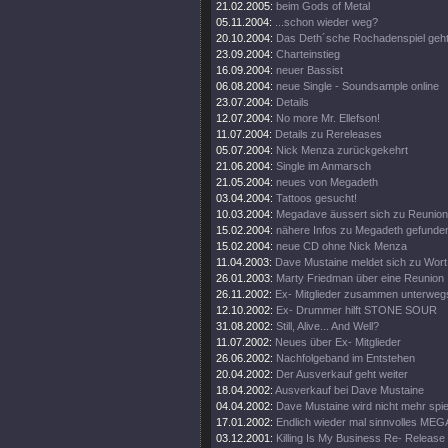
21.02.2005:
beim Gods of Metal
05.11.2004:
...schon wieder weg?
20.10.2004:
Das Deth´sche Rochadenspiel geht 
23.09.2004:
Charteinstieg
16.09.2004:
neuer Bassist
06.08.2004:
neue Single - Soundsample online
23.07.2004:
Details
12.07.2004:
No more Mr. Ellefson!
11.07.2004:
Details zu Rereleases
05.07.2004:
Nick Menza zurückgekehrt
21.06.2004:
Single im Anmarsch
21.05.2004:
neues von Megadeth
03.04.2004:
Tattoos gesucht!
10.03.2004:
Megadave äussert sich zu Reunion
15.02.2004:
nähere Infos zu Megadeth gefunde
15.02.2004:
neue CD ohne Nick Menza
11.04.2003:
Dave Mustaine meldet sich zu Wort
26.01.2003:
Marty Friedman über eine Reunion
26.11.2002:
Ex- Mitglieder zusammen unterweg
12.10.2002:
Ex- Drummer hilft STONE SOUR
31.08.2002:
Still, Alive... And Well?
11.07.2002:
Neues über Ex- Mitglieder
26.06.2002:
Nachfolgeband im Entstehen
20.04.2002:
Der Ausverkauf geht weiter
18.04.2002:
Ausverkauf bei Dave Mustaine
04.04.2002:
Dave Mustaine wird nicht mehr spie
17.01.2002:
Endlich wieder mal sinnvolles ME
03.12.2001:
Killing Is My Business Re- Release