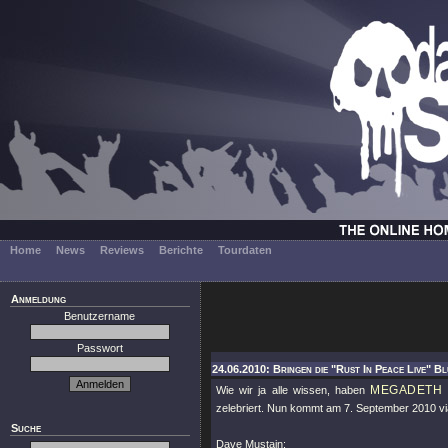
Home
News
Reviews
Berichte
Tourdaten
Anmeldung
Benutzername
Passwort
24.06.2010: Bringen die "Rust In Peace Live" B
MEGADETH
Wie wir ja alle wissen, haben
zelebriert. Nun kommt am 7. September 2010 via 
Suche
Dave Mustain: