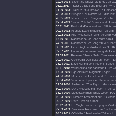
22.05.2014:
Sagen alle Shows bis Ende Juni ab.
05.11.2013:
Trailer zu Ellefsons Biografie "My Li
21.09.2013:
Trailer zu "Countdown To Extinction
28.08.2013:
Bringen "Countdown To Extinction" 
20.05.2013:
Neuer Track... "Kingmaker" online
12.04.2013:
"Super Collider" Artwork und Hörei
05.11.2012:
Patriot GI-Dave wird vom Militär gee
20.08.2012:
Asshole Dave in stupider Topform.
29.02.2012:
Aus "Megatallica" wird (vorerst) wohl
17.10.2011:
Nächster neuer Song steht bereit.
24.09.2011:
Nächster neuer Song "Never Dead" 
08.09.2011:
Erste Single und Artwork zu "TH1
09.07.2011:
Neues Album, neuer Song als Livecl
17.05.2011:
Fettester "Peace Sells..." re-release
09.05.2011:
Arbeitet mit Dan Spitz an neuem Ne
28.03.2011:
Dave war mit dem Teufel in Bunde..
18.11.2010:
Vorbereitung zur nächsten LP im 
17.08.2010:
Ego-Alarm im Megadeth Lager?
24.06.2010:
Mustaine mit Hetfield und Co. auf e
30.04.2010:
Video von Unplugged Session onlin
09.04.2010:
Stellen den "The Right to Go Insane"
30.03.2010:
Dave Mustaine mit neuem Trauma.
18.03.2010:
Megadave bricht Show wegen P.A. 
16.03.2010:
Ellefson's Statement zur Rückkehr!
09.02.2010:
Dave Ellefson is back!
19.12.2009:
Ex-Mitglied wetter fett gegen Musta
22.09.2009:
Zwei neue Filmchen zum "Endgame
14.09.2009:
Offizieller "Headcrusher" Videoclip.