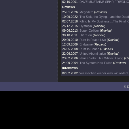
02.10.2001:
DAVE MUSTAINE SEHR FRIEDLI
Reviews
25.01.2026:
Megadeth
(
Review
)
10.09.2022:
The Sick, the Dying... and the Dead
02.07.2018:
Killing Is My Business…The Final Ki
25.12.2015:
Dystopia
(
Review
)
09.06.2013:
Super Collider
(
Review
)
30.10.2011:
Th1rt3en
(
Review
)
20.09.2010:
Rust In Peace Live
(
Review
)
12.09.2009:
Endgame
(
Review
)
24.05.2008:
Rust In Peace
(
Classic
)
22.06.2007:
United Abomination
(
Review
)
23.02.2006:
Peace Sells…but Who’s Buying
(
Cl
24.09.2004:
The System Has Failed
(
Review
)
Interviews
02.02.2002:
Wir machen wieder was wir wollen!
© D