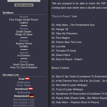
"We are pumped to be able to share the 'RIP L
coming back was better than a facelift and a bottl
SiteNews
"Rust In Peace"
Live:
Review
Five Finger Death Punch
Legacy
01. Holy Wars...The Punishment Due
Review
02. Hangar 18
Death Dealer
03. Take No Prisoners
Reign Of Steel
04. Five Magics
Review
05. Poison Was The Cure
Audrey Horne
Achilles
06. Lucretia
07. Tornado Of Souls
Special
08. Dawn Patrol
In Extremo
09. Rust In Peace...Polaris
Review
North Sea Echoes
How To Cast A Shadow
Bonus Content:
Upcoming Live
10. Skin O' My Teeth (Countdown To Extinction)
Graz
11. In My Darkest Hour (So Far, So Good…So 
Wolfmother
12. She-Wolf (Cryptic Writings)
Rose Tattoo
Innsbruck
13. Trust (Cryptic Writings)
Wolfmother
14. Symphony Of Destruction (Countdown To Ex
Dinkelsbühl
15. Peace Sells (Peace Sells…But Who's Buyin
Arch Enemy (+21)
16. Holy Wars – Reprise (Rust In Peace)
Arch Enemy (+21)
Arch Enemy (+21)