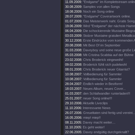
11.09.2009:
"Endgame" im Komplettstream onlin
30.08.2009:
Samples von allen Songs
18.08.2009:
Noch ein Song online
28.07.2009:
"Endgame" Coverartwork online.
01.07.2009:
Das Meisterwerk naht. Gratis Song 
19.06.2009:
Wird "Endgame" der nächste Ham
06.04.2009:
Die schockierende Mustaine Biograf
03.03.2009:
Stolzer Mustaine gratuliert Metallica
30.12.2008:
Erste Eindrücke vom kommenden 
20.08.2008:
Mit Best Of im September
31.03.2008:
Daveyboy und seine neue große Lie
05.03.2008:
Mit Cristina Scabbia auf der Bühne
23.02.2008:
Chris Broderick eingeweiht!
09.02.2008:
Broderick fühlt sich pudelwohl
08.01.2008:
Chris Broderick neuer Gitarrist?
10.08.2007:
Vollbedienung für Sammler
10.08.2007:
Vollbedienung für Sammler
28.04.2007:
Endlich wieder in Bestform!
18.03.2007:
Neues Album, neues Cover...
01.03.2007:
den Schlafwandler runterladen!!!
25.01.2007:
neuer Song online!!!
29.10.2006:
Aktuelle Liveclips
11.10.2006:
Interessante News
26.07.2006:
Greueltaten sind fertig und vereint..
16.05.2006:
miep! miep!!
08.11.2005:
Davey macht weiter....
11.10.2005:
Es geht weiter!
22.06.2005:
Davey endgültig durchgeknallt?