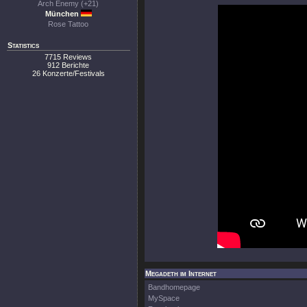
Arch Enemy (+21)
München
Rose Tattoo
Statistics
7715 Reviews
912 Berichte
26 Konzerte/Festivals
Megadeth im Internet
Bandhomepage
MySpace