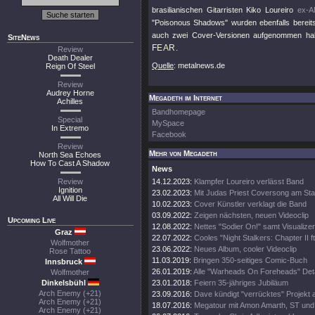
brasilianischen Gitarristen Kiko Loureiro
ex-
"Poisonous Shadows" wurden ebenfalls berei
auch zwei Cover-Versionen aufgenommen ha
SiteNews
FEAR
.
Review
Death Dealer
Quelle
: metalnews.de
Reign Of Steel
Review
Audrey Horne
Megadeth im Internet
Achilles
Bandhomepage
Special
MySpace
In Extremo
Facebook
Review
Mehr von Megadeth
North Sea Echoes
How To Cast A Shadow
News
Review
14.12.2023:
Klampfer Loureiro verlässt Band
Ignition
23.02.2023:
Mit Judas Priest Coversong am Sta
All Will Die
10.02.2023:
Cover Künstler verklagt die Band
03.09.2022:
Zeigen nächsten, neuen Videoclip
Upcoming Live
12.08.2022:
Nettes "Sodier On!" samt Visualizer
Graz
22.07.2022:
Cooles "Night Stalkers: Chapter II ft
Wolfmother
23.06.2022:
Neues Album, cooler Videoclip
Rose Tattoo
11.03.2019:
Bringen 350-seitiges Comic-Buch
Innsbruck
26.01.2019:
Alle "Warheads On Foreheads" Deta
Wolfmother
Dinkelsbühl
23.01.2018:
Feiern 35-jähriges Jubiläum
Arch Enemy (+21)
23.09.2016:
Dave kündigt "verrücktes" Projekt 
Arch Enemy (+21)
18.07.2016:
Megatour mit Amon Amarth, ST und
Arch Enemy (+21)