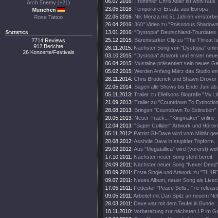
06.07.2016:
Trommler Chris Adler ist wohl raus
Arch Enemy (+21)
23.05.2016:
Temporärer Ersatz aus Europa
München
22.05.2016:
Nik Menza mit 51 Jahren verstorbe
Rose Tattoo
26.04.2016:
360° Video zu "Poisonous Shadows
Statistics
13.01.2016:
"Dystopia" Deutschland-Tourdates.
25.12.2015:
Bärenstarker Clip zu "The Threat Is
7714 Reviews
912 Berichte
28.11.2015:
Nächster Song von "Dystopia" onli
26 Konzerte/Festivals
03.10.2015:
"Dystopia" Artwork und erster neue
06.04.2015:
Mustaine präsentiert sein neues Ge
05.02.2015:
Werden Anfang März das Studio en
28.11.2014:
Chris Broderick und Shawn Drover 
22.05.2014:
Sagen alle Shows bis Ende Juni ab.
05.11.2013:
Trailer zu Ellefsons Biografie "My Li
21.09.2013:
Trailer zu "Countdown To Extinction
28.08.2013:
Bringen "Countdown To Extinction" 
20.05.2013:
Neuer Track... "Kingmaker" online
12.04.2013:
"Super Collider" Artwork und Hörei
05.11.2012:
Patriot GI-Dave wird vom Militär gee
20.08.2012:
Asshole Dave in stupider Topform.
29.02.2012:
Aus "Megatallica" wird (vorerst) wohl
17.10.2011:
Nächster neuer Song steht bereit.
24.09.2011:
Nächster neuer Song "Never Dead" 
08.09.2011:
Erste Single und Artwork zu "TH1
09.07.2011:
Neues Album, neuer Song als Livecl
17.05.2011:
Fettester "Peace Sells..." re-release
09.05.2011:
Arbeitet mit Dan Spitz an neuem Ne
28.03.2011:
Dave war mit dem Teufel in Bunde..
18.11.2010:
Vorbereitung zur nächsten LP im 