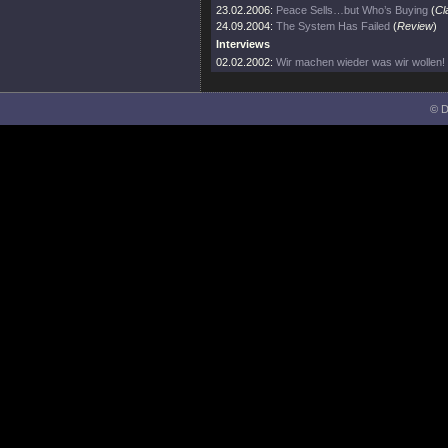
23.02.2006:
Peace Sells…but Who’s Buying
(
Cl
24.09.2004:
The System Has Failed
(
Review
)
Interviews
02.02.2002:
Wir machen wieder was wir wollen!
© D