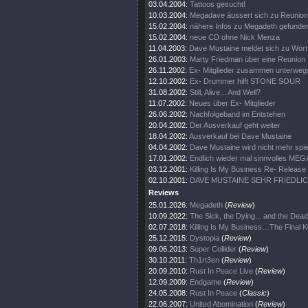
03.04.2004:
Tattoos gesucht!
10.03.2004:
Megadave äussert sich zu Reunion
15.02.2004:
nähere Infos zu Megadeth gefunde
15.02.2004:
neue CD ohne Nick Menza
11.04.2003:
Dave Mustaine meldet sich zu Wort
26.01.2003:
Marty Friedman über eine Reunion
26.11.2002:
Ex- Mitglieder zusammen unterweg
12.10.2002:
Ex- Drummer hilft STONE SOUR
31.08.2002:
Still, Alive... And Well?
11.07.2002:
Neues über Ex- Mitglieder
26.06.2002:
Nachfolgeband im Entstehen
20.04.2002:
Der Ausverkauf geht weiter
18.04.2002:
Ausverkauf bei Dave Mustaine
04.04.2002:
Dave Mustaine wird nicht mehr spie
17.01.2002:
Endlich wieder mal sinnvolles ME
03.12.2001:
Killing Is My Business Re- Release
02.10.2001:
DAVE MUSTAINE SEHR FRIEDLI
Reviews
25.01.2026:
Megadeth
(
Review
)
10.09.2022:
The Sick, the Dying... and the Dead
02.07.2018:
Killing Is My Business…The Final Ki
25.12.2015:
Dystopia
(
Review
)
09.06.2013:
Super Collider
(
Review
)
30.10.2011:
Th1rt3en
(
Review
)
20.09.2010:
Rust In Peace Live
(
Review
)
12.09.2009:
Endgame
(
Review
)
24.05.2008:
Rust In Peace
(
Classic
)
22.06.2007:
United Abomination
(
Review
)