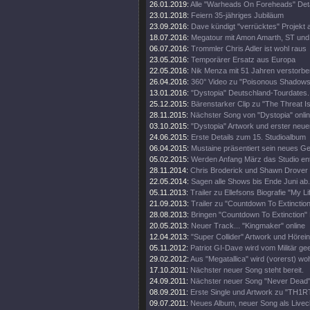
26.01.2019:
Alle "Warheads On Foreheads" Deta
23.01.2018:
Feiern 35-jähriges Jubiläum
23.09.2016:
Dave kündigt "verrücktes" Projekt 
18.07.2016:
Megatour mit Amon Amarth, ST und
06.07.2016:
Trommler Chris Adler ist wohl raus
23.05.2016:
Temporärer Ersatz aus Europa
22.05.2016:
Nik Menza mit 51 Jahren verstorbe
26.04.2016:
360° Video zu "Poisonous Shadows
13.01.2016:
"Dystopia" Deutschland-Tourdates.
25.12.2015:
Bärenstarker Clip zu "The Threat Is
28.11.2015:
Nächster Song von "Dystopia" onli
03.10.2015:
"Dystopia" Artwork und erster neue
24.06.2015:
Erste Details zum 15. Studioalbum
06.04.2015:
Mustaine präsentiert sein neues Ge
05.02.2015:
Werden Anfang März das Studio en
28.11.2014:
Chris Broderick und Shawn Drover 
22.05.2014:
Sagen alle Shows bis Ende Juni ab.
05.11.2013:
Trailer zu Ellefsons Biografie "My Li
21.09.2013:
Trailer zu "Countdown To Extinction
28.08.2013:
Bringen "Countdown To Extinction" 
20.05.2013:
Neuer Track... "Kingmaker" online
12.04.2013:
"Super Collider" Artwork und Hörei
05.11.2012:
Patriot GI-Dave wird vom Militär gee
29.02.2012:
Aus "Megatallica" wird (vorerst) wohl
17.10.2011:
Nächster neuer Song steht bereit.
24.09.2011:
Nächster neuer Song "Never Dead" 
08.09.2011:
Erste Single und Artwork zu "TH1
09.07.2011:
Neues Album, neuer Song als Livecl