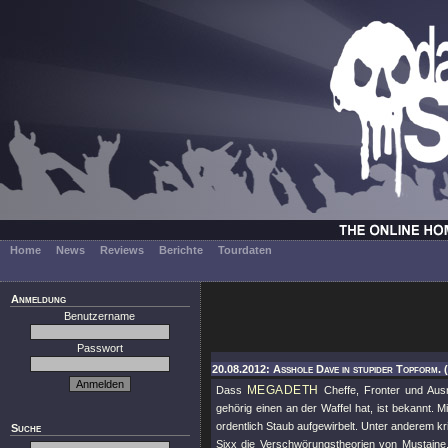
Home
News
Reviews
Berichte
Tourdaten
Anmeldung
Benutzername
Passwort
20.08.2012: Asshole Dave in stupider Topform.
MEGADETH
Dass
Cheffe, Fronter und Ausn
gehörig einen an der Waffel hat, ist bekannt.
ordentlich Staub aufgewirbelt. Unter anderem kr
Suche
Sixx die Verschwörungstheorien von Mustaine,