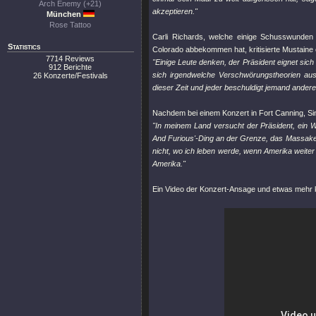
Arch Enemy (+21)
akzeptieren."
München
Rose Tattoo
Carli Richards, welche einige Schusswunden
Statistics
Colorado abbekommen hat, kritisierte Mustaine 
7714 Reviews
"Einige Leute denken, der Präsident eignet sic
912 Berichte
sich irgendwelche Verschwörungstheorien aus
26 Konzerte/Festivals
dieser Zeit und jeder beschuldigt jemand andere
Nachdem bei einem Konzert in Fort Canning, Sin
"In meinem Land versucht der Präsident, ein Wa
And Furious'-Ding an der Grenze, das Massaker 
nicht, wo ich leben werde, wenn Amerika weiter i
Amerika."
Ein Video der Konzert-Ansage und etwas mehr k