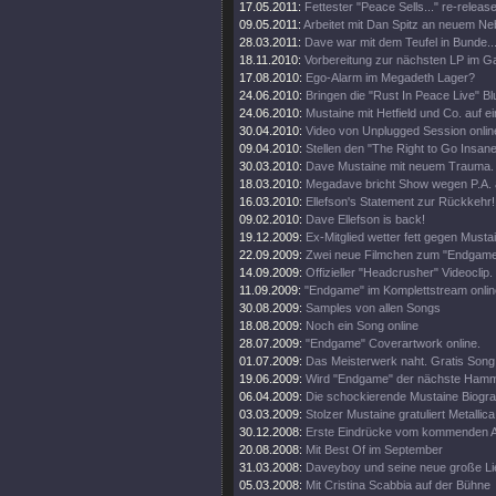
17.05.2011:
Fettester "Peace Sells..." re-release
09.05.2011:
Arbeitet mit Dan Spitz an neuem Ne
28.03.2011:
Dave war mit dem Teufel in Bunde..
18.11.2010:
Vorbereitung zur nächsten LP im 
17.08.2010:
Ego-Alarm im Megadeth Lager?
24.06.2010:
Bringen die "Rust In Peace Live" Bl
24.06.2010:
Mustaine mit Hetfield und Co. auf e
30.04.2010:
Video von Unplugged Session onlin
09.04.2010:
Stellen den "The Right to Go Insane"
30.03.2010:
Dave Mustaine mit neuem Trauma.
18.03.2010:
Megadave bricht Show wegen P.A. 
16.03.2010:
Ellefson's Statement zur Rückkehr!
09.02.2010:
Dave Ellefson is back!
19.12.2009:
Ex-Mitglied wetter fett gegen Musta
22.09.2009:
Zwei neue Filmchen zum "Endgame
14.09.2009:
Offizieller "Headcrusher" Videoclip.
11.09.2009:
"Endgame" im Komplettstream onlin
30.08.2009:
Samples von allen Songs
18.08.2009:
Noch ein Song online
28.07.2009:
"Endgame" Coverartwork online.
01.07.2009:
Das Meisterwerk naht. Gratis Song 
19.06.2009:
Wird "Endgame" der nächste Ham
06.04.2009:
Die schockierende Mustaine Biograf
03.03.2009:
Stolzer Mustaine gratuliert Metallica
30.12.2008:
Erste Eindrücke vom kommenden 
20.08.2008:
Mit Best Of im September
31.03.2008:
Daveyboy und seine neue große Lie
05.03.2008:
Mit Cristina Scabbia auf der Bühne