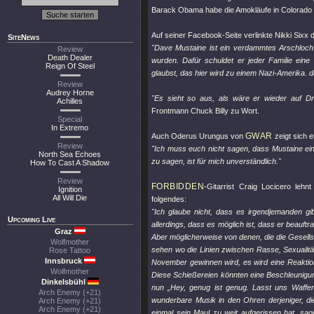
Barack Obama habe die Amokläufe in Colorado u
Auf seiner Facebook-Seite verlinkte Nikki Sixx 
SiteNews
"Dave Mustaine ist ein verdammtes Arschloch. 
Review
Death Dealer
wurden. Dafür schuldet er jeder Familie ein
Reign Of Steel
glaubst, das hier wird zu einem Nazi-Amerika.
Review
Audrey Horne
"Es sieht so aus, als wäre er wieder auf Dr
Achilles
Frontmann Chuck Billy zu Wort.
Special
In Extremo
GWAR
Auch Oderus Urungus von
zeigt sich e
Review
"Ich muss euch nicht sagen, dass Mustaine ein
North Sea Echoes
zu sagen, ist für mich unverständlich."
How To Cast A Shadow
Review
FORBIDDEN
-Gitarrist Craig Locicero leh
Ignition
All Will Die
folgendes:
"Ich glaube nicht, dass es irgendjemanden gi
Upcoming Live
allerdings, dass es möglich ist, dass er beauf
Graz
Aber möglicherweise von denen, die die Gesellsc
Wolfmother
sehen wo die Linien zwischen Rasse, Sexualitä
Rose Tattoo
Innsbruck
November gewinnen wird, es wird eine Reaktio
Wolfmother
Diese Schießereien könnten eine Beschleunigun
Dinkelsbühl
nun „Hey, genug ist genug. Lasst uns Waffen 
Arch Enemy (+21)
wunderbare Musik in den Ohren derjeniger, die
Arch Enemy (+21)
Arch Enemy (+21)
einmal sein Maul zu weit aufgerissen hat, sa