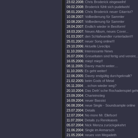
23.02.2008:
Chris Broderick eingeweiht!
09.02.2008:
Broderick fühlt sich pudelwohl
08.01.2008:
Chris Broderick neuer Gitarrist?
10.08.2007:
Vollbedienung für Sammler
10.08.2007:
Vollbedienung für Sammler
28.04.2007:
Endlich wieder in Bestform!
18.03.2007:
Neues Album, neues Cover...
01.03.2007:
den Schlafwandler runterladen!!!
25.01.2007:
neuer Song online!!!
29.10.2006:
Aktuelle Liveclips
11.10.2006:
Interessante News
26.07.2006:
Greueltaten sind fertig und vereint..
16.05.2006:
miep! miep!!
08.11.2005:
Davey macht weiter....
11.10.2005:
Es geht weiter!
22.06.2005:
Davey endgültig durchgeknallt?
21.02.2005:
beim Gods of Metal
05.11.2004:
...schon wieder weg?
20.10.2004:
Das Deth´sche Rochadenspiel geht 
23.09.2004:
Charteinstieg
16.09.2004:
neuer Bassist
06.08.2004:
neue Single - Soundsample online
23.07.2004:
Details
12.07.2004:
No more Mr. Ellefson!
11.07.2004:
Details zu Rereleases
05.07.2004:
Nick Menza zurückgekehrt
21.06.2004:
Single im Anmarsch
21.05.2004:
neues von Megadeth