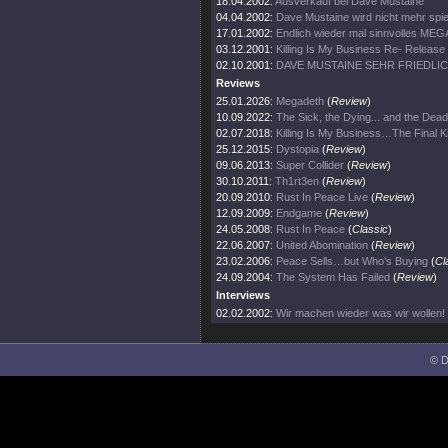
18.04.2002:
Ausverkauf bei Dave Mustaine
04.04.2002:
Dave Mustaine wird nicht mehr spie
17.01.2002:
Endlich wieder mal sinnvolles ME
03.12.2001:
Killing Is My Business Re- Release
02.10.2001:
DAVE MUSTAINE SEHR FRIEDLI
Reviews
25.01.2026:
Megadeth
(
Review
)
10.09.2022:
The Sick, the Dying... and the Dead
02.07.2018:
Killing Is My Business…The Final Ki
25.12.2015:
Dystopia
(
Review
)
09.06.2013:
Super Collider
(
Review
)
30.10.2011:
Th1rt3en
(
Review
)
20.09.2010:
Rust In Peace Live
(
Review
)
12.09.2009:
Endgame
(
Review
)
24.05.2008:
Rust In Peace
(
Classic
)
22.06.2007:
United Abomination
(
Review
)
23.02.2006:
Peace Sells…but Who’s Buying
(
Cl
24.09.2004:
The System Has Failed
(
Review
)
Interviews
02.02.2002:
Wir machen wieder was wir wollen!
© D