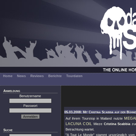
Home
News
Reviews
Berichte
Tourdaten
Anmeldung
Benutzername
Passwort
05.03.2008: Mit Cristina Scabbia auf der Bühn
MEGA
Auf ihrem Tourstop in Mailand nutzte
LACUNA COIL
Mieze
Cristina Scabbia
zum
Betrachtung wartet.
Suche
"A Tout Le Monde"
stammt ursprünglich vom