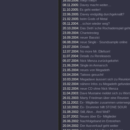
16.05.2006:
miep! miep!!
08.11.2005:
Davey macht weiter....
11.10.2005:
Es geht weiter!
22.06.2005:
Davey endgültig durchgeknallt?
21.02.2005:
beim Gods of Metal
05.11.2004:
...schon wieder weg?
20.10.2004:
Das Deth´sche Rochadenspiel geht 
23.09.2004:
Charteinstieg
16.09.2004:
neuer Bassist
06.08.2004:
neue Single - Soundsample online
23.07.2004:
Details
12.07.2004:
No more Mr. Ellefson!
11.07.2004:
Details zu Rereleases
05.07.2004:
Nick Menza zurückgekehrt
21.06.2004:
Single im Anmarsch
21.05.2004:
neues von Megadeth
03.04.2004:
Tattoos gesucht!
10.03.2004:
Megadave äussert sich zu Reunion
15.02.2004:
nähere Infos zu Megadeth gefunde
15.02.2004:
neue CD ohne Nick Menza
11.04.2003:
Dave Mustaine meldet sich zu Wort
26.01.2003:
Marty Friedman über eine Reunion
26.11.2002:
Ex- Mitglieder zusammen unterweg
12.10.2002:
Ex- Drummer hilft STONE SOUR
31.08.2002:
Still, Alive... And Well?
11.07.2002:
Neues über Ex- Mitglieder
26.06.2002:
Nachfolgeband im Entstehen
20.04.2002:
Der Ausverkauf geht weiter