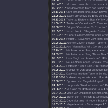
24.06.2015:
Erste Details zum 15. Studioalbum
06.04.2015:
Mustaine präsentiert sein neues Ge
05.02.2015:
Werden Anfang März das Studio en
28.11.2014:
Chris Broderick und Shawn Drover 
22.05.2014:
Sagen alle Shows bis Ende Juni ab.
05.11.2013:
Trailer zu Ellefsons Biografie "My Li
21.09.2013:
Trailer zu "Countdown To Extinction
28.08.2013:
Bringen "Countdown To Extinction" 
20.05.2013:
Neuer Track... "Kingmaker" online
12.04.2013:
"Super Collider" Artwork und Hörei
05.11.2012:
Patriot GI-Dave wird vom Militär gee
20.08.2012:
Asshole Dave in stupider Topform.
29.02.2012:
Aus "Megatallica" wird (vorerst) wohl
17.10.2011:
Nächster neuer Song steht bereit.
24.09.2011:
Nächster neuer Song "Never Dead" 
08.09.2011:
Erste Single und Artwork zu "TH1
09.07.2011:
Neues Album, neuer Song als Livecl
17.05.2011:
Fettester "Peace Sells..." re-release
09.05.2011:
Arbeitet mit Dan Spitz an neuem Ne
28.03.2011:
Dave war mit dem Teufel in Bunde..
18.11.2010:
Vorbereitung zur nächsten LP im 
17.08.2010:
Ego-Alarm im Megadeth Lager?
24.06.2010:
Bringen die "Rust In Peace Live" Bl
24.06.2010:
Mustaine mit Hetfield und Co. auf e
30.04.2010:
Video von Unplugged Session onlin
09.04.2010:
Stellen den "The Right to Go Insane"
30.03.2010:
Dave Mustaine mit neuem Trauma.
18.03.2010:
Megadave bricht Show wegen P.A. 