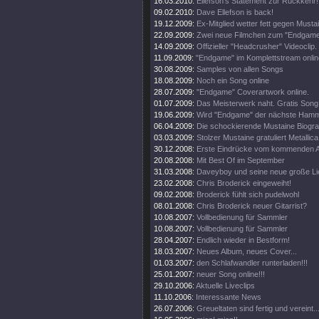
16.03.2010:
Ellefson's Statement zur Rückkehr!
09.02.2010:
Dave Ellefson is back!
19.12.2009:
Ex-Mitglied wetter fett gegen Musta
22.09.2009:
Zwei neue Filmchen zum "Endgame
14.09.2009:
Offizieller "Headcrusher" Videoclip.
11.09.2009:
"Endgame" im Komplettstream onlin
30.08.2009:
Samples von allen Songs
18.08.2009:
Noch ein Song online
28.07.2009:
"Endgame" Coverartwork online.
01.07.2009:
Das Meisterwerk naht. Gratis Song 
19.06.2009:
Wird "Endgame" der nächste Ham
06.04.2009:
Die schockierende Mustaine Biograf
03.03.2009:
Stolzer Mustaine gratuliert Metallica
30.12.2008:
Erste Eindrücke vom kommenden 
20.08.2008:
Mit Best Of im September
31.03.2008:
Daveyboy und seine neue große Lie
23.02.2008:
Chris Broderick eingeweiht!
09.02.2008:
Broderick fühlt sich pudelwohl
08.01.2008:
Chris Broderick neuer Gitarrist?
10.08.2007:
Vollbedienung für Sammler
10.08.2007:
Vollbedienung für Sammler
28.04.2007:
Endlich wieder in Bestform!
18.03.2007:
Neues Album, neues Cover...
01.03.2007:
den Schlafwandler runterladen!!!
25.01.2007:
neuer Song online!!!
29.10.2006:
Aktuelle Liveclips
11.10.2006:
Interessante News
26.07.2006:
Greueltaten sind fertig und vereint..