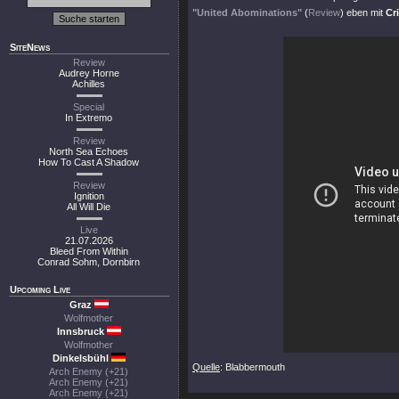
"United Abominations"
(
Review
) eben mit
Cr
SiteNews
Review
Audrey Horne
Achilles
Special
In Extremo
Review
North Sea Echoes
How To Cast A Shadow
Review
Ignition
All Will Die
Live
21.07.2026
Bleed From Within
Conrad Sohm, Dornbirn
Upcoming Live
Graz
Wolfmother
Innsbruck
Wolfmother
Dinkelsbühl
Quelle
: Blabbermouth
Arch Enemy (+21)
Arch Enemy (+21)
Arch Enemy (+21)