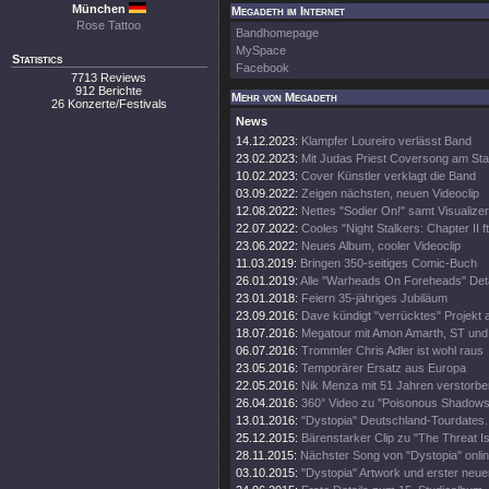
München
Megadeth im Internet
Rose Tattoo
Bandhomepage
MySpace
Statistics
Facebook
7713 Reviews
912 Berichte
Mehr von Megadeth
26 Konzerte/Festivals
News
14.12.2023:
Klampfer Loureiro verlässt Band
23.02.2023:
Mit Judas Priest Coversong am Sta
10.02.2023:
Cover Künstler verklagt die Band
03.09.2022:
Zeigen nächsten, neuen Videoclip
12.08.2022:
Nettes "Sodier On!" samt Visualizer
22.07.2022:
Cooles "Night Stalkers: Chapter II ft
23.06.2022:
Neues Album, cooler Videoclip
11.03.2019:
Bringen 350-seitiges Comic-Buch
26.01.2019:
Alle "Warheads On Foreheads" Deta
23.01.2018:
Feiern 35-jähriges Jubiläum
23.09.2016:
Dave kündigt "verrücktes" Projekt 
18.07.2016:
Megatour mit Amon Amarth, ST und
06.07.2016:
Trommler Chris Adler ist wohl raus
23.05.2016:
Temporärer Ersatz aus Europa
22.05.2016:
Nik Menza mit 51 Jahren verstorbe
26.04.2016:
360° Video zu "Poisonous Shadows
13.01.2016:
"Dystopia" Deutschland-Tourdates.
25.12.2015:
Bärenstarker Clip zu "The Threat Is
28.11.2015:
Nächster Song von "Dystopia" onli
03.10.2015:
"Dystopia" Artwork und erster neue