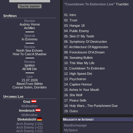
"Countdown To Extinction Live"
Tracklist:
01. Intro
SiteNews
02. Trust
Review
Audrey Horne
03. Hangar 18
Achilles
04. Public Enemy
Special
05. Skin O’ My Teeth
In Extremo
06. Symphony Of Destruction
Review
07. Architecture Of Aggression
North Sea Echoes
08. Foreclosure Of A Dream
How To Cast A Shadow
09. Sweating Bullets
Review
10. This Was My Life
Ignition
11. Countdown To Extinction
All Will Die
12. High Speed Dirt
Live
13. Psychotron
21.07.2026
Bleed From Within
14. Captive Honour
Conrad Sohm, Dornbirn
15. Ashes In Your Mouth
16. She Wolf
Upcoming Live
17. Peace Sells
Graz
18. Holy Wars...The Punishment Due
Wolfmother
Innsbruck
19. Outro
Wolfmother
Dinkelsbühl
Megadeth im Internet
Arch Enemy (+21)
Bandhomepage
Arch Enemy (+21)
MySpace
Arch Enemy (+21)