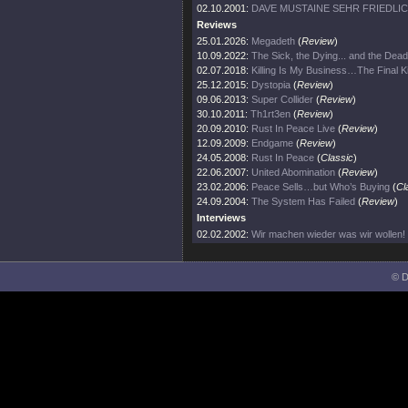
02.10.2001:
DAVE MUSTAINE SEHR FRIEDLI
Reviews
25.01.2026:
Megadeth
(
Review
)
10.09.2022:
The Sick, the Dying... and the Dead
02.07.2018:
Killing Is My Business…The Final Ki
25.12.2015:
Dystopia
(
Review
)
09.06.2013:
Super Collider
(
Review
)
30.10.2011:
Th1rt3en
(
Review
)
20.09.2010:
Rust In Peace Live
(
Review
)
12.09.2009:
Endgame
(
Review
)
24.05.2008:
Rust In Peace
(
Classic
)
22.06.2007:
United Abomination
(
Review
)
23.02.2006:
Peace Sells…but Who’s Buying
(
Cl
24.09.2004:
The System Has Failed
(
Review
)
Interviews
02.02.2002:
Wir machen wieder was wir wollen!
© D