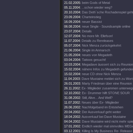
21.02.2005:
beim Gods of Metal
05.11.2004:
...schon wieder weg?
20.10.2004:
Das Deth´sche Rochadenspiel geht 
23.09.2004:
Charteinstieg
16.09.2004:
neuer Bassist
06.08.2004:
neue Single - Soundsample online
23.07.2004:
Details
12.07.2004:
No more Mr. Ellefson!
11.07.2004:
Details zu Rereleases
05.07.2004:
Nick Menza zurückgekehrt
21.06.2004:
Single im Anmarsch
21.05.2004:
neues von Megadeth
03.04.2004:
Tattoos gesucht!
10.03.2004:
Megadave äussert sich zu Reunion
15.02.2004:
nähere Infos zu Megadeth gefunde
15.02.2004:
neue CD ohne Nick Menza
11.04.2003:
Dave Mustaine meldet sich zu Wort
26.01.2003:
Marty Friedman über eine Reunion
26.11.2002:
Ex- Mitglieder zusammen unterweg
12.10.2002:
Ex- Drummer hilft STONE SOUR
31.08.2002:
Still, Alive... And Well?
11.07.2002:
Neues über Ex- Mitglieder
26.06.2002:
Nachfolgeband im Entstehen
20.04.2002:
Der Ausverkauf geht weiter
18.04.2002:
Ausverkauf bei Dave Mustaine
04.04.2002:
Dave Mustaine wird nicht mehr spie
17.01.2002:
Endlich wieder mal sinnvolles ME
03.12.2001:
Killing Is My Business Re- Release