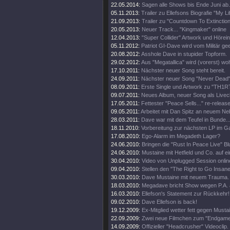
22.05.2014:
Sagen alle Shows bis Ende Juni ab.
05.11.2013:
Trailer zu Ellefsons Biografie "My Li
21.09.2013:
Trailer zu "Countdown To Extinction
20.05.2013:
Neuer Track... "Kingmaker" online
12.04.2013:
"Super Collider" Artwork und Hörei
05.11.2012:
Patriot GI-Dave wird vom Militär gee
20.08.2012:
Asshole Dave in stupider Topform.
29.02.2012:
Aus "Megatallica" wird (vorerst) wohl
17.10.2011:
Nächster neuer Song steht bereit.
24.09.2011:
Nächster neuer Song "Never Dead" 
08.09.2011:
Erste Single und Artwork zu "TH1
09.07.2011:
Neues Album, neuer Song als Livecl
17.05.2011:
Fettester "Peace Sells..." re-release
09.05.2011:
Arbeitet mit Dan Spitz an neuem Ne
28.03.2011:
Dave war mit dem Teufel in Bunde..
18.11.2010:
Vorbereitung zur nächsten LP im 
17.08.2010:
Ego-Alarm im Megadeth Lager?
24.06.2010:
Bringen die "Rust In Peace Live" Bl
24.06.2010:
Mustaine mit Hetfield und Co. auf e
30.04.2010:
Video von Unplugged Session onlin
09.04.2010:
Stellen den "The Right to Go Insane"
30.03.2010:
Dave Mustaine mit neuem Trauma.
18.03.2010:
Megadave bricht Show wegen P.A. 
16.03.2010:
Ellefson's Statement zur Rückkehr!
09.02.2010:
Dave Ellefson is back!
19.12.2009:
Ex-Mitglied wetter fett gegen Musta
22.09.2009:
Zwei neue Filmchen zum "Endgame
14.09.2009:
Offizieller "Headcrusher" Videoclip.