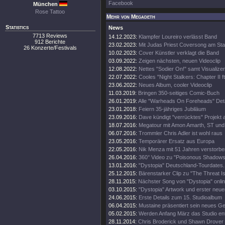
Facebook
München
Rose Tattoo
Mehr von Megadeth
Statistics
News
7713 Reviews
14.12.2023:
Klampfer Loureiro verlässt Band
912 Berichte
23.02.2023:
Mit Judas Priest Coversong am Sta
26 Konzerte/Festivals
10.02.2023:
Cover Künstler verklagt die Band
03.09.2022:
Zeigen nächsten, neuen Videoclip
12.08.2022:
Nettes "Sodier On!" samt Visualizer
22.07.2022:
Cooles "Night Stalkers: Chapter II ft
23.06.2022:
Neues Album, cooler Videoclip
11.03.2019:
Bringen 350-seitiges Comic-Buch
26.01.2019:
Alle "Warheads On Foreheads" Deta
23.01.2018:
Feiern 35-jähriges Jubiläum
23.09.2016:
Dave kündigt "verrücktes" Projekt 
18.07.2016:
Megatour mit Amon Amarth, ST und
06.07.2016:
Trommler Chris Adler ist wohl raus
23.05.2016:
Temporärer Ersatz aus Europa
22.05.2016:
Nik Menza mit 51 Jahren verstorbe
26.04.2016:
360° Video zu "Poisonous Shadows
13.01.2016:
"Dystopia" Deutschland-Tourdates.
25.12.2015:
Bärenstarker Clip zu "The Threat Is
28.11.2015:
Nächster Song von "Dystopia" onli
03.10.2015:
"Dystopia" Artwork und erster neue
24.06.2015:
Erste Details zum 15. Studioalbum
06.04.2015:
Mustaine präsentiert sein neues Ge
05.02.2015:
Werden Anfang März das Studio en
28.11.2014:
Chris Broderick und Shawn Drover 