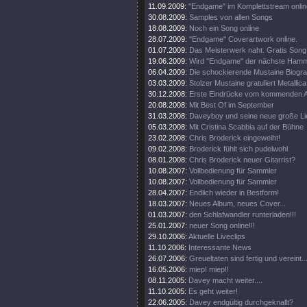
11.09.2009:
"Endgame" im Komplettstream onlin
30.08.2009:
Samples von allen Songs
18.08.2009:
Noch ein Song online
28.07.2009:
"Endgame" Coverartwork online.
01.07.2009:
Das Meisterwerk naht. Gratis Song 
19.06.2009:
Wird "Endgame" der nächste Ham
06.04.2009:
Die schockierende Mustaine Biograf
03.03.2009:
Stolzer Mustaine gratuliert Metallica
30.12.2008:
Erste Eindrücke vom kommenden 
20.08.2008:
Mit Best Of im September
31.03.2008:
Daveyboy und seine neue große Lie
05.03.2008:
Mit Cristina Scabbia auf der Bühne
23.02.2008:
Chris Broderick eingeweiht!
09.02.2008:
Broderick fühlt sich pudelwohl
08.01.2008:
Chris Broderick neuer Gitarrist?
10.08.2007:
Vollbedienung für Sammler
10.08.2007:
Vollbedienung für Sammler
28.04.2007:
Endlich wieder in Bestform!
18.03.2007:
Neues Album, neues Cover...
01.03.2007:
den Schlafwandler runterladen!!!
25.01.2007:
neuer Song online!!!
29.10.2006:
Aktuelle Liveclips
11.10.2006:
Interessante News
26.07.2006:
Greueltaten sind fertig und vereint..
16.05.2006:
miep! miep!!
08.11.2005:
Davey macht weiter....
11.10.2005:
Es geht weiter!
22.06.2005:
Davey endgültig durchgeknallt?