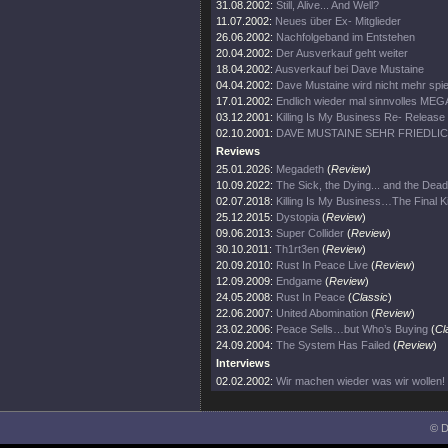
31.08.2002:
Still, Alive... And Well?
11.07.2002:
Neues über Ex- Mitglieder
26.06.2002:
Nachfolgeband im Entstehen
20.04.2002:
Der Ausverkauf geht weiter
18.04.2002:
Ausverkauf bei Dave Mustaine
04.04.2002:
Dave Mustaine wird nicht mehr spie
17.01.2002:
Endlich wieder mal sinnvolles ME
03.12.2001:
Killing Is My Business Re- Release
02.10.2001:
DAVE MUSTAINE SEHR FRIEDLI
Reviews
25.01.2026:
Megadeth
(
Review
)
10.09.2022:
The Sick, the Dying... and the Dead
02.07.2018:
Killing Is My Business…The Final Ki
25.12.2015:
Dystopia
(
Review
)
09.06.2013:
Super Collider
(
Review
)
30.10.2011:
Th1rt3en
(
Review
)
20.09.2010:
Rust In Peace Live
(
Review
)
12.09.2009:
Endgame
(
Review
)
24.05.2008:
Rust In Peace
(
Classic
)
22.06.2007:
United Abomination
(
Review
)
23.02.2006:
Peace Sells…but Who’s Buying
(
Cl
24.09.2004:
The System Has Failed
(
Review
)
Interviews
02.02.2002:
Wir machen wieder was wir wollen!
© D