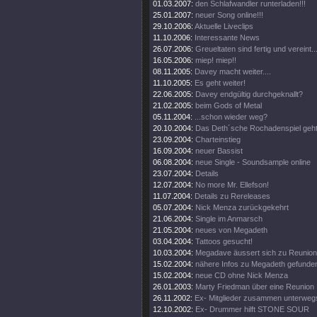
01.03.2007:
den Schlafwandler runterladen!!!
25.01.2007:
neuer Song online!!!
29.10.2006:
Aktuelle Liveclips
11.10.2006:
Interessante News
26.07.2006:
Greueltaten sind fertig und vereint..
16.05.2006:
miep! miep!!
08.11.2005:
Davey macht weiter....
11.10.2005:
Es geht weiter!
22.06.2005:
Davey endgültig durchgeknallt?
21.02.2005:
beim Gods of Metal
05.11.2004:
...schon wieder weg?
20.10.2004:
Das Deth´sche Rochadenspiel geht 
23.09.2004:
Charteinstieg
16.09.2004:
neuer Bassist
06.08.2004:
neue Single - Soundsample online
23.07.2004:
Details
12.07.2004:
No more Mr. Ellefson!
11.07.2004:
Details zu Rereleases
05.07.2004:
Nick Menza zurückgekehrt
21.06.2004:
Single im Anmarsch
21.05.2004:
neues von Megadeth
03.04.2004:
Tattoos gesucht!
10.03.2004:
Megadave äussert sich zu Reunion
15.02.2004:
nähere Infos zu Megadeth gefunde
15.02.2004:
neue CD ohne Nick Menza
26.01.2003:
Marty Friedman über eine Reunion
26.11.2002:
Ex- Mitglieder zusammen unterweg
12.10.2002:
Ex- Drummer hilft STONE SOUR