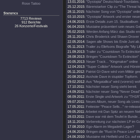
13.01.2016:
"Dystopia" Deutschland-Tourdates.
Rose Tattoo
25.12.2015:
Bärenstarker Clip zu "The Threat Is
28.11.2015:
Nächster Song von "Dystopia" onli
Statistics
03.10.2015:
"Dystopia" Artwork und erster neue
7713 Reviews
24.06.2015:
Erste Details zum 15. Studioalbum
912 Berichte
26 Konzerte/Festivals
06.04.2015:
Mustaine präsentiert sein neues Ge
05.02.2015:
Werden Anfang März das Studio en
28.11.2014:
Chris Broderick und Shawn Drover 
22.05.2014:
Sagen alle Shows bis Ende Juni ab.
05.11.2013:
Trailer zu Ellefsons Biografie "My Li
21.09.2013:
Trailer zu "Countdown To Extinction
28.08.2013:
Bringen "Countdown To Extinction" 
20.05.2013:
Neuer Track... "Kingmaker" online
12.04.2013:
"Super Collider" Artwork und Hörei
05.11.2012:
Patriot GI-Dave wird vom Militär gee
20.08.2012:
Asshole Dave in stupider Topform.
29.02.2012:
Aus "Megatallica" wird (vorerst) wohl
17.10.2011:
Nächster neuer Song steht bereit.
24.09.2011:
Nächster neuer Song "Never Dead" 
08.09.2011:
Erste Single und Artwork zu "TH1
09.07.2011:
Neues Album, neuer Song als Livecl
17.05.2011:
Fettester "Peace Sells..." re-release
09.05.2011:
Arbeitet mit Dan Spitz an neuem Ne
28.03.2011:
Dave war mit dem Teufel in Bunde..
18.11.2010:
Vorbereitung zur nächsten LP im 
17.08.2010:
Ego-Alarm im Megadeth Lager?
24.06.2010:
Bringen die "Rust In Peace Live" Bl
24.06.2010:
Mustaine mit Hetfield und Co. auf e