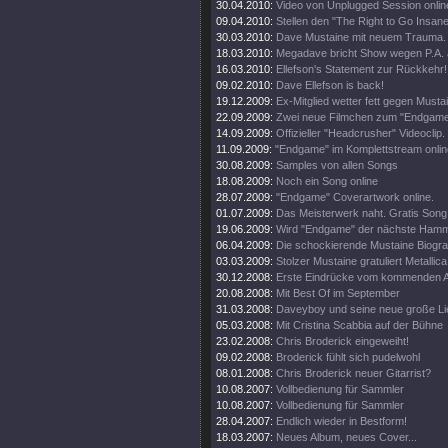
30.04.2010:
Video von Unplugged Session onlin
09.04.2010:
Stellen den "The Right to Go Insane"
30.03.2010:
Dave Mustaine mit neuem Trauma.
18.03.2010:
Megadave bricht Show wegen P.A. 
16.03.2010:
Ellefson's Statement zur Rückkehr!
09.02.2010:
Dave Ellefson is back!
19.12.2009:
Ex-Mitglied wetter fett gegen Musta
22.09.2009:
Zwei neue Filmchen zum "Endgame
14.09.2009:
Offizieller "Headcrusher" Videoclip.
11.09.2009:
"Endgame" im Komplettstream onlin
30.08.2009:
Samples von allen Songs
18.08.2009:
Noch ein Song online
28.07.2009:
"Endgame" Coverartwork online.
01.07.2009:
Das Meisterwerk naht. Gratis Song 
19.06.2009:
Wird "Endgame" der nächste Ham
06.04.2009:
Die schockierende Mustaine Biograf
03.03.2009:
Stolzer Mustaine gratuliert Metallica
30.12.2008:
Erste Eindrücke vom kommenden 
20.08.2008:
Mit Best Of im September
31.03.2008:
Daveyboy und seine neue große Lie
05.03.2008:
Mit Cristina Scabbia auf der Bühne
23.02.2008:
Chris Broderick eingeweiht!
09.02.2008:
Broderick fühlt sich pudelwohl
08.01.2008:
Chris Broderick neuer Gitarrist?
10.08.2007:
Vollbedienung für Sammler
10.08.2007:
Vollbedienung für Sammler
28.04.2007:
Endlich wieder in Bestform!
18.03.2007:
Neues Album, neues Cover...