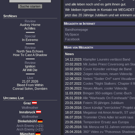
und alle leben noch und es geht ihnen gut.
Wir bleiben irgendwie in Kontakt mit MEGADETH
jetzt das 20 Jährige Jubiläum und wir erinnern 
SiteNews
Review
Megadeth im Internet
Audrey Horne
Achilles
Bandhomepage
MySpace
Special
Facebook
In Extremo
Mehr von Megadeth
Review
North Sea Echoes
News
How To Cast A Shadow
14.12.2023:
Klampfer Loureiro verlässt Band
Review
23.02.2023:
Mit Judas Priest Coversong am Sta
Ignition
10.02.2023:
Cover Künstler verklagt die Band
All Will Die
03.09.2022:
Zeigen nächsten, neuen Videoclip
Live
12.08.2022:
Nettes "Sodier On!" samt Visualizer
21.07.2026
22.07.2022:
Cooles "Night Stalkers: Chapter II ft
Bleed From Within
23.06.2022:
Neues Album, cooler Videoclip
Conrad Sohm, Dornbirn
11.03.2019:
Bringen 350-seitiges Comic-Buch
Upcoming Live
26.01.2019:
Alle "Warheads On Foreheads" Deta
23.01.2018:
Feiern 35-jähriges Jubiläum
Graz
Wolfmother
23.09.2016:
Dave kündigt "verrücktes" Projekt 
Innsbruck
18.07.2016:
Megatour mit Amon Amarth, ST und
Wolfmother
06.07.2016:
Trommler Chris Adler ist wohl raus
Dinkelsbühl
23.05.2016:
Temporärer Ersatz aus Europa
Arch Enemy (+21)
22.05.2016:
Nik Menza mit 51 Jahren verstorbe
Arch Enemy (+21)
26.04.2016:
360° Video zu "Poisonous Shadows
München