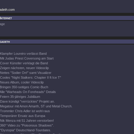
adeth.com
Internet
age
gadeth
Klampfer Loureiro verlässt Band
Mit Judas Priest Coversong am Start
Cover Künstler verklagt die Band
Zeigen nächsten, neuen Videoclip
Nettes "Sodier On!" samt Visualizer
Cooles "Night Stalkers: Chapter II ft Ice T"
Neues Album, cooler Videoclip
Bringen 350-seitiges Comic-Buch
Alle "Warheads On Foreheads" Details
Feiern 35-jähriges Jubiläum
Dave kündigt "verrücktes" Projekt an.
Megatour mit Amon Amarth, ST und Metal Church.
Trommler Chris Adler ist wohl raus
Temporärer Ersatz aus Europa
Nik Menza mit 51 Jahren verstorben!
360° Video zu "Poisonous Shadows".
"Dystopia" Deutschland-Tourdates.