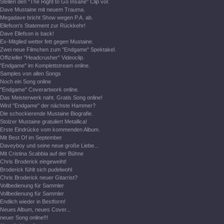
Stellen den "The Right to Go Insane" Clip vor.
Dave Mustaine mit neuem Trauma.
Megadave bricht Show wegen P.A. ab.
Ellefson's Statement zur Rückkehr!
Dave Ellefson is back!
Ex-Mitglied wetter fett gegen Mustaine.
Zwei neue Filmchen zum "Endgame" Spektakel.
Offizieller "Headcrusher" Videoclip.
"Endgame" im Komplettstream online.
Samples von allen Songs
Noch ein Song online
"Endgame" Coverartwork online.
Das Meisterwerk naht. Gratis Song online!
Wird "Endgame" der nächste Hammer?
Die schockierende Mustaine Biografie.
Stolzer Mustaine gratuliert Metallica!
Erste Eindrücke vom kommenden Album.
Mit Best Of im September
Daveyboy und seine neue große Liebe...
Mit Cristina Scabbia auf der Bühne
Chris Broderick eingeweiht!
Broderick fühlt sich pudelwohl
Chris Broderick neuer Gitarrist?
Vollbedienung für Sammler
Vollbedienung für Sammler
Endlich wieder in Bestform!
Neues Album, neues Cover...
neuer Song online!!!