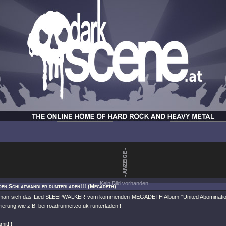
Kein Bild vorhanden.
 den Schlafwandler runterladen!!! (Megadeth)
man sich das Lied SLEEPWALKER vom kommenden MEGADETH Album "United Abominations"
ierung wie z.B. bei roadrunner.co.uk runterladen!!!
mit!!!