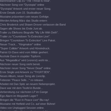
Bärenstarker Clip zu "The Threat Is Real".
Nächster Song von "Dystopia" online
"Dystopia" Artwork und erster neuer Song.
Erste Details zum 15. Studioalbum
Mustaine präsentiert sein neues Gefolge.
Werden Anfang März das Studio entern
Chris Broderick und Shawn Drover verlassen die Band
Sagen alle Shows bis Ende Juni ab.
Trailer zu Ellefsons Biografie "My Life With Deth".
Trailer zu "Countdown To Extinction Live".
Bringen "Countdown To Extinction" Live Paket.
Neuer Track... "Kingmaker" online
"Super Collider" Artwork und Höreindruck.
Patriot GI-Dave wird vom Militär geehert.
Asshole Dave in stupider Topform.
Aus "Megatallica" wird (vorerst) wohl nix...
Nächster neuer Song steht bereit.
Nächster neuer Song "Never Dead" online.
Erste Single und Artwork zu "TH1RT3EN".
Neues Album, neuer Song als Liveclip.
Fettester "Peace Sells..." re-release.
Arbeitet mit Dan Spitz an neuem Nebenprojekt.
Dave war mit dem Teufel in Bunde...
Vorbereitung zur nächsten LP im Gange
Ego-Alarm im Megadeth Lager?
Bringen die "Rust In Peace Live" Blu-ray!
Mustaine mit Hetfield und Co. auf einer Bühne!
Video von Unplugged Session online.