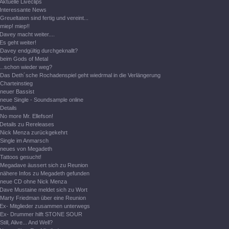
Aktuelle Liveclips
Interessante News
Greueltaten sind fertig und vereint...
miep! miep!!
Davey macht weiter....
Es geht weiter!
Davey endgültig durchgeknallt?
beim Gods of Metal
...schon wieder weg?
Das Deth´sche Rochadenspiel geht wiedrmal in die Verlängerung
Charteinstieg
neuer Bassist
neue Single - Soundsample online
Details
No more Mr. Ellefson!
Details zu Rereleases
Nick Menza zurückgekehrt
Single im Anmarsch
neues von Megadeth
Tattoos gesucht!
Megadave äussert sich zu Reunion
nähere Infos zu Megadeth gefunden
neue CD ohne Nick Menza
Dave Mustaine meldet sich zu Wort
Marty Friedman über eine Reunion
Ex- Mitglieder zusammen unterwegs
Ex- Drummer hilft STONE SOUR
Still, Alive... And Well?