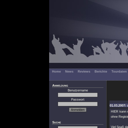
Home
News
Reviews
Berichte
Tourdaten
Anmeldung
Benutzername
Passwort
01.03.2007:
HIER kann 
ohne Registr
Suche
Viel Spaß da