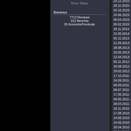
25.12.2015:
Rose Tattoo
28.11.2015:
03.10.2015:
Statistics
24.06.2015:
7713 Reviews
06.04.2015:
912 Berichte
26 Konzerte/Festivals
05.02.2015:
28.11.2014:
22.05.2014:
05.11.2013:
21.09.2013:
28.08.2013:
20.05.2013:
12.04.2013:
05.11.2012:
20.08.2012:
29.02.2012:
17.10.2011:
24.09.2011:
08.09.2011:
09.07.2011:
17.05.2011:
09.05.2011:
28.03.2011:
18.11.2010:
17.08.2010:
24.06.2010:
24.06.2010:
30.04.2010: