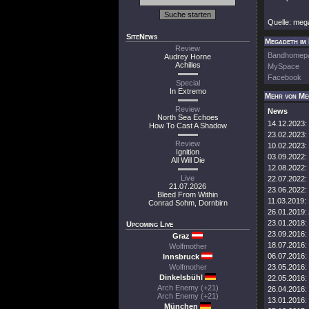
Quelle: meg
SiteNews
Megadeth im 
Review
Bandhomep
Audrey Horne
Achilles
MySpace
Facebook
Special
In Extremo
Mehr von Me
Review
News
North Sea Echoes
14.12.2023:
How To Cast A Shadow
23.02.2023:
Review
10.02.2023:
Ignition
03.09.2022:
All Will Die
12.08.2022:
Live
22.07.2022:
21.07.2026
23.06.2022:
Bleed From Within
11.03.2019:
Conrad Sohm, Dornbirn
26.01.2019:
23.01.2018:
Upcoming Live
23.09.2016:
Graz
18.07.2016:
Wolfmother
06.07.2016:
Innsbruck
Wolfmother
23.05.2016:
Dinkelsbühl
22.05.2016:
Arch Enemy (+21)
26.04.2016:
Arch Enemy (+21)
13.01.2016:
München