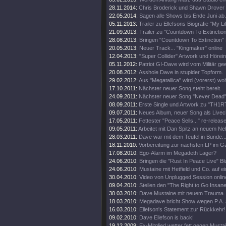
28.11.2014:
Chris Broderick und Shawn Drover 
22.05.2014:
Sagen alle Shows bis Ende Juni ab.
05.11.2013:
Trailer zu Ellefsons Biografie "My Li
21.09.2013:
Trailer zu "Countdown To Extinction
28.08.2013:
Bringen "Countdown To Extinction" 
20.05.2013:
Neuer Track... "Kingmaker" online
12.04.2013:
"Super Collider" Artwork und Hörei
05.11.2012:
Patriot GI-Dave wird vom Militär gee
20.08.2012:
Asshole Dave in stupider Topform.
29.02.2012:
Aus "Megatallica" wird (vorerst) wohl
17.10.2011:
Nächster neuer Song steht bereit.
24.09.2011:
Nächster neuer Song "Never Dead" 
08.09.2011:
Erste Single und Artwork zu "TH1
09.07.2011:
Neues Album, neuer Song als Livecl
17.05.2011:
Fettester "Peace Sells..." re-release
09.05.2011:
Arbeitet mit Dan Spitz an neuem Ne
28.03.2011:
Dave war mit dem Teufel in Bunde..
18.11.2010:
Vorbereitung zur nächsten LP im 
17.08.2010:
Ego-Alarm im Megadeth Lager?
24.06.2010:
Bringen die "Rust In Peace Live" Bl
24.06.2010:
Mustaine mit Hetfield und Co. auf e
30.04.2010:
Video von Unplugged Session onlin
09.04.2010:
Stellen den "The Right to Go Insane"
30.03.2010:
Dave Mustaine mit neuem Trauma.
18.03.2010:
Megadave bricht Show wegen P.A. 
16.03.2010:
Ellefson's Statement zur Rückkehr!
09.02.2010:
Dave Ellefson is back!
19.12.2009:
Ex-Mitglied wetter fett gegen Musta