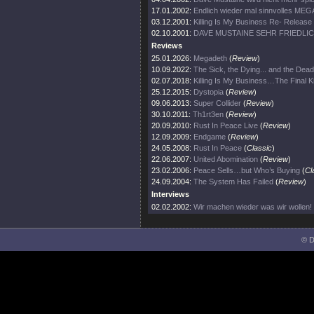
17.01.2002:
Endlich wieder mal sinnvolles ME
03.12.2001:
Killing Is My Business Re- Release
02.10.2001:
DAVE MUSTAINE SEHR FRIEDLI
Reviews
25.01.2026:
Megadeth
(
Review
)
10.09.2022:
The Sick, the Dying... and the Dead
02.07.2018:
Killing Is My Business…The Final Ki
25.12.2015:
Dystopia
(
Review
)
09.06.2013:
Super Collider
(
Review
)
30.10.2011:
Th1rt3en
(
Review
)
20.09.2010:
Rust In Peace Live
(
Review
)
12.09.2009:
Endgame
(
Review
)
24.05.2008:
Rust In Peace
(
Classic
)
22.06.2007:
United Abomination
(
Review
)
23.02.2006:
Peace Sells…but Who’s Buying
(
Cl
24.09.2004:
The System Has Failed
(
Review
)
Interviews
02.02.2002:
Wir machen wieder was wir wollen!
© D