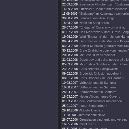
22.09.2009:
Zwei neue Filmchen zum "Endgame
14.09.2009:
Offizieller "Headcrusher" Videoclip.
11.09.2009:
"Endgame" im Komplettstream onlin
30.08.2009:
Samples von allen Songs
18.08.2009:
Noch ein Song online
28.07.2009:
"Endgame" Coverartwork online.
01.07.2009:
Das Meisterwerk naht. Gratis Song 
19.06.2009:
Wird "Endgame" der nächste Ham
06.04.2009:
Die schockierende Mustaine Biograf
03.03.2009:
Stolzer Mustaine gratuliert Metallica
30.12.2008:
Erste Eindrücke vom kommenden 
20.08.2008:
Mit Best Of im September
31.03.2008:
Daveyboy und seine neue große Lie
05.03.2008:
Mit Cristina Scabbia auf der Bühne
23.02.2008:
Chris Broderick eingeweiht!
09.02.2008:
Broderick fühlt sich pudelwohl
08.01.2008:
Chris Broderick neuer Gitarrist?
10.08.2007:
Vollbedienung für Sammler
10.08.2007:
Vollbedienung für Sammler
28.04.2007:
Endlich wieder in Bestform!
18.03.2007:
Neues Album, neues Cover...
01.03.2007:
den Schlafwandler runterladen!!!
25.01.2007:
neuer Song online!!!
29.10.2006:
Aktuelle Liveclips
11.10.2006:
Interessante News
26.07.2006:
Greueltaten sind fertig und vereint..
16.05.2006:
miep! miep!!
08.11.2005:
Davey macht weiter....