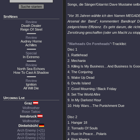
Songs, die Sänger/Gitarrist Dave Mustaine selbst
"Vor 35 Jahren wählte ich den Namen MEGADETH 
SiteNews
Arsenal der Band", kommentiert Bandkopf Da
Review
Death Dealer
zielgerichtete Effizienz. Es geht darum, die r
Reign Of Steel
Zerstörung geschaffen (oder um Macht zu stopp
Review
Audrey Horne
"Warheads On Foreheads"
-Tracklist:
Achilles
Disc 1
Special
1. Rattlehead
In Extremo
2. Mechanix
Review
3. Killing Is My Business…And Business Is Goo
North Sea Echoes
4. The Conjuring
How To Cast A Shadow
5. Wake Up Dead
Review
6. Devils Island
Ignition
All Will Die
7. Good Mourning / Black Friday
8. Set The World Afire
Upcoming Live
9. In My Darkest Hour
Graz
10. Holy Wars…The Punishment Due
Wolfmother
Rose Tattoo
Innsbruck
Disc 2
Wolfmother
1. Hangar 18
Dinkelsbühl
2. Tornado Of Souls
Arch Enemy (+21)
3. Rust In Peace…Polaris
Arch Enemy (+21)
Arch Enemy (+21)
4. Five Magics