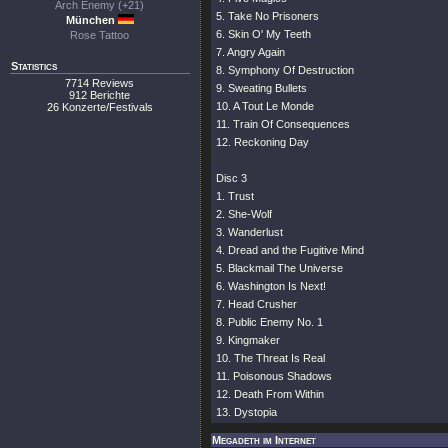
Arch Enemy (+21)
5. Take No Prisoners
München
6. Skin O' My Teeth
Rose Tattoo
7. Angry Again
Statistics
8. Symphony Of Destruction
7714 Reviews
9. Sweating Bullets
912 Berichte
10. A Tout Le Monde
26 Konzerte/Festivals
11. Train Of Consequences
12. Reckoning Day
Disc 3
1. Trust
2. She-Wolf
3. Wanderlust
4. Dread and the Fugitive Mind
5. Blackmail The Universe
6. Washington Is Next!
7. Head Crusher
8. Public Enemy No. 1
9. Kingmaker
10. The Threat Is Real
11. Poisonous Shadows
12. Death From Within
13. Dystopia
Megadeth im Internet