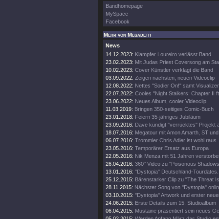
Bandhomepage
MySpace
Facebook
Mehr von Megadeth
News
14.12.2023:
Klampfer Loureiro verlässt Band
23.02.2023:
Mit Judas Priest Coversong am Sta
10.02.2023:
Cover Künstler verklagt die Band
03.09.2022:
Zeigen nächsten, neuen Videoclip
12.08.2022:
Nettes "Sodier On!" samt Visualizer
22.07.2022:
Cooles "Night Stalkers: Chapter II ft
23.06.2022:
Neues Album, cooler Videoclip
11.03.2019:
Bringen 350-seitiges Comic-Buch
23.01.2018:
Feiern 35-jähriges Jubiläum
23.09.2016:
Dave kündigt "verrücktes" Projekt 
18.07.2016:
Megatour mit Amon Amarth, ST und
06.07.2016:
Trommler Chris Adler ist wohl raus
23.05.2016:
Temporärer Ersatz aus Europa
22.05.2016:
Nik Menza mit 51 Jahren verstorbe
26.04.2016:
360° Video zu "Poisonous Shadows
13.01.2016:
"Dystopia" Deutschland-Tourdates.
25.12.2015:
Bärenstarker Clip zu "The Threat Is
28.11.2015:
Nächster Song von "Dystopia" onli
03.10.2015:
"Dystopia" Artwork und erster neue
24.06.2015:
Erste Details zum 15. Studioalbum
06.04.2015:
Mustaine präsentiert sein neues Ge
05.02.2015:
Werden Anfang März das Studio en