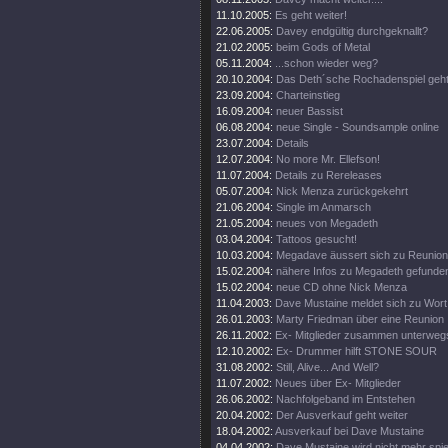
11.10.2005:
Es geht weiter!
22.06.2005:
Davey endgültig durchgeknallt?
21.02.2005:
beim Gods of Metal
05.11.2004:
...schon wieder weg?
20.10.2004:
Das Deth´sche Rochadenspiel geht 
23.09.2004:
Charteinstieg
16.09.2004:
neuer Bassist
06.08.2004:
neue Single - Soundsample online
23.07.2004:
Details
12.07.2004:
No more Mr. Ellefson!
11.07.2004:
Details zu Rereleases
05.07.2004:
Nick Menza zurückgekehrt
21.06.2004:
Single im Anmarsch
21.05.2004:
neues von Megadeth
03.04.2004:
Tattoos gesucht!
10.03.2004:
Megadave äussert sich zu Reunion
15.02.2004:
nähere Infos zu Megadeth gefunde
15.02.2004:
neue CD ohne Nick Menza
11.04.2003:
Dave Mustaine meldet sich zu Wort
26.01.2003:
Marty Friedman über eine Reunion
26.11.2002:
Ex- Mitglieder zusammen unterweg
12.10.2002:
Ex- Drummer hilft STONE SOUR
31.08.2002:
Still, Alive... And Well?
11.07.2002:
Neues über Ex- Mitglieder
26.06.2002:
Nachfolgeband im Entstehen
20.04.2002:
Der Ausverkauf geht weiter
18.04.2002:
Ausverkauf bei Dave Mustaine
04.04.2002:
Dave Mustaine wird nicht mehr spie