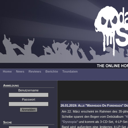
Home
News
Reviews
Berichte
Tourdaten
Anmeldung
Benutzername
Passwort
26.01.2019: Alle "Warheads On Foreheads" De
Am 22. März erscheint im Rahmen des 35-jähr
Scheibe spannt den Bogen vom Debütalbum
"K
"Dystopia"
und kommt als 3-CD-Set, 4-LP-Set u
Suche
Band wird außerdem eine limitiertes 4-LP-Set 