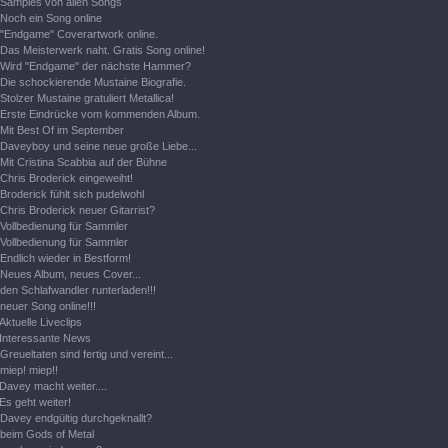
Samples von allen Songs
Noch ein Song online
"Endgame" Coverartwork online.
Das Meisterwerk naht. Gratis Song online!
Wird "Endgame" der nächste Hammer?
Die schockierende Mustaine Biografie.
Stolzer Mustaine gratuliert Metallica!
Erste Eindrücke vom kommenden Album.
Mit Best Of im September
Daveyboy und seine neue große Liebe...
Mit Cristina Scabbia auf der Bühne
Chris Broderick eingeweiht!
Broderick fühlt sich pudelwohl
Chris Broderick neuer Gitarrist?
Vollbedienung für Sammler
Vollbedienung für Sammler
Endlich wieder in Bestform!
Neues Album, neues Cover...
den Schlafwandler runterladen!!!
neuer Song online!!!
Aktuelle Liveclips
Interessante News
Greueltaten sind fertig und vereint...
miep! miep!!
Davey macht weiter....
Es geht weiter!
Davey endgültig durchgeknallt?
beim Gods of Metal