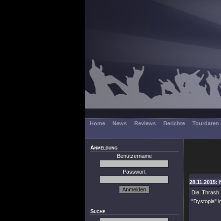
Home
News
Reviews
Berichte
Tourdaten
Anmeldung
Benutzername
Passwort
28.11.2015: 
Die Thrash
"Dystopia" i
Suche