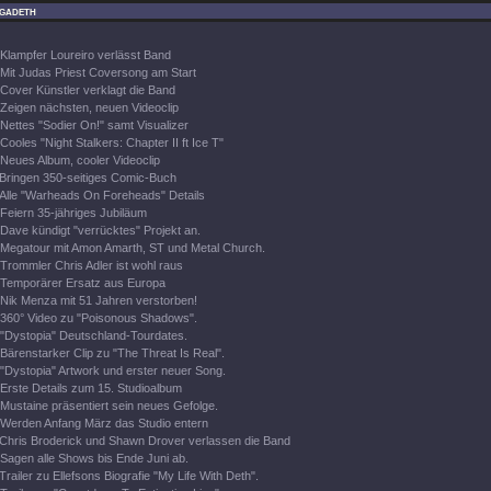
gadeth
Klampfer Loureiro verlässt Band
Mit Judas Priest Coversong am Start
Cover Künstler verklagt die Band
Zeigen nächsten, neuen Videoclip
Nettes "Sodier On!" samt Visualizer
Cooles "Night Stalkers: Chapter II ft Ice T"
Neues Album, cooler Videoclip
Bringen 350-seitiges Comic-Buch
Alle "Warheads On Foreheads" Details
Feiern 35-jähriges Jubiläum
Dave kündigt "verrücktes" Projekt an.
Megatour mit Amon Amarth, ST und Metal Church.
Trommler Chris Adler ist wohl raus
Temporärer Ersatz aus Europa
Nik Menza mit 51 Jahren verstorben!
360° Video zu "Poisonous Shadows".
"Dystopia" Deutschland-Tourdates.
Bärenstarker Clip zu "The Threat Is Real".
"Dystopia" Artwork und erster neuer Song.
Erste Details zum 15. Studioalbum
Mustaine präsentiert sein neues Gefolge.
Werden Anfang März das Studio entern
Chris Broderick und Shawn Drover verlassen die Band
Sagen alle Shows bis Ende Juni ab.
Trailer zu Ellefsons Biografie "My Life With Deth".