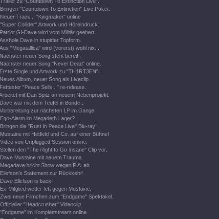
Trailer zu "Countdown To Extinction Live".
Bringen "Countdown To Extinction" Live Paket.
Neuer Track... "Kingmaker" online
"Super Collider" Artwork und Höreindruck.
Patriot GI-Dave wird vom Militär geehert.
Asshole Dave in stupider Topform.
Aus "Megatallica" wird (vorerst) wohl nix...
Nächster neuer Song steht bereit.
Nächster neuer Song "Never Dead" online.
Erste Single und Artwork zu "TH1RT3EN".
Neues Album, neuer Song als Liveclip.
Fettester "Peace Sells..." re-release.
Arbeitet mit Dan Spitz an neuem Nebenprojekt.
Dave war mit dem Teufel in Bunde...
Vorbereitung zur nächsten LP im Gange
Ego-Alarm im Megadeth Lager?
Bringen die "Rust In Peace Live" Blu-ray!
Mustaine mit Hetfield und Co. auf einer Bühne!
Video von Unplugged Session online.
Stellen den "The Right to Go Insane" Clip vor.
Dave Mustaine mit neuem Trauma.
Megadave bricht Show wegen P.A. ab.
Ellefson's Statement zur Rückkehr!
Dave Ellefson is back!
Ex-Mitglied wetter fett gegen Mustaine.
Zwei neue Filmchen zum "Endgame" Spektakel.
Offizieller "Headcrusher" Videoclip.
"Endgame" im Komplettstream online.