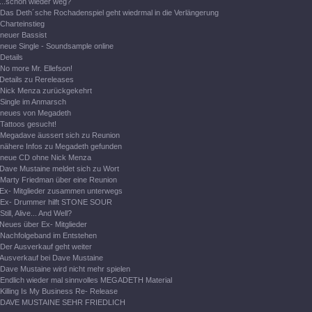
...schon wieder weg?
Das Deth´sche Rochadenspiel geht wiedrmal in die Verlängerung
Charteinstieg
neuer Bassist
neue Single - Soundsample online
Details
No more Mr. Ellefson!
Details zu Rereleases
Nick Menza zurückgekehrt
Single im Anmarsch
neues von Megadeth
Tattoos gesucht!
Megadave äussert sich zu Reunion
nähere Infos zu Megadeth gefunden
neue CD ohne Nick Menza
Dave Mustaine meldet sich zu Wort
Marty Friedman über eine Reunion
Ex- Mitglieder zusammen unterwegs
Ex- Drummer hilft STONE SOUR
Still, Alive... And Well?
Neues über Ex- Mitglieder
Nachfolgeband im Entstehen
Der Ausverkauf geht weiter
Ausverkauf bei Dave Mustaine
Dave Mustaine wird nicht mehr spielen
Endlich wieder mal sinnvolles MEGADETH Material
Killing Is My Business Re- Release
DAVE MUSTAINE SEHR FRIEDLICH