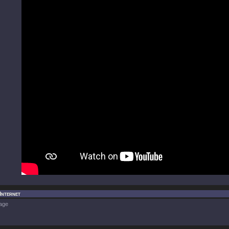
Internet
age