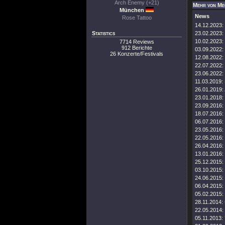
Arch Enemy (+21)
Mehr von Me
München
News
Rose Tattoo
14.12.2023:
Statistics
23.02.2023:
10.02.2023:
7714 Reviews
912 Berichte
03.09.2022:
26 Konzerte/Festivals
12.08.2022:
22.07.2022:
23.06.2022:
11.03.2019:
26.01.2019:
23.01.2018:
23.09.2016:
18.07.2016:
06.07.2016:
23.05.2016:
22.05.2016:
26.04.2016:
13.01.2016:
25.12.2015:
03.10.2015:
24.06.2015:
06.04.2015:
05.02.2015:
28.11.2014:
22.05.2014:
05.11.2013: