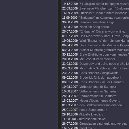
19.12.2009:
Ex-Mitglied wetter fett gegen Musta
22.09.2009:
Zwei neue Filmchen zum "Endgame
14.09.2009:
Offizieller "Headcrusher" Videoclip.
11.09.2009:
"Endgame" im Komplettstream onlin
30.08.2009:
Samples von allen Songs
18.08.2009:
Noch ein Song online
28.07.2009:
"Endgame" Coverartwork online.
01.07.2009:
Das Meisterwerk naht. Gratis Song 
19.06.2009:
Wird "Endgame" der nächste Ham
06.04.2009:
Die schockierende Mustaine Biograf
03.03.2009:
Stolzer Mustaine gratuliert Metallica
30.12.2008:
Erste Eindrücke vom kommenden 
20.08.2008:
Mit Best Of im September
31.03.2008:
Daveyboy und seine neue große Lie
05.03.2008:
Mit Cristina Scabbia auf der Bühne
23.02.2008:
Chris Broderick eingeweiht!
09.02.2008:
Broderick fühlt sich pudelwohl
08.01.2008:
Chris Broderick neuer Gitarrist?
10.08.2007:
Vollbedienung für Sammler
10.08.2007:
Vollbedienung für Sammler
28.04.2007:
Endlich wieder in Bestform!
18.03.2007:
Neues Album, neues Cover...
01.03.2007:
den Schlafwandler runterladen!!!
25.01.2007:
neuer Song online!!!
29.10.2006:
Aktuelle Liveclips
11.10.2006:
Interessante News
26.07.2006:
Greueltaten sind fertig und vereint..
16.05.2006:
miep! miep!!