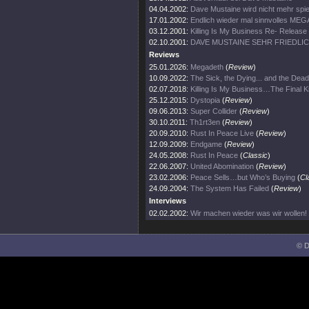
04.04.2002:
Dave Mustaine wird nicht mehr spie
17.01.2002:
Endlich wieder mal sinnvolles ME
03.12.2001:
Killing Is My Business Re- Release
02.10.2001:
DAVE MUSTAINE SEHR FRIEDLI
Reviews
25.01.2026:
Megadeth
(
Review
)
10.09.2022:
The Sick, the Dying... and the Dead
02.07.2018:
Killing Is My Business…The Final Ki
25.12.2015:
Dystopia
(
Review
)
09.06.2013:
Super Collider
(
Review
)
30.10.2011:
Th1rt3en
(
Review
)
20.09.2010:
Rust In Peace Live
(
Review
)
12.09.2009:
Endgame
(
Review
)
24.05.2008:
Rust In Peace
(
Classic
)
22.06.2007:
United Abomination
(
Review
)
23.02.2006:
Peace Sells…but Who’s Buying
(
Cl
24.09.2004:
The System Has Failed
(
Review
)
Interviews
02.02.2002:
Wir machen wieder was wir wollen!
© D