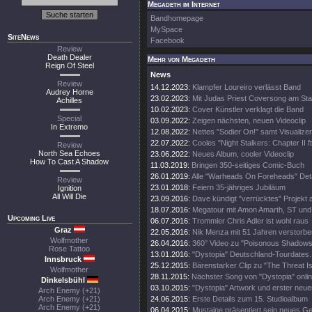
Megadeth im Internet
Bandhomepage
MySpace
SiteNews
Facebook
Review
Death Dealer
Mehr von Megadeth
Reign Of Steel
News
Review
14.12.2023:
Klampfer Loureiro verlässt Band
Audrey Horne
23.02.2023:
Mit Judas Priest Coversong am Sta
Achilles
10.02.2023:
Cover Künstler verklagt die Band
Special
03.09.2022:
Zeigen nächsten, neuen Videoclip
In Extremo
12.08.2022:
Nettes "Sodier On!" samt Visualizer
22.07.2022:
Cooles "Night Stalkers: Chapter II ft
Review
North Sea Echoes
23.06.2022:
Neues Album, cooler Videoclip
How To Cast A Shadow
11.03.2019:
Bringen 350-seitiges Comic-Buch
26.01.2019:
Alle "Warheads On Foreheads" Deta
Review
23.01.2018:
Feiern 35-jähriges Jubiläum
Ignition
All Will Die
23.09.2016:
Dave kündigt "verrücktes" Projekt 
18.07.2016:
Megatour mit Amon Amarth, ST und
Upcoming Live
06.07.2016:
Trommler Chris Adler ist wohl raus
Graz
22.05.2016:
Nik Menza mit 51 Jahren verstorbe
Wolfmother
26.04.2016:
360° Video zu "Poisonous Shadows
Rose Tattoo
13.01.2016:
"Dystopia" Deutschland-Tourdates.
Innsbruck
25.12.2015:
Bärenstarker Clip zu "The Threat Is
Wolfmother
28.11.2015:
Nächster Song von "Dystopia" onli
Dinkelsbühl
03.10.2015:
"Dystopia" Artwork und erster neue
Arch Enemy (+21)
Arch Enemy (+21)
24.06.2015:
Erste Details zum 15. Studioalbum
Arch Enemy (+21)
06.04.2015:
Mustaine präsentiert sein neues Ge