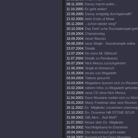
08.11.2005:
Davey macht weiter....
11.10.2005:
Es geht weiter!
22.06.2005:
Davey endgültig durchgeknallt?
21.02.2005:
beim Gods of Metal
05.11.2004:
...schon wieder weg?
20.10.2004:
Das Deth´sche Rochadenspiel geht 
23.09.2004:
Charteinstieg
16.09.2004:
neuer Bassist
06.08.2004:
neue Single - Soundsample online
23.07.2004:
Details
12.07.2004:
No more Mr. Ellefson!
11.07.2004:
Details zu Rereleases
05.07.2004:
Nick Menza zurückgekehrt
21.06.2004:
Single im Anmarsch
21.05.2004:
neues von Megadeth
03.04.2004:
Tattoos gesucht!
10.03.2004:
Megadave äussert sich zu Reunion
15.02.2004:
nähere Infos zu Megadeth gefunde
15.02.2004:
neue CD ohne Nick Menza
11.04.2003:
Dave Mustaine meldet sich zu Wort
26.01.2003:
Marty Friedman über eine Reunion
26.11.2002:
Ex- Mitglieder zusammen unterweg
12.10.2002:
Ex- Drummer hilft STONE SOUR
31.08.2002:
Still, Alive... And Well?
11.07.2002:
Neues über Ex- Mitglieder
26.06.2002:
Nachfolgeband im Entstehen
20.04.2002:
Der Ausverkauf geht weiter
18.04.2002:
Ausverkauf bei Dave Mustaine