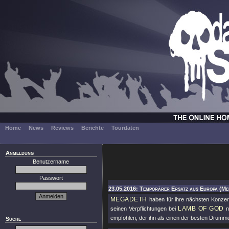
Home
News
Reviews
Berichte
Tourdaten
Anmeldung
Benutzername
Passwort
23.05.2016: Temporärer Ersatz aus Europa (Me
MEGADETH
haben für ihre nächsten Konze
LAMB OF GOD
seinen Verpflichtungen bei
n
empfohlen, der ihn als einen der besten Drumme
Suche