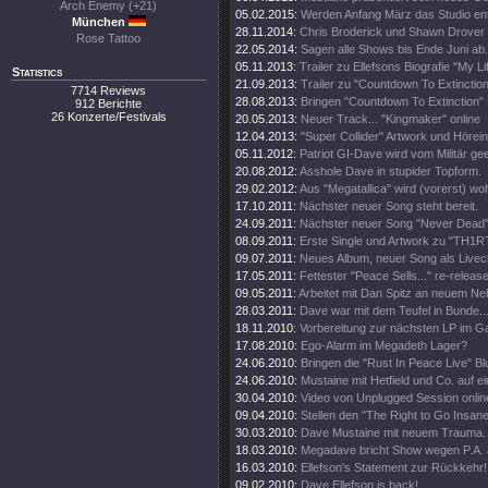
Arch Enemy (+21)
05.02.2015:
Werden Anfang März das Studio en
München
28.11.2014:
Chris Broderick und Shawn Drover 
Rose Tattoo
22.05.2014:
Sagen alle Shows bis Ende Juni ab.
05.11.2013:
Trailer zu Ellefsons Biografie "My Li
Statistics
21.09.2013:
Trailer zu "Countdown To Extinction
7714 Reviews
28.08.2013:
Bringen "Countdown To Extinction" 
912 Berichte
26 Konzerte/Festivals
20.05.2013:
Neuer Track... "Kingmaker" online
12.04.2013:
"Super Collider" Artwork und Hörei
05.11.2012:
Patriot GI-Dave wird vom Militär gee
20.08.2012:
Asshole Dave in stupider Topform.
29.02.2012:
Aus "Megatallica" wird (vorerst) wohl
17.10.2011:
Nächster neuer Song steht bereit.
24.09.2011:
Nächster neuer Song "Never Dead" 
08.09.2011:
Erste Single und Artwork zu "TH1
09.07.2011:
Neues Album, neuer Song als Livecl
17.05.2011:
Fettester "Peace Sells..." re-release
09.05.2011:
Arbeitet mit Dan Spitz an neuem Ne
28.03.2011:
Dave war mit dem Teufel in Bunde..
18.11.2010:
Vorbereitung zur nächsten LP im 
17.08.2010:
Ego-Alarm im Megadeth Lager?
24.06.2010:
Bringen die "Rust In Peace Live" Bl
24.06.2010:
Mustaine mit Hetfield und Co. auf e
30.04.2010:
Video von Unplugged Session onlin
09.04.2010:
Stellen den "The Right to Go Insane"
30.03.2010:
Dave Mustaine mit neuem Trauma.
18.03.2010:
Megadave bricht Show wegen P.A. 
16.03.2010:
Ellefson's Statement zur Rückkehr!
09.02.2010:
Dave Ellefson is back!