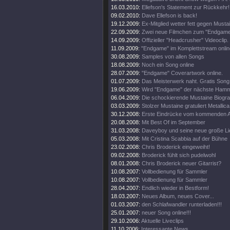
16.03.2010:
Ellefson's Statement zur Rückkehr!
09.02.2010:
Dave Ellefson is back!
19.12.2009:
Ex-Mitglied wetter fett gegen Musta
22.09.2009:
Zwei neue Filmchen zum "Endgame
14.09.2009:
Offizieller "Headcrusher" Videoclip.
11.09.2009:
"Endgame" im Komplettstream onlin
30.08.2009:
Samples von allen Songs
18.08.2009:
Noch ein Song online
28.07.2009:
"Endgame" Coverartwork online.
01.07.2009:
Das Meisterwerk naht. Gratis Song 
19.06.2009:
Wird "Endgame" der nächste Ham
06.04.2009:
Die schockierende Mustaine Biograf
03.03.2009:
Stolzer Mustaine gratuliert Metallica
30.12.2008:
Erste Eindrücke vom kommenden 
20.08.2008:
Mit Best Of im September
31.03.2008:
Daveyboy und seine neue große Lie
05.03.2008:
Mit Cristina Scabbia auf der Bühne
23.02.2008:
Chris Broderick eingeweiht!
09.02.2008:
Broderick fühlt sich pudelwohl
08.01.2008:
Chris Broderick neuer Gitarrist?
10.08.2007:
Vollbedienung für Sammler
10.08.2007:
Vollbedienung für Sammler
28.04.2007:
Endlich wieder in Bestform!
18.03.2007:
Neues Album, neues Cover...
01.03.2007:
den Schlafwandler runterladen!!!
25.01.2007:
neuer Song online!!!
29.10.2006:
Aktuelle Liveclips
11.10.2006:
Interessante News