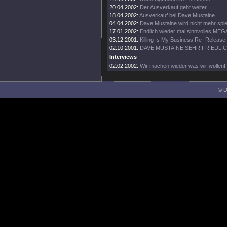
20.04.2002:
Der Ausverkauf geht weiter
18.04.2002:
Ausverkauf bei Dave Mustaine
04.04.2002:
Dave Mustaine wird nicht mehr spie
17.01.2002:
Endlich wieder mal sinnvolles ME
03.12.2001:
Killing Is My Business Re- Release
02.10.2001:
DAVE MUSTAINE SEHR FRIEDLI
Interviews
02.02.2002:
Wir machen wieder was wir wollen!
© D