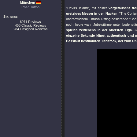
München
Rose Tattoo
"Devil’s Island"
, mit seiner
vorgetäuscht fro
gretziges Messer in den Nacken
.
"The Conjur
Statistics
oberamtlichem Thrash Riffing basierende
"Bad
6971 Reviews
noch heute wahr Jubelstürme unter bodenstä
458 Classic Reviews
284 Unsigned Reviews
spielen zeitlebens in der obersten Liga. J
einzelne Sekunde klingt authentisch und 
Basslauf bestimmten Titeltrack, der zum Una