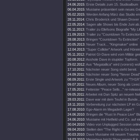
24.06.2015:
Erste Details zum 15. Studioalbum
06.04.2015:
Mustaine präsentiert sein neues Ge
05.02.2015:
Werden Anfang März das Studio en
28.11.2014:
Chris Broderick und Shawn Drover 
22.05.2014:
Sagen alle Shows bis Ende Juni ab.
05.11.2013:
Trailer zu Ellefsons Biografie "My Li
21.09.2013:
Trailer zu "Countdown To Extinction
28.08.2013:
Bringen "Countdown To Extinction" 
20.05.2013:
Neuer Track... "Kingmaker" online
12.04.2013:
"Super Collider" Artwork und Hörei
05.11.2012:
Patriot GI-Dave wird vom Militär gee
20.08.2012:
Asshole Dave in stupider Topform.
29.02.2012:
Aus "Megatallica" wird (vorerst) wohl
17.10.2011:
Nächster neuer Song steht bereit.
24.09.2011:
Nächster neuer Song "Never Dead" 
08.09.2011:
Erste Single und Artwork zu "TH1
09.07.2011:
Neues Album, neuer Song als Livecl
17.05.2011:
Fettester "Peace Sells..." re-release
09.05.2011:
Arbeitet mit Dan Spitz an neuem Ne
28.03.2011:
Dave war mit dem Teufel in Bunde..
18.11.2010:
Vorbereitung zur nächsten LP im 
17.08.2010:
Ego-Alarm im Megadeth Lager?
24.06.2010:
Bringen die "Rust In Peace Live" Bl
24.06.2010:
Mustaine mit Hetfield und Co. auf e
30.04.2010:
Video von Unplugged Session onlin
09.04.2010:
Stellen den "The Right to Go Insane"
30.03.2010:
Dave Mustaine mit neuem Trauma.
18.03.2010:
Megadave bricht Show wegen P.A. 