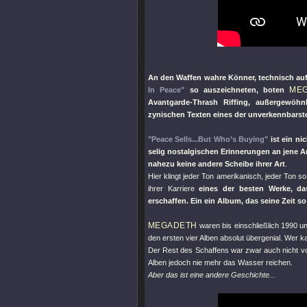
An den Waffen wahre Könner, technisch auf h
ME
In Peace"
so auszeichneten, boten
Avantgarde-Thrash Riffing, außergewöhn
zynischen Texten eines der unverkennbars
"Peace Sells...But Who’s Buying"
ist ein n
selig nostalgischen Erinnerungen an jene A
nahezu keine andere Scheibe ihrer Art
.
Hier klingt jeder Ton amerikanisch, jeder Ton s
ihrer Karriere
eines der besten Werke, d
erschaffen. Ein ein Album, das seine Zeit so
MEGADETH
waren bis einschließlich 1990 un
den ersten vier Alben absolut übergenial. Wer 
Der Rest des Schaffens war zwar auch nicht vo
Alben jedoch nie mehr das Wasser reichen.
Aber das ist eine andere Geschichte...