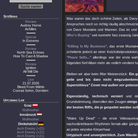
SiteNews
Was waren das doch schöne Zeiten, als Davy-Bo
Review
Anspruches noch so richtig räudig abschmutzten
Audrey Horne
Achilles
von Dave Mustaine und Mannen. Das ist und 
Who's Buying"
seit nunmehr fast zwanzig Ja
Special
In Extremo
"Killing Is My Business"
, das erste Musta
Review
scheiterte jedoch an einer Kotzkübelproduktion
North Sea Echoes
How To Cast A Shadow
"Peace Sells..."
allerdings war der erste wah
folgenden fünf Alben mehr als redlich verdient h
Review
Ignition
All Will Die
Bleiben wir aber beim 86er Meisterstück:
Ein g
Live
geile und bis dato nicht wegzudenken
21.07.2026
Superstitious"
Cover mal außen vor gelasse
Bleed From Within
Conrad Sohm, Dornbirn
Eigenständig, technisch versiert
und denn
Upcoming Live
Grundstimmung, überrollen den Zeugen
einige
Graz
der besten Riffs, die je gespeilet werden sol
Wolfmother
Innsbruck
"Wake Up Dead"
– die erste Videoauskoppl
Wolfmother
Dinkelsbühl
nachvollziehbaren Rhythmen fernab aller gängi
Arch Enemy (+21)
an jedes einzelne Körperhaar.
Arch Enemy (+21)
Urtypisch und unvergleichlich. Zum Wände
Arch Enemy (+21)