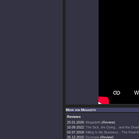
Mehr von Megadeth
Reviews
25.01.2026:
Megadeth
(
Review
)
10.09.2022:
The Sick, the Dying... and the Dead
02.07.2018:
Killing Is My Business…The Final Ki
25.12.2015:
Dystopia
(
Review
)