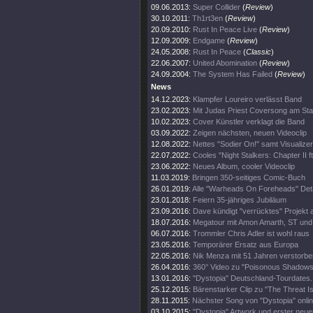
09.06.2013:
Super Collider
(
Review
)
30.10.2011:
Th1rt3en
(
Review
)
20.09.2010:
Rust In Peace Live
(
Review
)
12.09.2009:
Endgame
(
Review
)
24.05.2008:
Rust In Peace
(
Classic
)
22.06.2007:
United Abomination
(
Review
)
24.09.2004:
The System Has Failed
(
Review
)
News
14.12.2023:
Klampfer Loureiro verlässt Band
23.02.2023:
Mit Judas Priest Coversong am Sta
10.02.2023:
Cover Künstler verklagt die Band
03.09.2022:
Zeigen nächsten, neuen Videoclip
12.08.2022:
Nettes "Sodier On!" samt Visualizer
22.07.2022:
Cooles "Night Stalkers: Chapter II ft
23.06.2022:
Neues Album, cooler Videoclip
11.03.2019:
Bringen 350-seitiges Comic-Buch
26.01.2019:
Alle "Warheads On Foreheads" Deta
23.01.2018:
Feiern 35-jähriges Jubiläum
23.09.2016:
Dave kündigt "verrücktes" Projekt 
18.07.2016:
Megatour mit Amon Amarth, ST und
06.07.2016:
Trommler Chris Adler ist wohl raus
23.05.2016:
Temporärer Ersatz aus Europa
22.05.2016:
Nik Menza mit 51 Jahren verstorbe
26.04.2016:
360° Video zu "Poisonous Shadows
13.01.2016:
"Dystopia" Deutschland-Tourdates.
25.12.2015:
Bärenstarker Clip zu "The Threat Is
28.11.2015:
Nächster Song von "Dystopia" onli
03.10.2015:
"Dystopia" Artwork und erster neue