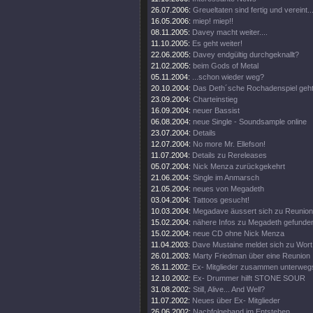
26.07.2006:
Greueltaten sind fertig und vereint..
16.05.2006:
miep! miep!!
08.11.2005:
Davey macht weiter....
11.10.2005:
Es geht weiter!
22.06.2005:
Davey endgültig durchgeknallt?
21.02.2005:
beim Gods of Metal
05.11.2004:
...schon wieder weg?
20.10.2004:
Das Deth´sche Rochadenspiel geht 
23.09.2004:
Charteinstieg
16.09.2004:
neuer Bassist
06.08.2004:
neue Single - Soundsample online
23.07.2004:
Details
12.07.2004:
No more Mr. Ellefson!
11.07.2004:
Details zu Rereleases
05.07.2004:
Nick Menza zurückgekehrt
21.06.2004:
Single im Anmarsch
21.05.2004:
neues von Megadeth
03.04.2004:
Tattoos gesucht!
10.03.2004:
Megadave äussert sich zu Reunion
15.02.2004:
nähere Infos zu Megadeth gefunde
15.02.2004:
neue CD ohne Nick Menza
11.04.2003:
Dave Mustaine meldet sich zu Wort
26.01.2003:
Marty Friedman über eine Reunion
26.11.2002:
Ex- Mitglieder zusammen unterweg
12.10.2002:
Ex- Drummer hilft STONE SOUR
31.08.2002:
Still, Alive... And Well?
11.07.2002:
Neues über Ex- Mitglieder
26.06.2002:
Nachfolgeband im Entstehen