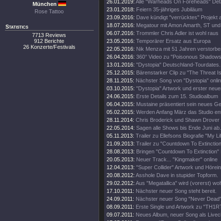
26.01.2019:
Alle "Warheads On Foreheads" Deta
München
23.01.2018:
Feiern 35-jähriges Jubiläum
Rose Tattoo
23.09.2016:
Dave kündigt "verrücktes" Projekt 
18.07.2016:
Megatour mit Amon Amarth, ST und
Statistics
06.07.2016:
Trommler Chris Adler ist wohl raus
7713 Reviews
912 Berichte
23.05.2016:
Temporärer Ersatz aus Europa
26 Konzerte/Festivals
22.05.2016:
Nik Menza mit 51 Jahren verstorbe
26.04.2016:
360° Video zu "Poisonous Shadows
13.01.2016:
"Dystopia" Deutschland-Tourdates.
25.12.2015:
Bärenstarker Clip zu "The Threat Is
28.11.2015:
Nächster Song von "Dystopia" onli
03.10.2015:
"Dystopia" Artwork und erster neue
24.06.2015:
Erste Details zum 15. Studioalbum
06.04.2015:
Mustaine präsentiert sein neues Ge
05.02.2015:
Werden Anfang März das Studio en
28.11.2014:
Chris Broderick und Shawn Drover 
22.05.2014:
Sagen alle Shows bis Ende Juni ab.
05.11.2013:
Trailer zu Ellefsons Biografie "My Li
21.09.2013:
Trailer zu "Countdown To Extinction
28.08.2013:
Bringen "Countdown To Extinction" 
20.05.2013:
Neuer Track... "Kingmaker" online
12.04.2013:
"Super Collider" Artwork und Hörei
20.08.2012:
Asshole Dave in stupider Topform.
29.02.2012:
Aus "Megatallica" wird (vorerst) wohl
17.10.2011:
Nächster neuer Song steht bereit.
24.09.2011:
Nächster neuer Song "Never Dead" 
08.09.2011:
Erste Single und Artwork zu "TH1
09.07.2011:
Neues Album, neuer Song als Livecl