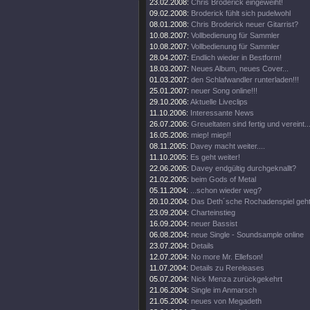
23.02.2008:
Chris Broderick eingeweiht!
09.02.2008:
Broderick fühlt sich pudelwohl
08.01.2008:
Chris Broderick neuer Gitarrist?
10.08.2007:
Vollbedienung für Sammler
10.08.2007:
Vollbedienung für Sammler
28.04.2007:
Endlich wieder in Bestform!
18.03.2007:
Neues Album, neues Cover...
01.03.2007:
den Schlafwandler runterladen!!!
25.01.2007:
neuer Song online!!!
29.10.2006:
Aktuelle Liveclips
11.10.2006:
Interessante News
26.07.2006:
Greueltaten sind fertig und vereint..
16.05.2006:
miep! miep!!
08.11.2005:
Davey macht weiter....
11.10.2005:
Es geht weiter!
22.06.2005:
Davey endgültig durchgeknallt?
21.02.2005:
beim Gods of Metal
05.11.2004:
...schon wieder weg?
20.10.2004:
Das Deth´sche Rochadenspiel geht 
23.09.2004:
Charteinstieg
16.09.2004:
neuer Bassist
06.08.2004:
neue Single - Soundsample online
23.07.2004:
Details
12.07.2004:
No more Mr. Ellefson!
11.07.2004:
Details zu Rereleases
05.07.2004:
Nick Menza zurückgekehrt
21.06.2004:
Single im Anmarsch
21.05.2004:
neues von Megadeth