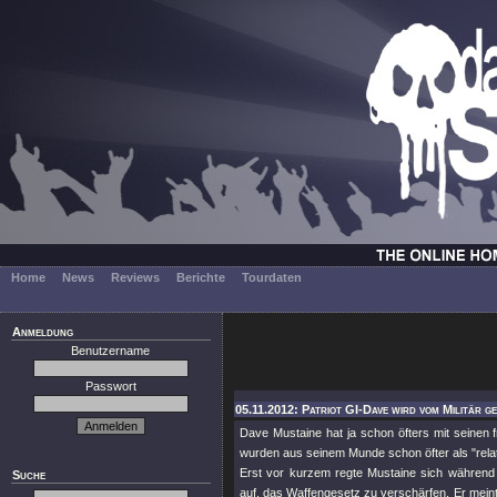
Home
News
Reviews
Berichte
Tourdaten
Anmeldung
Benutzername
Passwort
05.11.2012: Patriot GI-Dave wird vom Militär g
Dave Mustaine hat ja schon öfters mit seine
wurden aus seinem Munde schon öfter als
"rel
Erst vor kurzem regte Mustaine sich während
Suche
auf, das Waffengesetz zu verschärfen. Er mein