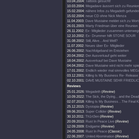
03.04.2004:
Tattoos gesucht!
10.03.2004:
Megadave äussert sich zu Reunion
15.02.2004:
nähere Infos zu Megadeth gefunde
15.02.2004:
neue CD ohne Nick Menza
11.04.2003:
Dave Mustaine meldet sich zu Wort
26.01.2003:
Marty Friedman über eine Reunion
26.11.2002:
Ex- Mitglieder zusammen unterweg
12.10.2002:
Ex- Drummer hilft STONE SOUR
31.08.2002:
Still, Alive... And Well?
11.07.2002:
Neues über Ex- Mitglieder
26.06.2002:
Nachfolgeband im Entstehen
20.04.2002:
Der Ausverkauf geht weiter
18.04.2002:
Ausverkauf bei Dave Mustaine
04.04.2002:
Dave Mustaine wird nicht mehr spie
17.01.2002:
Endlich wieder mal sinnvolles ME
03.12.2001:
Killing Is My Business Re- Release
02.10.2001:
DAVE MUSTAINE SEHR FRIEDLI
Reviews
25.01.2026:
Megadeth
(
Review
)
10.09.2022:
The Sick, the Dying... and the Dead
02.07.2018:
Killing Is My Business…The Final Ki
25.12.2015:
Dystopia
(
Review
)
09.06.2013:
Super Collider
(
Review
)
30.10.2011:
Th1rt3en
(
Review
)
20.09.2010:
Rust In Peace Live
(
Review
)
12.09.2009:
Endgame
(
Review
)
24.05.2008:
Rust In Peace
(
Classic
)
22.06.2007:
United Abomination
(
Review
)