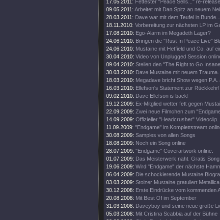
17.05.2011:
Fettester "Peace Sells..." re-release
09.05.2011:
Arbeitet mit Dan Spitz an neuem Ne
28.03.2011:
Dave war mit dem Teufel in Bunde..
18.11.2010:
Vorbereitung zur nächsten LP im 
17.08.2010:
Ego-Alarm im Megadeth Lager?
24.06.2010:
Bringen die "Rust In Peace Live" Bl
24.06.2010:
Mustaine mit Hetfield und Co. auf e
30.04.2010:
Video von Unplugged Session onlin
09.04.2010:
Stellen den "The Right to Go Insane"
30.03.2010:
Dave Mustaine mit neuem Trauma.
18.03.2010:
Megadave bricht Show wegen P.A. 
16.03.2010:
Ellefson's Statement zur Rückkehr!
09.02.2010:
Dave Ellefson is back!
19.12.2009:
Ex-Mitglied wetter fett gegen Musta
22.09.2009:
Zwei neue Filmchen zum "Endgame
14.09.2009:
Offizieller "Headcrusher" Videoclip.
11.09.2009:
"Endgame" im Komplettstream onlin
30.08.2009:
Samples von allen Songs
18.08.2009:
Noch ein Song online
28.07.2009:
"Endgame" Coverartwork online.
01.07.2009:
Das Meisterwerk naht. Gratis Song 
19.06.2009:
Wird "Endgame" der nächste Ham
06.04.2009:
Die schockierende Mustaine Biograf
03.03.2009:
Stolzer Mustaine gratuliert Metallica
30.12.2008:
Erste Eindrücke vom kommenden 
20.08.2008:
Mit Best Of im September
31.03.2008:
Daveyboy und seine neue große Lie
05.03.2008:
Mit Cristina Scabbia auf der Bühne