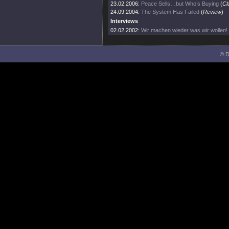
23.02.2006:
Peace Sells…but Who’s Buying
(
Cl
24.09.2004:
The System Has Failed
(
Review
)
Interviews
02.02.2002:
Wir machen wieder was wir wollen!
© D