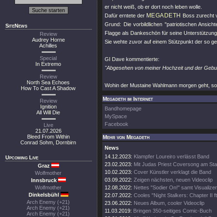
er nicht weiß, ob er dort noch leben wolle.
MEGADETH
Dafür erntete der
Boss zurecht vi
Grund: Die vorbildlichen
"patriotischen Ansicht
SiteNews
Flagge als Dankeschön für seine Unterstützung
Review
Audrey Horne
Sie wehte zuvor auf einem Stützpunkt der so g
Achilles
Special
GI Dave kommentierte:
In Extremo
"Abgesehen von meiner Hochzeit und der Geburt
Review
North Sea Echoes
Wohin der Mustaine Wahlmann morgen geht, sollte
How To Cast A Shadow
Megadeth im Internet
Review
Ignition
Bandhomepage
All Will Die
MySpace
Facebook
Live
21.07.2026
Bleed From Within
Mehr von Megadeth
Conrad Sohm, Dornbirn
News
14.12.2023:
Klampfer Loureiro verlässt Band
Upcoming Live
23.02.2023:
Mit Judas Priest Coversong am Sta
Graz
10.02.2023:
Cover Künstler verklagt die Band
Wolfmother
03.09.2022:
Zeigen nächsten, neuen Videoclip
Innsbruck
Wolfmother
12.08.2022:
Nettes "Sodier On!" samt Visualizer
Dinkelsbühl
22.07.2022:
Cooles "Night Stalkers: Chapter II ft
Arch Enemy (+21)
23.06.2022:
Neues Album, cooler Videoclip
Arch Enemy (+21)
11.03.2019:
Bringen 350-seitiges Comic-Buch
Arch Enemy (+21)