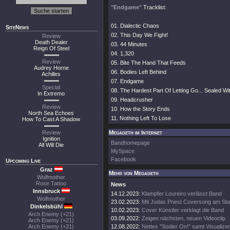
"Endgame"
Tracklist:
01. Dialectic Chaos
SiteNews
02. This Day We Fight!
Review
Death Dealer
03. 44 Minutes
Reign Of Steel
04. 1,320
Review
05. Bite The Hand That Feeds
Audrey Horne
06. Bodies Left Behind
Achilles
07. Endgame
Special
08. The Hardest Part Of Letting Go... Sealed Wi
In Extremo
09. Headcrusher
Review
10. How the Story Ends
North Sea Echoes
11. Nothing Left To Lose
How To Cast A Shadow
Review
Megadeth im Internet
Ignition
Bandhomepage
All Will Die
MySpace
Facebook
Upcoming Live
Graz
Mehr von Megadeth
Wolfmother
Rose Tattoo
News
Innsbruck
14.12.2023:
Klampfer Loureiro verlässt Band
Wolfmother
23.02.2023:
Mit Judas Priest Coversong am Sta
Dinkelsbühl
10.02.2023:
Cover Künstler verklagt die Band
Arch Enemy (+21)
03.09.2022:
Zeigen nächsten, neuen Videoclip
Arch Enemy (+21)
Arch Enemy (+21)
12.08.2022:
Nettes "Sodier On!" samt Visualizer