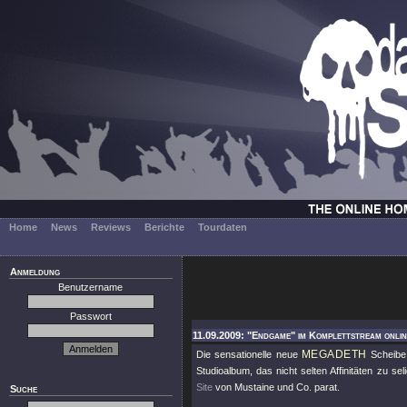
Home
News
Reviews
Berichte
Tourdaten
Anmeldung
Benutzername
Passwort
11.09.2009: "Endgame" im Komplettstream onlin
MEGADETH
Die sensationelle neue
Scheib
Studioalbum, das nicht selten Affinitäten zu se
Site
von Mustaine und Co. parat.
Suche