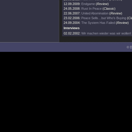
12.09.2009:
Endgame
(
Review
)
24.05.2008:
Rust In Peace
(
Classic
)
22.06.2007:
United Abomination
(
Review
)
23.02.2006:
Peace Sells…but Who’s Buying
(
Cl
24.09.2004:
The System Has Failed
(
Review
)
Interviews
02.02.2002:
Wir machen wieder was wir wollen!
© D