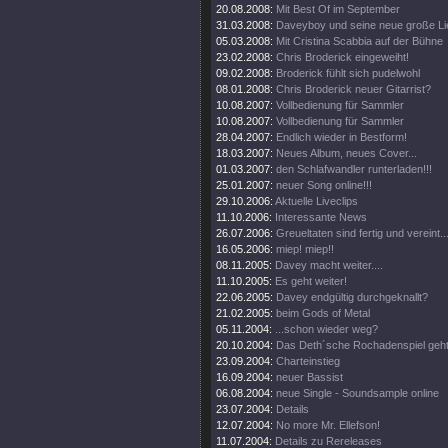
20.08.2008:
Mit Best Of im September
31.03.2008:
Daveyboy und seine neue große Lie
05.03.2008:
Mit Cristina Scabbia auf der Bühne
23.02.2008:
Chris Broderick eingeweiht!
09.02.2008:
Broderick fühlt sich pudelwohl
08.01.2008:
Chris Broderick neuer Gitarrist?
10.08.2007:
Vollbedienung für Sammler
10.08.2007:
Vollbedienung für Sammler
28.04.2007:
Endlich wieder in Bestform!
18.03.2007:
Neues Album, neues Cover...
01.03.2007:
den Schlafwandler runterladen!!!
25.01.2007:
neuer Song online!!!
29.10.2006:
Aktuelle Liveclips
11.10.2006:
Interessante News
26.07.2006:
Greueltaten sind fertig und vereint..
16.05.2006:
miep! miep!!
08.11.2005:
Davey macht weiter....
11.10.2005:
Es geht weiter!
22.06.2005:
Davey endgültig durchgeknallt?
21.02.2005:
beim Gods of Metal
05.11.2004:
...schon wieder weg?
20.10.2004:
Das Deth´sche Rochadenspiel geht 
23.09.2004:
Charteinstieg
16.09.2004:
neuer Bassist
06.08.2004:
neue Single - Soundsample online
23.07.2004:
Details
12.07.2004:
No more Mr. Ellefson!
11.07.2004:
Details zu Rereleases