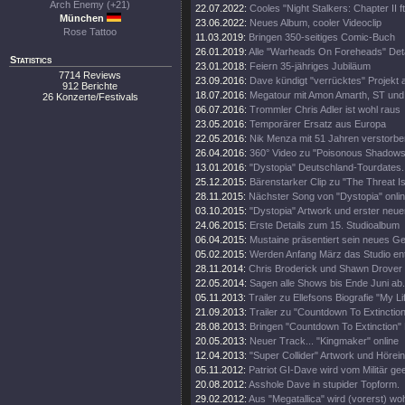
Arch Enemy (+21)
22.07.2022:
Cooles "Night Stalkers: Chapter II ft
München
23.06.2022:
Neues Album, cooler Videoclip
Rose Tattoo
11.03.2019:
Bringen 350-seitiges Comic-Buch
26.01.2019:
Alle "Warheads On Foreheads" Deta
Statistics
23.01.2018:
Feiern 35-jähriges Jubiläum
7714 Reviews
23.09.2016:
Dave kündigt "verrücktes" Projekt 
912 Berichte
18.07.2016:
Megatour mit Amon Amarth, ST und
26 Konzerte/Festivals
06.07.2016:
Trommler Chris Adler ist wohl raus
23.05.2016:
Temporärer Ersatz aus Europa
22.05.2016:
Nik Menza mit 51 Jahren verstorbe
26.04.2016:
360° Video zu "Poisonous Shadows
13.01.2016:
"Dystopia" Deutschland-Tourdates.
25.12.2015:
Bärenstarker Clip zu "The Threat Is
28.11.2015:
Nächster Song von "Dystopia" onli
03.10.2015:
"Dystopia" Artwork und erster neue
24.06.2015:
Erste Details zum 15. Studioalbum
06.04.2015:
Mustaine präsentiert sein neues Ge
05.02.2015:
Werden Anfang März das Studio en
28.11.2014:
Chris Broderick und Shawn Drover 
22.05.2014:
Sagen alle Shows bis Ende Juni ab.
05.11.2013:
Trailer zu Ellefsons Biografie "My Li
21.09.2013:
Trailer zu "Countdown To Extinction
28.08.2013:
Bringen "Countdown To Extinction" 
20.05.2013:
Neuer Track... "Kingmaker" online
12.04.2013:
"Super Collider" Artwork und Hörei
05.11.2012:
Patriot GI-Dave wird vom Militär gee
20.08.2012:
Asshole Dave in stupider Topform.
29.02.2012:
Aus "Megatallica" wird (vorerst) wohl