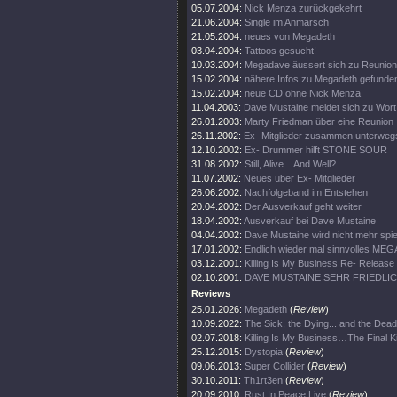
05.07.2004:
Nick Menza zurückgekehrt
21.06.2004:
Single im Anmarsch
21.05.2004:
neues von Megadeth
03.04.2004:
Tattoos gesucht!
10.03.2004:
Megadave äussert sich zu Reunion
15.02.2004:
nähere Infos zu Megadeth gefunde
15.02.2004:
neue CD ohne Nick Menza
11.04.2003:
Dave Mustaine meldet sich zu Wort
26.01.2003:
Marty Friedman über eine Reunion
26.11.2002:
Ex- Mitglieder zusammen unterweg
12.10.2002:
Ex- Drummer hilft STONE SOUR
31.08.2002:
Still, Alive... And Well?
11.07.2002:
Neues über Ex- Mitglieder
26.06.2002:
Nachfolgeband im Entstehen
20.04.2002:
Der Ausverkauf geht weiter
18.04.2002:
Ausverkauf bei Dave Mustaine
04.04.2002:
Dave Mustaine wird nicht mehr spie
17.01.2002:
Endlich wieder mal sinnvolles ME
03.12.2001:
Killing Is My Business Re- Release
02.10.2001:
DAVE MUSTAINE SEHR FRIEDLI
Reviews
25.01.2026:
Megadeth
(
Review
)
10.09.2022:
The Sick, the Dying... and the Dead
02.07.2018:
Killing Is My Business…The Final Ki
25.12.2015:
Dystopia
(
Review
)
09.06.2013:
Super Collider
(
Review
)
30.10.2011:
Th1rt3en
(
Review
)
20.09.2010:
Rust In Peace Live
(
Review
)