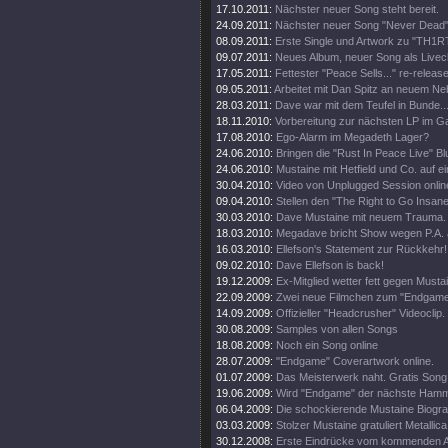
17.10.2011:
Nächster neuer Song steht bereit.
24.09.2011:
Nächster neuer Song "Never Dead" 
08.09.2011:
Erste Single und Artwork zu "TH1
09.07.2011:
Neues Album, neuer Song als Livecl
17.05.2011:
Fettester "Peace Sells..." re-release
09.05.2011:
Arbeitet mit Dan Spitz an neuem Ne
28.03.2011:
Dave war mit dem Teufel in Bunde..
18.11.2010:
Vorbereitung zur nächsten LP im 
17.08.2010:
Ego-Alarm im Megadeth Lager?
24.06.2010:
Bringen die "Rust In Peace Live" Bl
24.06.2010:
Mustaine mit Hetfield und Co. auf e
30.04.2010:
Video von Unplugged Session onlin
09.04.2010:
Stellen den "The Right to Go Insane"
30.03.2010:
Dave Mustaine mit neuem Trauma.
18.03.2010:
Megadave bricht Show wegen P.A. 
16.03.2010:
Ellefson's Statement zur Rückkehr!
09.02.2010:
Dave Ellefson is back!
19.12.2009:
Ex-Mitglied wetter fett gegen Musta
22.09.2009:
Zwei neue Filmchen zum "Endgame
14.09.2009:
Offizieller "Headcrusher" Videoclip.
30.08.2009:
Samples von allen Songs
18.08.2009:
Noch ein Song online
28.07.2009:
"Endgame" Coverartwork online.
01.07.2009:
Das Meisterwerk naht. Gratis Song 
19.06.2009:
Wird "Endgame" der nächste Ham
06.04.2009:
Die schockierende Mustaine Biograf
03.03.2009:
Stolzer Mustaine gratuliert Metallica
30.12.2008:
Erste Eindrücke vom kommenden 