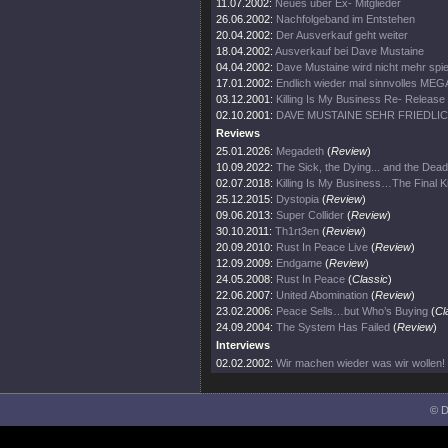
11.07.2002:
Neues über Ex- Mitglieder
26.06.2002:
Nachfolgeband im Entstehen
20.04.2002:
Der Ausverkauf geht weiter
18.04.2002:
Ausverkauf bei Dave Mustaine
04.04.2002:
Dave Mustaine wird nicht mehr spie
17.01.2002:
Endlich wieder mal sinnvolles ME
03.12.2001:
Killing Is My Business Re- Release
02.10.2001:
DAVE MUSTAINE SEHR FRIEDLI
Reviews
25.01.2026:
Megadeth
(
Review
)
10.09.2022:
The Sick, the Dying... and the Dead
02.07.2018:
Killing Is My Business…The Final Ki
25.12.2015:
Dystopia
(
Review
)
09.06.2013:
Super Collider
(
Review
)
30.10.2011:
Th1rt3en
(
Review
)
20.09.2010:
Rust In Peace Live
(
Review
)
12.09.2009:
Endgame
(
Review
)
24.05.2008:
Rust In Peace
(
Classic
)
22.06.2007:
United Abomination
(
Review
)
23.02.2006:
Peace Sells…but Who’s Buying
(
Cl
24.09.2004:
The System Has Failed
(
Review
)
Interviews
02.02.2002:
Wir machen wieder was wir wollen!
© D