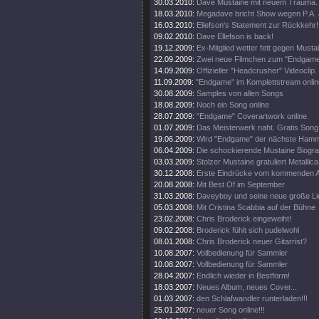
30.03.2010:
Dave Mustaine mit neuem Trauma.
18.03.2010:
Megadave bricht Show wegen P.A. 
16.03.2010:
Ellefson's Statement zur Rückkehr!
09.02.2010:
Dave Ellefson is back!
19.12.2009:
Ex-Mitglied wetter fett gegen Musta
22.09.2009:
Zwei neue Filmchen zum "Endgame
14.09.2009:
Offizieller "Headcrusher" Videoclip.
11.09.2009:
"Endgame" im Komplettstream onlin
30.08.2009:
Samples von allen Songs
18.08.2009:
Noch ein Song online
28.07.2009:
"Endgame" Coverartwork online.
01.07.2009:
Das Meisterwerk naht. Gratis Song 
19.06.2009:
Wird "Endgame" der nächste Ham
06.04.2009:
Die schockierende Mustaine Biograf
03.03.2009:
Stolzer Mustaine gratuliert Metallica
30.12.2008:
Erste Eindrücke vom kommenden 
20.08.2008:
Mit Best Of im September
31.03.2008:
Daveyboy und seine neue große Lie
05.03.2008:
Mit Cristina Scabbia auf der Bühne
23.02.2008:
Chris Broderick eingeweiht!
09.02.2008:
Broderick fühlt sich pudelwohl
08.01.2008:
Chris Broderick neuer Gitarrist?
10.08.2007:
Vollbedienung für Sammler
10.08.2007:
Vollbedienung für Sammler
28.04.2007:
Endlich wieder in Bestform!
18.03.2007:
Neues Album, neues Cover...
01.03.2007:
den Schlafwandler runterladen!!!
25.01.2007:
neuer Song online!!!