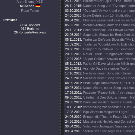
25.12.2015:
Bärenstarker Clip zu "The Threat Is
Arch Enemy (+21)
28.11.2015:
Nächster Song von "Dystopia" onli
München
Rose Tattoo
03.10.2015:
"Dystopia" Artwork und erster neue
24.06.2015:
Erste Details zum 15. Studioalbum
Statistics
06.04.2015:
Mustaine präsentiert sein neues Ge
7714 Reviews
05.02.2015:
Werden Anfang März das Studio en
912 Berichte
28.11.2014:
Chris Broderick und Shawn Drover 
26 Konzerte/Festivals
22.05.2014:
Sagen alle Shows bis Ende Juni ab.
05.11.2013:
Trailer zu Ellefsons Biografie "My Li
21.09.2013:
Trailer zu "Countdown To Extinction
28.08.2013:
Bringen "Countdown To Extinction" 
20.05.2013:
Neuer Track... "Kingmaker" online
12.04.2013:
"Super Collider" Artwork und Hörei
05.11.2012:
Patriot GI-Dave wird vom Militär gee
20.08.2012:
Asshole Dave in stupider Topform.
17.10.2011:
Nächster neuer Song steht bereit.
24.09.2011:
Nächster neuer Song "Never Dead" 
08.09.2011:
Erste Single und Artwork zu "TH1
09.07.2011:
Neues Album, neuer Song als Livecl
17.05.2011:
Fettester "Peace Sells..." re-release
09.05.2011:
Arbeitet mit Dan Spitz an neuem Ne
28.03.2011:
Dave war mit dem Teufel in Bunde..
18.11.2010:
Vorbereitung zur nächsten LP im 
17.08.2010:
Ego-Alarm im Megadeth Lager?
24.06.2010:
Bringen die "Rust In Peace Live" Bl
24.06.2010:
Mustaine mit Hetfield und Co. auf e
30.04.2010:
Video von Unplugged Session onlin
09.04.2010:
Stellen den "The Right to Go Insane"