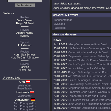
sehr viel zu tun haben.
Aber vielleicht lassen sie sich ja überreden, we
SiteNews
Megadeth im Internet
Review
Bandhomepage
Death Dealer
Reign Of Steel
MySpace
Facebook
Review
Audrey Horne
Mehr von Megadeth
Achilles
News
Special
14.12.2023:
Klampfer Loureiro verlässt Band
In Extremo
23.02.2023:
Mit Judas Priest Coversong am Sta
Review
10.02.2023:
Cover Künstler verklagt die Band
North Sea Echoes
03.09.2022:
Zeigen nächsten, neuen Videoclip
How To Cast A Shadow
12.08.2022:
Nettes "Sodier On!" samt Visualizer
Review
22.07.2022:
Cooles "Night Stalkers: Chapter II ft
Ignition
23.06.2022:
Neues Album, cooler Videoclip
All Will Die
11.03.2019:
Bringen 350-seitiges Comic-Buch
26.01.2019:
Alle "Warheads On Foreheads" Deta
Upcoming Live
23.01.2018:
Feiern 35-jähriges Jubiläum
Graz
23.09.2016:
Dave kündigt "verrücktes" Projekt 
Wolfmother
18.07.2016:
Megatour mit Amon Amarth, ST und
Rose Tattoo
06.07.2016:
Trommler Chris Adler ist wohl raus
Innsbruck
Wolfmother
23.05.2016:
Temporärer Ersatz aus Europa
Dinkelsbühl
22.05.2016:
Nik Menza mit 51 Jahren verstorbe
Arch Enemy (+21)
26.04.2016:
360° Video zu "Poisonous Shadows
Arch Enemy (+21)
13.01.2016:
"Dystopia" Deutschland-Tourdates.
Arch Enemy (+21)