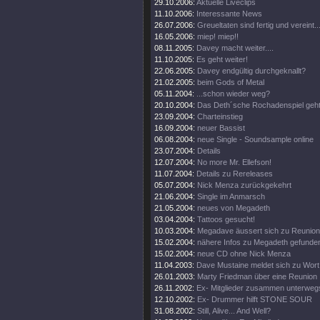
29.10.2006:
Aktuelle Liveclips
11.10.2006:
Interessante News
26.07.2006:
Greueltaten sind fertig und vereint..
16.05.2006:
miep! miep!!
08.11.2005:
Davey macht weiter....
11.10.2005:
Es geht weiter!
22.06.2005:
Davey endgültig durchgeknallt?
21.02.2005:
beim Gods of Metal
05.11.2004:
...schon wieder weg?
20.10.2004:
Das Deth´sche Rochadenspiel geht 
23.09.2004:
Charteinstieg
16.09.2004:
neuer Bassist
06.08.2004:
neue Single - Soundsample online
23.07.2004:
Details
12.07.2004:
No more Mr. Ellefson!
11.07.2004:
Details zu Rereleases
05.07.2004:
Nick Menza zurückgekehrt
21.06.2004:
Single im Anmarsch
21.05.2004:
neues von Megadeth
03.04.2004:
Tattoos gesucht!
10.03.2004:
Megadave äussert sich zu Reunion
15.02.2004:
nähere Infos zu Megadeth gefunde
15.02.2004:
neue CD ohne Nick Menza
11.04.2003:
Dave Mustaine meldet sich zu Wort
26.01.2003:
Marty Friedman über eine Reunion
26.11.2002:
Ex- Mitglieder zusammen unterweg
12.10.2002:
Ex- Drummer hilft STONE SOUR
31.08.2002:
Still, Alive... And Well?