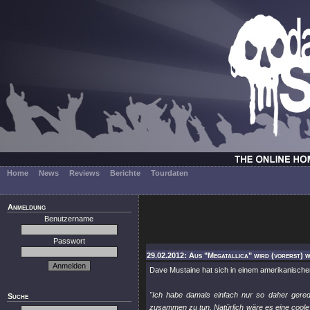
Home
News
Reviews
Berichte
Tourdaten
Anmeldung
Benutzername
Passwort
29.02.2012: Aus "Megatallica" wird (vorerst) w
Dave Mustaine hat sich in einem amerikanische
"Ich habe damals einfach nur so daher gered
Suche
zusammen zu tun. Natürlich wäre es eine coole