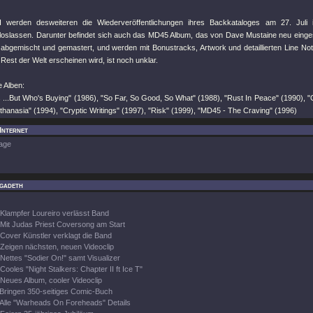
erden desweiteren die Wiederveröffentlichungen ihres Backkataloges am 27. Juli 
loslassen. Darunter befindet sich auch das MD45 Album, das von Dave Mustaine neu einge
abgemischt und gemastert, und werden mit Bonustracks, Artwork und detaillierten Line 
m Rest der Welt erscheinen wird, ist noch unklar.
ie Alben:
 ...But Who's Buying" (1986), "So Far, So Good, So What" (1988), "Rust In Peace" (1990), 
thanasia" (1994), "Cryptic Writings" (1997), "Risk" (1999), "MD45 - The Craving" (1996)
Internet
age
gadeth
Klampfer Loureiro verlässt Band
Mit Judas Priest Coversong am Start
Cover Künstler verklagt die Band
Zeigen nächsten, neuen Videoclip
Nettes "Sodier On!" samt Visualizer
Cooles "Night Stalkers: Chapter II ft Ice T"
Neues Album, cooler Videoclip
Bringen 350-seitiges Comic-Buch
Alle "Warheads On Foreheads" Details