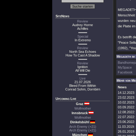
MEGADETH w
Menschheit 
SiteNews
wurden neu 
Review
Audrey Horne
die Platte i
Achilles
Special
Es betrifft d
In Extremo
"Peace Sells
Review
(1992), "You
North Sea Echoes
How To Cast A Shadow
Megadeth im 
Bandhomep
Review
Ignition
MySpace
All Will Die
Facebook
Live
Mehr von Me
21.07.2026
Bleed From Within
News
Conrad Sohm, Dornbirn
14.12.2023:
23.02.2023:
Upcoming Live
10.02.2023:
Graz
03.09.2022:
Wolfmother
12.08.2022:
Innsbruck
22.07.2022:
Wolfmother
23.06.2022:
Dinkelsbühl
Arch Enemy (+21)
11.03.2019:
Arch Enemy (+21)
26.01.2019:
München