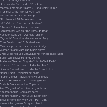
Feiern 35-jähriges Jubiläum
Dave kündigt "verrücktes" Projekt an.
Megatour mit Amon Amarth, ST und Metal Church.
Trommler Chris Adler ist wohl raus
Temporärer Ersatz aus Europa
Nik Menza mit 51 Jahren verstorben!
360° Video zu "Poisonous Shadows".
"Dystopia" Deutschland-Tourdates.
Bärenstarker Clip zu "The Threat Is Real".
Nächster Song von "Dystopia" online
"Dystopia" Artwork und erster neuer Song.
Erste Details zum 15. Studioalbum
Mustaine präsentiert sein neues Gefolge.
Werden Anfang März das Studio entern
Chris Broderick und Shawn Drover verlassen die Band
Sagen alle Shows bis Ende Juni ab.
Trailer zu Ellefsons Biografie "My Life With Deth".
Trailer zu "Countdown To Extinction Live".
Bringen "Countdown To Extinction" Live Paket.
Neuer Track... "Kingmaker" online
"Super Collider" Artwork und Höreindruck.
Patriot GI-Dave wird vom Militär geehert.
Asshole Dave in stupider Topform.
Aus "Megatallica" wird (vorerst) wohl nix...
Nächster neuer Song steht bereit.
Nächster neuer Song "Never Dead" online.
Erste Single und Artwork zu "TH1RT3EN".
Neues Album, neuer Song als Liveclip.