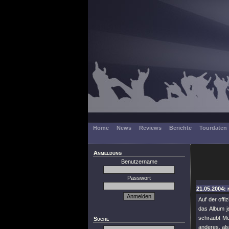
Home
News
Reviews
Berichte
Tourdaten
Anmeldung
Benutzername
Passwort
21.05.2004: 
Auf der off
das Album je
schraubt Mus
Suche
anderes, al