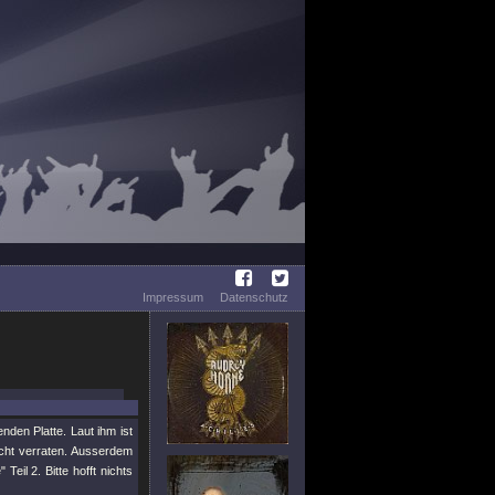
Impressum
Datenschutz
en Platte. Laut ihm ist
nicht verraten. Ausserdem
eil 2. Bitte hofft nichts