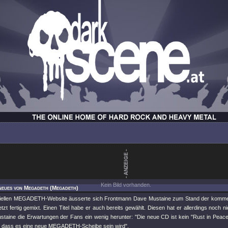
Kein Bild vorhanden.
neues von Megadeth (Megadeth)
iziellen MEGADETH-Website äusserte sich Frontmann Dave Mustaine zum Stand der kommend
tzt fertig gemixt. Einen Titel habe er auch bereits gewählt. Diesen hat er allerdings noch 
taine die Erwartungen der Fans ein wenig herunter: "Die neue CD ist kein "Rust in Peace" T
s dass es eine neue MEGADETH-Scheibe sein wird".