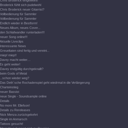
Chris Broderick eingeweiht!
Broderick fühlt sich pudelwohl
Chris Broderick neuer Gitarrist?
Vollbedienung für Sammler
Vollbedienung für Sammler
Endlich wieder in Bestform!
Neues Album, neues Cover...
den Schlafwandler runterladen!!!
neuer Song online!!!
Aktuelle Liveclips
Interessante News
Greueltaten sind fertig und vereint...
miep! miep!!
Davey macht weiter....
Es geht weiter!
Davey endgültig durchgeknallt?
beim Gods of Metal
...schon wieder weg?
Das Deth´sche Rochadenspiel geht wiedrmal in die Verlängerung
Charteinstieg
neuer Bassist
neue Single - Soundsample online
Details
No more Mr. Ellefson!
Details zu Rereleases
Nick Menza zurückgekehrt
Single im Anmarsch
Tattoos gesucht!