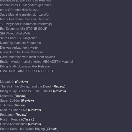
Megadave äussert sich zu Reunion
nähere Infos zu Megadeth gefunden
neue CD ohne Nick Menza
Dave Mustaine meldet sich zu Wort
Marty Friedman über eine Reunion
Ex- Mitglieder zusammen unterwegs
Ex- Drummer hilft STONE SOUR
Still, Alive... And Well?
Neues über Ex- Mitglieder
Nachfolgeband im Entstehen
Der Ausverkauf geht weiter
Ausverkauf bei Dave Mustaine
Dave Mustaine wird nicht mehr spielen
Endlich wieder mal sinnvolles MEGADETH Material
Killing Is My Business Re- Release
DAVE MUSTAINE SEHR FRIEDLICH
Megadeth
(
Review
)
The Sick, the Dying... and the Dead!
(
Review
)
Killing Is My Business…The Final Kill
(
Review
)
Dystopia
(
Review
)
Super Collider
(
Review
)
Th1rt3en
(
Review
)
Rust In Peace Live
(
Review
)
Endgame
(
Review
)
Rust In Peace
(
Classic
)
United Abomination
(
Review
)
Peace Sells…but Who’s Buying
(
Classic
)