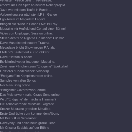
Fettester "Peace Sells..." re-release.
Arbeitet mit Dan Spitz an neuem Nebenprojekt.
Dave war mit dem Teufel in Bunde...
Vorbereitung zur nächsten LP im Gange
Ego-Alarm im Megadeth Lager?
Bringen die "Rust In Peace Live" Blu-ray!
Mustaine mit Hetfield und Co. auf einer Bühne!
Video von Unplugged Session online.
Stellen den "The Right to Go Insane" Clip vor.
Dave Mustaine mit neuem Trauma.
Megadave bricht Show wegen P.A. ab.
Ellefson's Statement zur Rückkehr!
Dave Ellefson is back!
Ex-Mitglied wetter fett gegen Mustaine.
Zwei neue Filmchen zum "Endgame" Spektakel.
Offizieller "Headcrusher" Videoclip.
"Endgame" im Komplettstream online.
Samples von allen Songs
Noch ein Song online
"Endgame" Coverartwork online.
Das Meisterwerk naht. Gratis Song online!
Wird "Endgame" der nächste Hammer?
Die schockierende Mustaine Biografie.
Stolzer Mustaine gratuliert Metallica!
Erste Eindrücke vom kommenden Album.
Mit Best Of im September
Daveyboy und seine neue große Liebe...
Mit Cristina Scabbia auf der Bühne