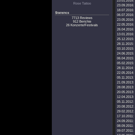
23.01.2018:
Rose Tattoo
23.09.2016:
18.07.2016:
Statistics
06.07.2016:
7713 Reviews
23.05.2016:
912 Berichte
22.05.2016:
26 Konzerte/Festivals
26.04.2016:
13.01.2016:
25.12.2015:
28.11.2015:
03.10.2015:
24.06.2015:
06.04.2015:
05.02.2015:
28.11.2014:
22.05.2014:
05.11.2013:
21.09.2013:
28.08.2013:
20.05.2013:
12.04.2013:
05.11.2012:
20.08.2012:
29.02.2012:
17.10.2011:
24.09.2011:
08.09.2011:
09.07.2011: