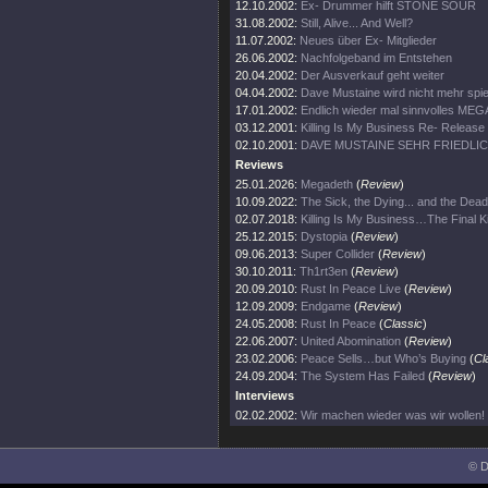
12.10.2002:
Ex- Drummer hilft STONE SOUR
31.08.2002:
Still, Alive... And Well?
11.07.2002:
Neues über Ex- Mitglieder
26.06.2002:
Nachfolgeband im Entstehen
20.04.2002:
Der Ausverkauf geht weiter
04.04.2002:
Dave Mustaine wird nicht mehr spie
17.01.2002:
Endlich wieder mal sinnvolles ME
03.12.2001:
Killing Is My Business Re- Release
02.10.2001:
DAVE MUSTAINE SEHR FRIEDLI
Reviews
25.01.2026:
Megadeth
(
Review
)
10.09.2022:
The Sick, the Dying... and the Dead
02.07.2018:
Killing Is My Business…The Final Ki
25.12.2015:
Dystopia
(
Review
)
09.06.2013:
Super Collider
(
Review
)
30.10.2011:
Th1rt3en
(
Review
)
20.09.2010:
Rust In Peace Live
(
Review
)
12.09.2009:
Endgame
(
Review
)
24.05.2008:
Rust In Peace
(
Classic
)
22.06.2007:
United Abomination
(
Review
)
23.02.2006:
Peace Sells…but Who’s Buying
(
Cl
24.09.2004:
The System Has Failed
(
Review
)
Interviews
02.02.2002:
Wir machen wieder was wir wollen!
© D