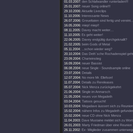
01.03.2007:
den Schlafwandler runterladen!!!
25.01.2007:
neuer Song online!!!
29.10.2006:
Aktuelle Liveclips
11.10.2006:
Interessante News
26.07.2006:
Greueltaten sind fertig und vereint..
16.05.2006:
miep! miep!!
08.11.2005:
Davey macht weiter....
11.10.2005:
Es geht weiter!
22.06.2005:
Davey endgültig durchgeknallt?
21.02.2005:
beim Gods of Metal
05.11.2004:
...schon wieder weg?
20.10.2004:
Das Deth´sche Rochadenspiel geht 
23.09.2004:
Charteinstieg
16.09.2004:
neuer Bassist
06.08.2004:
neue Single - Soundsample online
23.07.2004:
Details
12.07.2004:
No more Mr. Ellefson!
11.07.2004:
Details zu Rereleases
05.07.2004:
Nick Menza zurückgekehrt
21.06.2004:
Single im Anmarsch
21.05.2004:
neues von Megadeth
03.04.2004:
Tattoos gesucht!
10.03.2004:
Megadave äussert sich zu Reunion
15.02.2004:
nähere Infos zu Megadeth gefunde
15.02.2004:
neue CD ohne Nick Menza
11.04.2003:
Dave Mustaine meldet sich zu Wort
26.01.2003:
Marty Friedman über eine Reunion
26.11.2002:
Ex- Mitglieder zusammen unterweg