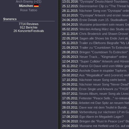
Arch Enemy (+21)
13.01.2016:
"Dystopia" Deutschland-Tourdates.
München
25.12.2015:
Bärenstarker Clip zu "The Threat Is
Rose Tattoo
28.11.2015:
Nächster Song von "Dystopia" onli
03.10.2015:
"Dystopia" Artwork und erster neue
Statistics
24.06.2015:
Erste Details zum 15. Studioalbum
7714 Reviews
06.04.2015:
Mustaine präsentiert sein neues Ge
912 Berichte
05.02.2015:
Werden Anfang März das Studio en
26 Konzerte/Festivals
28.11.2014:
Chris Broderick und Shawn Drover 
22.05.2014:
Sagen alle Shows bis Ende Juni ab.
05.11.2013:
Trailer zu Ellefsons Biografie "My Li
21.09.2013:
Trailer zu "Countdown To Extinction
28.08.2013:
Bringen "Countdown To Extinction" 
20.05.2013:
Neuer Track... "Kingmaker" online
12.04.2013:
"Super Collider" Artwork und Hörei
05.11.2012:
Patriot GI-Dave wird vom Militär gee
20.08.2012:
Asshole Dave in stupider Topform.
29.02.2012:
Aus "Megatallica" wird (vorerst) wohl
17.10.2011:
Nächster neuer Song steht bereit.
24.09.2011:
Nächster neuer Song "Never Dead" 
08.09.2011:
Erste Single und Artwork zu "TH1
09.07.2011:
Neues Album, neuer Song als Livecl
17.05.2011:
Fettester "Peace Sells..." re-release
09.05.2011:
Arbeitet mit Dan Spitz an neuem Ne
28.03.2011:
Dave war mit dem Teufel in Bunde..
18.11.2010:
Vorbereitung zur nächsten LP im 
17.08.2010:
Ego-Alarm im Megadeth Lager?
24.06.2010:
Bringen die "Rust In Peace Live" Bl
24.06.2010:
Mustaine mit Hetfield und Co. auf e