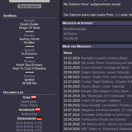
My Darkest Hour“ aufgenommen wurde.
Die Gitarren kann man (samt Preis ;-) ) unter 
SiteNews
Review
Megadeth im Internet
Death Dealer
Reign Of Steel
Bandhomepage
MySpace
Review
Facebook
Audrey Horne
Achilles
Mehr von Megadeth
Special
News
In Extremo
14.12.2023:
Klampfer Loureiro verlässt Band
Review
23.02.2023:
Mit Judas Priest Coversong am Sta
North Sea Echoes
10.02.2023:
Cover Künstler verklagt die Band
How To Cast A Shadow
03.09.2022:
Zeigen nächsten, neuen Videoclip
Review
12.08.2022:
Nettes "Sodier On!" samt Visualizer
Ignition
22.07.2022:
Cooles "Night Stalkers: Chapter II ft
All Will Die
23.06.2022:
Neues Album, cooler Videoclip
11.03.2019:
Bringen 350-seitiges Comic-Buch
Upcoming Live
26.01.2019:
Alle "Warheads On Foreheads" Deta
Graz
23.01.2018:
Feiern 35-jähriges Jubiläum
Wolfmother
Rose Tattoo
23.09.2016:
Dave kündigt "verrücktes" Projekt 
Innsbruck
18.07.2016:
Megatour mit Amon Amarth, ST und
Wolfmother
06.07.2016:
Trommler Chris Adler ist wohl raus
Dinkelsbühl
23.05.2016:
Temporärer Ersatz aus Europa
Arch Enemy (+21)
22.05.2016:
Nik Menza mit 51 Jahren verstorbe
Arch Enemy (+21)
26.04.2016:
360° Video zu "Poisonous Shadows
Arch Enemy (+21)