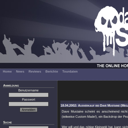
Home
News
Reviews
Berichte
Tourdaten
Anmeldung
Benutzername
Passwort
18.04.2002: Ausverkauf bei Dave Mustaine (Meg
Dave Mustaine scheint es anscheinend nicht 
(teilweise Custom Made!), ein Backdrop der Peace
Suche
Wer will und das nötige Kleingeld hat, kann sich