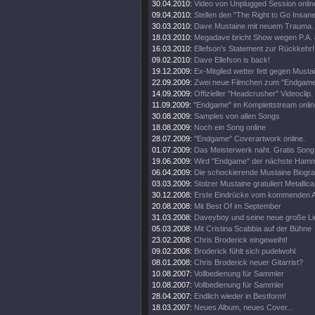
30.04.2010:
Video von Unplugged Session onlin
09.04.2010:
Stellen den "The Right to Go Insane"
30.03.2010:
Dave Mustaine mit neuem Trauma.
18.03.2010:
Megadave bricht Show wegen P.A. 
16.03.2010:
Ellefson's Statement zur Rückkehr!
09.02.2010:
Dave Ellefson is back!
19.12.2009:
Ex-Mitglied wetter fett gegen Musta
22.09.2009:
Zwei neue Filmchen zum "Endgame
14.09.2009:
Offizieller "Headcrusher" Videoclip.
11.09.2009:
"Endgame" im Komplettstream onlin
30.08.2009:
Samples von allen Songs
18.08.2009:
Noch ein Song online
28.07.2009:
"Endgame" Coverartwork online.
01.07.2009:
Das Meisterwerk naht. Gratis Song 
19.06.2009:
Wird "Endgame" der nächste Ham
06.04.2009:
Die schockierende Mustaine Biograf
03.03.2009:
Stolzer Mustaine gratuliert Metallica
30.12.2008:
Erste Eindrücke vom kommenden 
20.08.2008:
Mit Best Of im September
31.03.2008:
Daveyboy und seine neue große Lie
05.03.2008:
Mit Cristina Scabbia auf der Bühne
23.02.2008:
Chris Broderick eingeweiht!
09.02.2008:
Broderick fühlt sich pudelwohl
08.01.2008:
Chris Broderick neuer Gitarrist?
10.08.2007:
Vollbedienung für Sammler
10.08.2007:
Vollbedienung für Sammler
28.04.2007:
Endlich wieder in Bestform!
18.03.2007:
Neues Album, neues Cover...