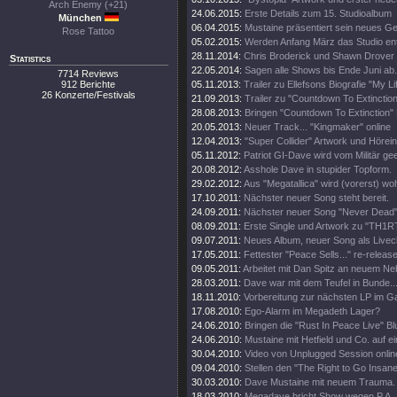
Arch Enemy (+21)
24.06.2015:
Erste Details zum 15. Studioalbum
München
06.04.2015:
Mustaine präsentiert sein neues Ge
Rose Tattoo
05.02.2015:
Werden Anfang März das Studio en
28.11.2014:
Chris Broderick und Shawn Drover 
Statistics
22.05.2014:
Sagen alle Shows bis Ende Juni ab.
7714 Reviews
912 Berichte
05.11.2013:
Trailer zu Ellefsons Biografie "My Li
26 Konzerte/Festivals
21.09.2013:
Trailer zu "Countdown To Extinction
28.08.2013:
Bringen "Countdown To Extinction" 
20.05.2013:
Neuer Track... "Kingmaker" online
12.04.2013:
"Super Collider" Artwork und Hörei
05.11.2012:
Patriot GI-Dave wird vom Militär gee
20.08.2012:
Asshole Dave in stupider Topform.
29.02.2012:
Aus "Megatallica" wird (vorerst) wohl
17.10.2011:
Nächster neuer Song steht bereit.
24.09.2011:
Nächster neuer Song "Never Dead" 
08.09.2011:
Erste Single und Artwork zu "TH1
09.07.2011:
Neues Album, neuer Song als Livecl
17.05.2011:
Fettester "Peace Sells..." re-release
09.05.2011:
Arbeitet mit Dan Spitz an neuem Ne
28.03.2011:
Dave war mit dem Teufel in Bunde..
18.11.2010:
Vorbereitung zur nächsten LP im 
17.08.2010:
Ego-Alarm im Megadeth Lager?
24.06.2010:
Bringen die "Rust In Peace Live" Bl
24.06.2010:
Mustaine mit Hetfield und Co. auf e
30.04.2010:
Video von Unplugged Session onlin
09.04.2010:
Stellen den "The Right to Go Insane"
30.03.2010:
Dave Mustaine mit neuem Trauma.
18.03.2010:
Megadave bricht Show wegen P.A. 