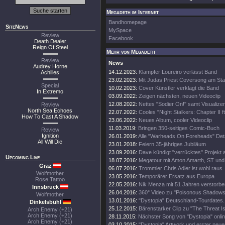
Megadeth im Internet
Bandhomepage
SiteNews
MySpace
Review
Facebook
Death Dealer
Reign Of Steel
Mehr von Megadeth
Review
News
Audrey Horne
14.12.2023:
Klampfer Loureiro verlässt Band
Achilles
23.02.2023:
Mit Judas Priest Coversong am Sta
Special
10.02.2023:
Cover Künstler verklagt die Band
In Extremo
03.09.2022:
Zeigen nächsten, neuen Videoclip
12.08.2022:
Nettes "Sodier On!" samt Visualizer
Review
North Sea Echoes
22.07.2022:
Cooles "Night Stalkers: Chapter II ft
How To Cast A Shadow
23.06.2022:
Neues Album, cooler Videoclip
11.03.2019:
Bringen 350-seitiges Comic-Buch
Review
Ignition
26.01.2019:
Alle "Warheads On Foreheads" Deta
All Will Die
23.01.2018:
Feiern 35-jähriges Jubiläum
23.09.2016:
Dave kündigt "verrücktes" Projekt 
Upcoming Live
18.07.2016:
Megatour mit Amon Amarth, ST und
Graz
06.07.2016:
Trommler Chris Adler ist wohl raus
Wolfmother
23.05.2016:
Temporärer Ersatz aus Europa
Rose Tattoo
22.05.2016:
Nik Menza mit 51 Jahren verstorbe
Innsbruck
26.04.2016:
360° Video zu "Poisonous Shadows
Wolfmother
13.01.2016:
"Dystopia" Deutschland-Tourdates.
Dinkelsbühl
25.12.2015:
Bärenstarker Clip zu "The Threat Is
Arch Enemy (+21)
Arch Enemy (+21)
28.11.2015:
Nächster Song von "Dystopia" onli
Arch Enemy (+21)
03.10.2015:
"Dystopia" Artwork und erster neue