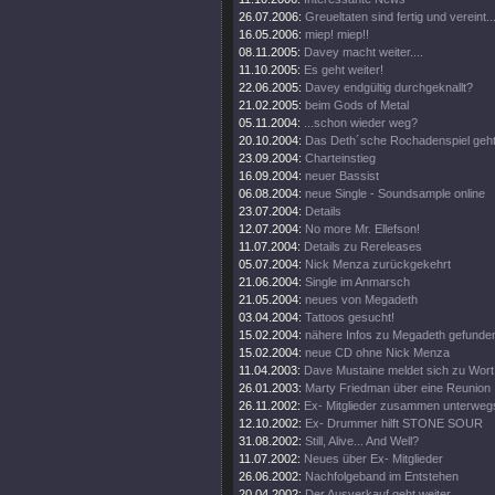
26.07.2006:
Greueltaten sind fertig und vereint..
16.05.2006:
miep! miep!!
08.11.2005:
Davey macht weiter....
11.10.2005:
Es geht weiter!
22.06.2005:
Davey endgültig durchgeknallt?
21.02.2005:
beim Gods of Metal
05.11.2004:
...schon wieder weg?
20.10.2004:
Das Deth´sche Rochadenspiel geht 
23.09.2004:
Charteinstieg
16.09.2004:
neuer Bassist
06.08.2004:
neue Single - Soundsample online
23.07.2004:
Details
12.07.2004:
No more Mr. Ellefson!
11.07.2004:
Details zu Rereleases
05.07.2004:
Nick Menza zurückgekehrt
21.06.2004:
Single im Anmarsch
21.05.2004:
neues von Megadeth
03.04.2004:
Tattoos gesucht!
15.02.2004:
nähere Infos zu Megadeth gefunde
15.02.2004:
neue CD ohne Nick Menza
11.04.2003:
Dave Mustaine meldet sich zu Wort
26.01.2003:
Marty Friedman über eine Reunion
26.11.2002:
Ex- Mitglieder zusammen unterweg
12.10.2002:
Ex- Drummer hilft STONE SOUR
31.08.2002:
Still, Alive... And Well?
11.07.2002:
Neues über Ex- Mitglieder
26.06.2002:
Nachfolgeband im Entstehen
20.04.2002:
Der Ausverkauf geht weiter