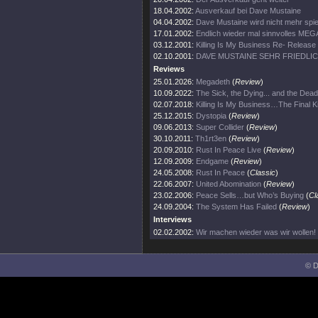
18.04.2002:
Ausverkauf bei Dave Mustaine
04.04.2002:
Dave Mustaine wird nicht mehr spie
17.01.2002:
Endlich wieder mal sinnvolles ME
03.12.2001:
Killing Is My Business Re- Release
02.10.2001:
DAVE MUSTAINE SEHR FRIEDLI
Reviews
25.01.2026:
Megadeth
(
Review
)
10.09.2022:
The Sick, the Dying... and the Dead
02.07.2018:
Killing Is My Business…The Final Ki
25.12.2015:
Dystopia
(
Review
)
09.06.2013:
Super Collider
(
Review
)
30.10.2011:
Th1rt3en
(
Review
)
20.09.2010:
Rust In Peace Live
(
Review
)
12.09.2009:
Endgame
(
Review
)
24.05.2008:
Rust In Peace
(
Classic
)
22.06.2007:
United Abomination
(
Review
)
23.02.2006:
Peace Sells…but Who’s Buying
(
Cl
24.09.2004:
The System Has Failed
(
Review
)
Interviews
02.02.2002:
Wir machen wieder was wir wollen!
© D