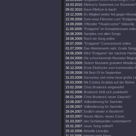
16.03.2010:
Ellefson's Statement zur Rückkehr!
09.02.2010:
Dave Ellefson is back!
19.12.2009:
Ex-Mitglied wetter fett gegen Musta
22.09.2009:
Zwei neue Filmchen zum "Endgame
14.09.2009:
Offizieller "Headcrusher" Videoclip.
11.09.2009:
"Endgame" im Komplettstream onlin
30.08.2009:
Samples von allen Songs
18.08.2009:
Noch ein Song online
28.07.2009:
"Endgame" Coverartwork online.
01.07.2009:
Das Meisterwerk naht. Gratis Song 
19.06.2009:
Wird "Endgame" der nächste Ham
06.04.2009:
Die schockierende Mustaine Biograf
03.03.2009:
Stolzer Mustaine gratuliert Metallica
30.12.2008:
Erste Eindrücke vom kommenden 
20.08.2008:
Mit Best Of im September
31.03.2008:
Daveyboy und seine neue große Lie
05.03.2008:
Mit Cristina Scabbia auf der Bühne
23.02.2008:
Chris Broderick eingeweiht!
09.02.2008:
Broderick fühlt sich pudelwohl
08.01.2008:
Chris Broderick neuer Gitarrist?
10.08.2007:
Vollbedienung für Sammler
10.08.2007:
Vollbedienung für Sammler
28.04.2007:
Endlich wieder in Bestform!
18.03.2007:
Neues Album, neues Cover...
01.03.2007:
den Schlafwandler runterladen!!!
25.01.2007:
neuer Song online!!!
29.10.2006:
Aktuelle Liveclips
11.10.2006:
Interessante News