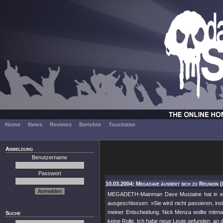
Home
News
Reviews
Berichte
Tourdaten
Anmeldung
Benutzername
Passwort
10.03.2004: Megadave äussert sich zu Reunion 
MEGADETH-Mainman Dave Mustaine hat in eine
ausgeschlossen: »Sie wird nicht passieren, i
meiner Entscheidung. Nick Menza wollte mitma
Suche
keine Rolle. Ich habe neue Leute gefunden, an d