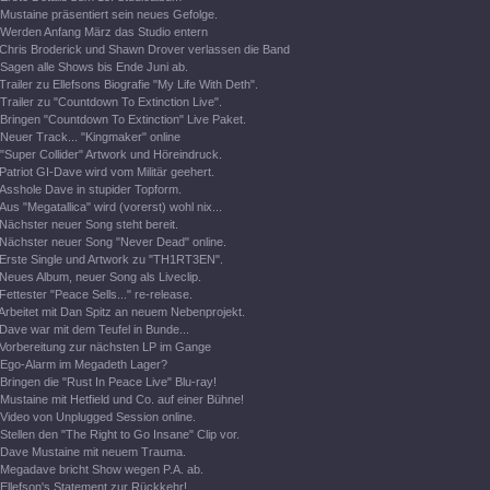
Mustaine präsentiert sein neues Gefolge.
Werden Anfang März das Studio entern
Chris Broderick und Shawn Drover verlassen die Band
Sagen alle Shows bis Ende Juni ab.
Trailer zu Ellefsons Biografie "My Life With Deth".
Trailer zu "Countdown To Extinction Live".
Bringen "Countdown To Extinction" Live Paket.
Neuer Track... "Kingmaker" online
"Super Collider" Artwork und Höreindruck.
Patriot GI-Dave wird vom Militär geehert.
Asshole Dave in stupider Topform.
Aus "Megatallica" wird (vorerst) wohl nix...
Nächster neuer Song steht bereit.
Nächster neuer Song "Never Dead" online.
Erste Single und Artwork zu "TH1RT3EN".
Neues Album, neuer Song als Liveclip.
Fettester "Peace Sells..." re-release.
Arbeitet mit Dan Spitz an neuem Nebenprojekt.
Dave war mit dem Teufel in Bunde...
Vorbereitung zur nächsten LP im Gange
Ego-Alarm im Megadeth Lager?
Bringen die "Rust In Peace Live" Blu-ray!
Mustaine mit Hetfield und Co. auf einer Bühne!
Video von Unplugged Session online.
Stellen den "The Right to Go Insane" Clip vor.
Dave Mustaine mit neuem Trauma.
Megadave bricht Show wegen P.A. ab.
Ellefson's Statement zur Rückkehr!