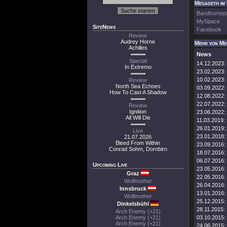
Megadeth im 
Bandhomep
MySpace
SiteNews
Facebook
Review
Audrey Horne
Mehr von Me
Achilles
News
Special
14.12.2023:
In Extremo
23.02.2023:
10.02.2023:
Review
North Sea Echoes
03.09.2022:
How To Cast A Shadow
12.08.2022:
22.07.2022:
Review
Ignition
23.06.2022:
All Will Die
11.03.2019:
26.01.2019:
Live
23.01.2018:
21.07.2026
Bleed From Within
23.09.2016:
Conrad Sohm, Dornbirn
18.07.2016:
06.07.2016:
Upcoming Live
23.05.2016:
Graz
22.05.2016:
Wolfmother
26.04.2016:
Innsbruck
13.01.2016:
Wolfmother
25.12.2015:
Dinkelsbühl
28.11.2015:
Arch Enemy (+21)
Arch Enemy (+21)
03.10.2015:
Arch Enemy (+21)
24.06.2015: