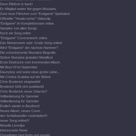
Dave Ellefson is back!
Ex-Mitglied wetter fett gegen Mustaine.
Zwei neue Filmchen zum "Endgame" Spektakel.
Offizieller "Headcrusher" Videoclip.
"Endgame" im Komplettstream online.
Samples von allen Songs
Noch ein Song online
"Endgame" Coverartwork online.
Das Meisterwerk naht. Gratis Song online!
Wird "Endgame" der nächste Hammer?
Die schockierende Mustaine Biografie.
Stolzer Mustaine gratuliert Metallica!
Erste Eindrücke vom kommenden Album.
Mit Best Of im September
Daveyboy und seine neue große Liebe...
Mit Cristina Scabbia auf der Bühne
Chris Broderick eingeweiht!
Broderick fühlt sich pudelwohl
Chris Broderick neuer Gitarrist?
Vollbedienung für Sammler
Vollbedienung für Sammler
Endlich wieder in Bestform!
Neues Album, neues Cover...
den Schlafwandler runterladen!!!
neuer Song online!!!
Aktuelle Liveclips
Interessante News
Greueltaten sind fertig und vereint...