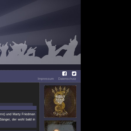
Impressum
Datenschutz
arre) und Marty Friedman
änger, der wohl bald in