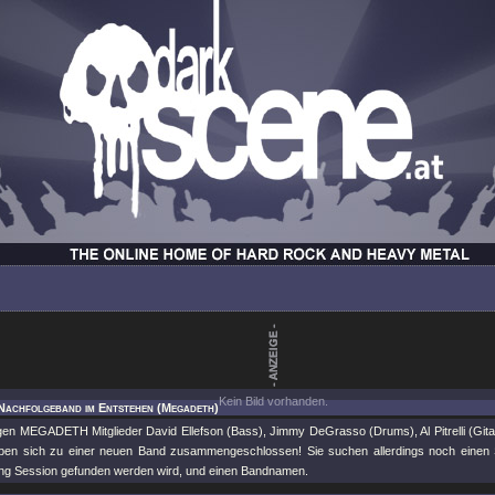
Kein Bild vorhanden.
 Nachfolgeband im Entstehen (Megadeth)
gen MEGADETH Mitglieder David Ellefson (Bass), Jimmy DeGrasso (Drums), Al Pitrelli (Git
aben sich zu einer neuen Band zusammengeschlossen! Sie suchen allerdings noch einen S
ning Session gefunden werden wird, und einen Bandnamen.