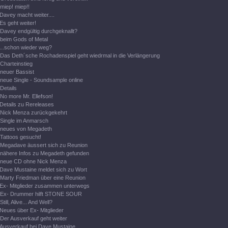
miep! miep!!
Davey macht weiter....
Es geht weiter!
Davey endgültig durchgeknallt?
beim Gods of Metal
...schon wieder weg?
Das Deth´sche Rochadenspiel geht wiedrmal in die Verlängerung
Charteinstieg
neuer Bassist
neue Single - Soundsample online
Details
No more Mr. Ellefson!
Details zu Rereleases
Nick Menza zurückgekehrt
Single im Anmarsch
neues von Megadeth
Tattoos gesucht!
Megadave äussert sich zu Reunion
nähere Infos zu Megadeth gefunden
neue CD ohne Nick Menza
Dave Mustaine meldet sich zu Wort
Marty Friedman über eine Reunion
Ex- Mitglieder zusammen unterwegs
Ex- Drummer hilft STONE SOUR
Still, Alive... And Well?
Neues über Ex- Mitglieder
Der Ausverkauf geht weiter
Ausverkauf bei Dave Mustaine