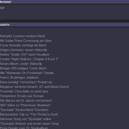
Internet
age
gadeth
Klampfer Loureiro verlässt Band
Mit Judas Priest Coversong am Start
Cover Künstler verklagt die Band
Zeigen nächsten, neuen Videoclip
Nettes "Sodier On!" samt Visualizer
Cooles "Night Stalkers: Chapter II ft Ice T"
Neues Album, cooler Videoclip
Bringen 350-seitiges Comic-Buch
Alle "Warheads On Foreheads" Details
Feiern 35-jähriges Jubiläum
Dave kündigt "verrücktes" Projekt an.
Megatour mit Amon Amarth, ST und Metal Church.
Trommler Chris Adler ist wohl raus
Temporärer Ersatz aus Europa
Nik Menza mit 51 Jahren verstorben!
360° Video zu "Poisonous Shadows".
"Dystopia" Deutschland-Tourdates.
Bärenstarker Clip zu "The Threat Is Real".
Nächster Song von "Dystopia" online
"Dystopia" Artwork und erster neuer Song.
Erste Details zum 15. Studioalbum