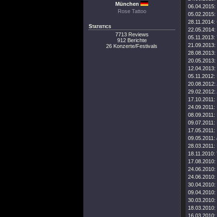
München
06.04.2015:
Rose Tattoo
05.02.2015:
28.11.2014:
Statistics
22.05.2014:
7713 Reviews
05.11.2013:
912 Berichte
21.09.2013:
26 Konzerte/Festivals
28.08.2013:
20.05.2013:
12.04.2013:
05.11.2012:
20.08.2012:
29.02.2012:
17.10.2011:
24.09.2011:
08.09.2011:
09.07.2011:
17.05.2011:
09.05.2011:
28.03.2011:
18.11.2010:
17.08.2010:
24.06.2010:
24.06.2010:
30.04.2010:
09.04.2010:
30.03.2010:
18.03.2010:
16.03.2010: