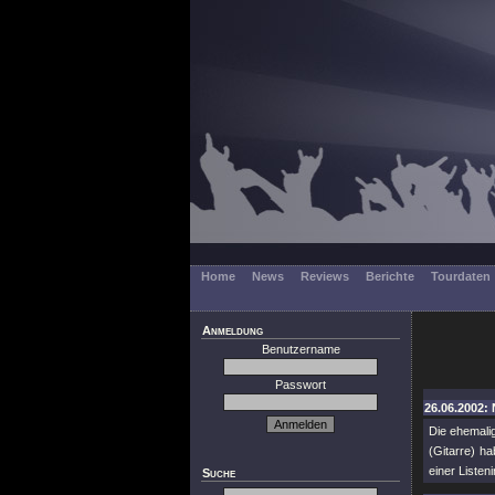
Home
News
Reviews
Berichte
Tourdaten
Anmeldung
Benutzername
Passwort
26.06.2002:
Die ehemali
(Gitarre) h
einer Liste
Suche