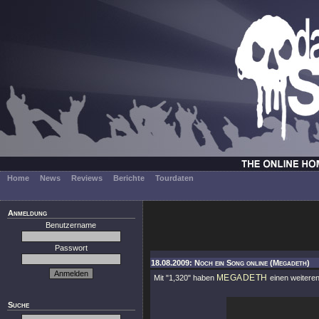
Home
News
Reviews
Berichte
Tourdaten
Anmeldung
Benutzername
Passwort
18.08.2009: Noch ein Song online (Megadeth)
MEGADETH
Mit
"1,320"
haben
einen weiter
Suche