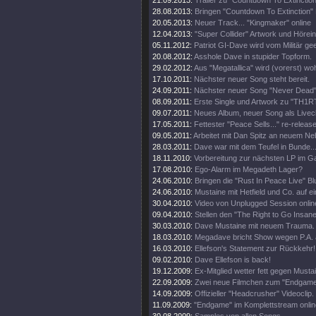
21.09.2013:
Trailer zu "Countdown To Extinction
28.08.2013:
Bringen "Countdown To Extinction" 
20.05.2013:
Neuer Track... "Kingmaker" online
12.04.2013:
"Super Collider" Artwork und Hörei
05.11.2012:
Patriot GI-Dave wird vom Militär gee
20.08.2012:
Asshole Dave in stupider Topform.
29.02.2012:
Aus "Megatallica" wird (vorerst) wohl
17.10.2011:
Nächster neuer Song steht bereit.
24.09.2011:
Nächster neuer Song "Never Dead" 
08.09.2011:
Erste Single und Artwork zu "TH1
09.07.2011:
Neues Album, neuer Song als Livecl
17.05.2011:
Fettester "Peace Sells..." re-release
09.05.2011:
Arbeitet mit Dan Spitz an neuem Ne
28.03.2011:
Dave war mit dem Teufel in Bunde..
18.11.2010:
Vorbereitung zur nächsten LP im 
17.08.2010:
Ego-Alarm im Megadeth Lager?
24.06.2010:
Bringen die "Rust In Peace Live" Bl
24.06.2010:
Mustaine mit Hetfield und Co. auf e
30.04.2010:
Video von Unplugged Session onlin
09.04.2010:
Stellen den "The Right to Go Insane"
30.03.2010:
Dave Mustaine mit neuem Trauma.
18.03.2010:
Megadave bricht Show wegen P.A. 
16.03.2010:
Ellefson's Statement zur Rückkehr!
09.02.2010:
Dave Ellefson is back!
19.12.2009:
Ex-Mitglied wetter fett gegen Musta
22.09.2009:
Zwei neue Filmchen zum "Endgame
14.09.2009:
Offizieller "Headcrusher" Videoclip.
11.09.2009:
"Endgame" im Komplettstream onlin