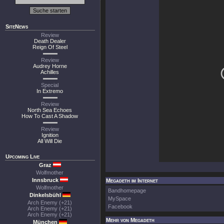
SiteNews
Review
Death Dealer
Reign Of Steel
Review
Audrey Horne
Achilles
Special
In Extremo
Review
North Sea Echoes
How To Cast A Shadow
Review
Ignition
All Will Die
Upcoming Live
Graz
Wolfmother
Innsbruck
Megadeth im Internet
Wolfmother
Bandhomepage
Dinkelsbühl
MySpace
Arch Enemy (+21)
Facebook
Arch Enemy (+21)
Arch Enemy (+21)
Mehr von Megadeth
München