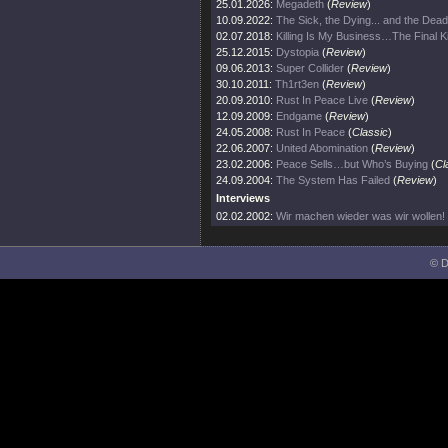
25.01.2026:
Megadeth
(
Review
)
10.09.2022:
The Sick, the Dying... and the Dead
02.07.2018:
Killing Is My Business…The Final Ki
25.12.2015:
Dystopia
(
Review
)
09.06.2013:
Super Collider
(
Review
)
30.10.2011:
Th1rt3en
(
Review
)
20.09.2010:
Rust In Peace Live
(
Review
)
12.09.2009:
Endgame
(
Review
)
24.05.2008:
Rust In Peace
(
Classic
)
22.06.2007:
United Abomination
(
Review
)
23.02.2006:
Peace Sells…but Who’s Buying
(
Cl
24.09.2004:
The System Has Failed
(
Review
)
Interviews
02.02.2002:
Wir machen wieder was wir wollen!
© D