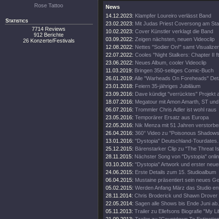
Rose Tattoo
News
14.12.2023:
Klampfer Loureiro verlässt Band
Statistics
23.02.2023:
Mit Judas Priest Coversong am Sta
7714 Reviews
10.02.2023:
Cover Künstler verklagt die Band
912 Berichte
03.09.2022:
Zeigen nächsten, neuen Videoclip
26 Konzerte/Festivals
12.08.2022:
Nettes "Sodier On!" samt Visualizer
22.07.2022:
Cooles "Night Stalkers: Chapter II ft
23.06.2022:
Neues Album, cooler Videoclip
11.03.2019:
Bringen 350-seitiges Comic-Buch
26.01.2019:
Alle "Warheads On Foreheads" Deta
23.01.2018:
Feiern 35-jähriges Jubiläum
23.09.2016:
Dave kündigt "verrücktes" Projekt 
18.07.2016:
Megatour mit Amon Amarth, ST und
06.07.2016:
Trommler Chris Adler ist wohl raus
23.05.2016:
Temporärer Ersatz aus Europa
22.05.2016:
Nik Menza mit 51 Jahren verstorbe
26.04.2016:
360° Video zu "Poisonous Shadows
13.01.2016:
"Dystopia" Deutschland-Tourdates.
25.12.2015:
Bärenstarker Clip zu "The Threat Is
28.11.2015:
Nächster Song von "Dystopia" onli
03.10.2015:
"Dystopia" Artwork und erster neue
24.06.2015:
Erste Details zum 15. Studioalbum
06.04.2015:
Mustaine präsentiert sein neues Ge
05.02.2015:
Werden Anfang März das Studio en
28.11.2014:
Chris Broderick und Shawn Drover 
22.05.2014:
Sagen alle Shows bis Ende Juni ab.
05.11.2013:
Trailer zu Ellefsons Biografie "My Li