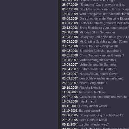
30.08.2009:
Samples von allen Songs
28.07.2009:
"Endgame" Coverartwork online.
01.07.2009:
Das Meisterwerk naht. Gratis Song 
19.06.2009:
Wird "Endgame" der nächste Ham
06.04.2009:
Die schockierende Mustaine Biograf
03.03.2009:
Stolzer Mustaine gratuliert Metallica
30.12.2008:
Erste Eindrücke vom kommenden 
20.08.2008:
Mit Best Of im September
31.03.2008:
Daveyboy und seine neue große Lie
05.03.2008:
Mit Cristina Scabbia auf der Bühne
23.02.2008:
Chris Broderick eingeweiht!
09.02.2008:
Broderick fühlt sich pudelwohl
08.01.2008:
Chris Broderick neuer Gitarrist?
10.08.2007:
Vollbedienung für Sammler
10.08.2007:
Vollbedienung für Sammler
28.04.2007:
Endlich wieder in Bestform!
18.03.2007:
Neues Album, neues Cover...
01.03.2007:
den Schlafwandler runterladen!!!
25.01.2007:
neuer Song online!!!
29.10.2006:
Aktuelle Liveclips
11.10.2006:
Interessante News
26.07.2006:
Greueltaten sind fertig und vereint..
16.05.2006:
miep! miep!!
08.11.2005:
Davey macht weiter....
11.10.2005:
Es geht weiter!
22.06.2005:
Davey endgültig durchgeknallt?
21.02.2005:
beim Gods of Metal
05.11.2004:
...schon wieder weg?