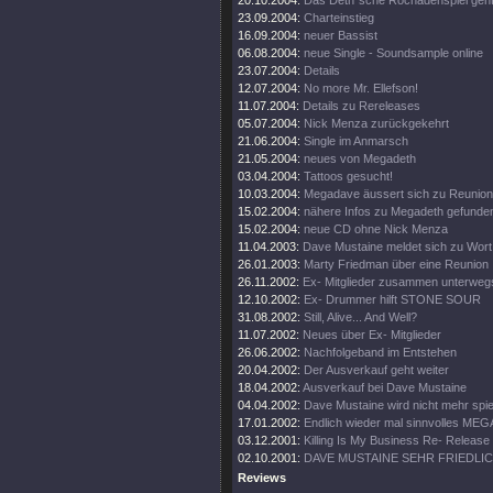
20.10.2004:
Das Deth´sche Rochadenspiel geht 
23.09.2004:
Charteinstieg
16.09.2004:
neuer Bassist
06.08.2004:
neue Single - Soundsample online
23.07.2004:
Details
12.07.2004:
No more Mr. Ellefson!
11.07.2004:
Details zu Rereleases
05.07.2004:
Nick Menza zurückgekehrt
21.06.2004:
Single im Anmarsch
21.05.2004:
neues von Megadeth
03.04.2004:
Tattoos gesucht!
10.03.2004:
Megadave äussert sich zu Reunion
15.02.2004:
nähere Infos zu Megadeth gefunde
15.02.2004:
neue CD ohne Nick Menza
11.04.2003:
Dave Mustaine meldet sich zu Wort
26.01.2003:
Marty Friedman über eine Reunion
26.11.2002:
Ex- Mitglieder zusammen unterweg
12.10.2002:
Ex- Drummer hilft STONE SOUR
31.08.2002:
Still, Alive... And Well?
11.07.2002:
Neues über Ex- Mitglieder
26.06.2002:
Nachfolgeband im Entstehen
20.04.2002:
Der Ausverkauf geht weiter
18.04.2002:
Ausverkauf bei Dave Mustaine
04.04.2002:
Dave Mustaine wird nicht mehr spie
17.01.2002:
Endlich wieder mal sinnvolles ME
03.12.2001:
Killing Is My Business Re- Release
02.10.2001:
DAVE MUSTAINE SEHR FRIEDLI
Reviews