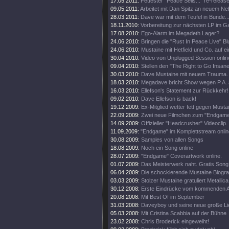
17.05.2011:
Fettester "Peace Sells..." re-release
09.05.2011:
Arbeitet mit Dan Spitz an neuem Ne
28.03.2011:
Dave war mit dem Teufel in Bunde..
18.11.2010:
Vorbereitung zur nächsten LP im 
17.08.2010:
Ego-Alarm im Megadeth Lager?
24.06.2010:
Bringen die "Rust In Peace Live" Bl
24.06.2010:
Mustaine mit Hetfield und Co. auf e
30.04.2010:
Video von Unplugged Session onlin
09.04.2010:
Stellen den "The Right to Go Insane"
30.03.2010:
Dave Mustaine mit neuem Trauma.
18.03.2010:
Megadave bricht Show wegen P.A. 
16.03.2010:
Ellefson's Statement zur Rückkehr!
09.02.2010:
Dave Ellefson is back!
19.12.2009:
Ex-Mitglied wetter fett gegen Musta
22.09.2009:
Zwei neue Filmchen zum "Endgame
14.09.2009:
Offizieller "Headcrusher" Videoclip.
11.09.2009:
"Endgame" im Komplettstream onlin
30.08.2009:
Samples von allen Songs
18.08.2009:
Noch ein Song online
28.07.2009:
"Endgame" Coverartwork online.
01.07.2009:
Das Meisterwerk naht. Gratis Song 
06.04.2009:
Die schockierende Mustaine Biograf
03.03.2009:
Stolzer Mustaine gratuliert Metallica
30.12.2008:
Erste Eindrücke vom kommenden 
20.08.2008:
Mit Best Of im September
31.03.2008:
Daveyboy und seine neue große Lie
05.03.2008:
Mit Cristina Scabbia auf der Bühne
23.02.2008:
Chris Broderick eingeweiht!