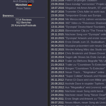
23.01.2018:
Feiern 35-jähriges Jubiläum
Arch Enemy (+21)
23.09.2016:
Dave kündigt "verrücktes" Projekt 
München
18.07.2016:
Megatour mit Amon Amarth, ST und
Rose Tattoo
06.07.2016:
Trommler Chris Adler ist wohl raus
23.05.2016:
Temporärer Ersatz aus Europa
Statistics
22.05.2016:
Nik Menza mit 51 Jahren verstorbe
7714 Reviews
912 Berichte
26.04.2016:
360° Video zu "Poisonous Shadows
26 Konzerte/Festivals
13.01.2016:
"Dystopia" Deutschland-Tourdates.
25.12.2015:
Bärenstarker Clip zu "The Threat Is
28.11.2015:
Nächster Song von "Dystopia" onli
03.10.2015:
"Dystopia" Artwork und erster neue
24.06.2015:
Erste Details zum 15. Studioalbum
06.04.2015:
Mustaine präsentiert sein neues Ge
05.02.2015:
Werden Anfang März das Studio en
28.11.2014:
Chris Broderick und Shawn Drover 
22.05.2014:
Sagen alle Shows bis Ende Juni ab.
05.11.2013:
Trailer zu Ellefsons Biografie "My Li
21.09.2013:
Trailer zu "Countdown To Extinction
28.08.2013:
Bringen "Countdown To Extinction" 
20.05.2013:
Neuer Track... "Kingmaker" online
12.04.2013:
"Super Collider" Artwork und Hörei
05.11.2012:
Patriot GI-Dave wird vom Militär gee
20.08.2012:
Asshole Dave in stupider Topform.
29.02.2012:
Aus "Megatallica" wird (vorerst) wohl
17.10.2011:
Nächster neuer Song steht bereit.
24.09.2011:
Nächster neuer Song "Never Dead" 
08.09.2011:
Erste Single und Artwork zu "TH1
09.07.2011:
Neues Album, neuer Song als Livecl