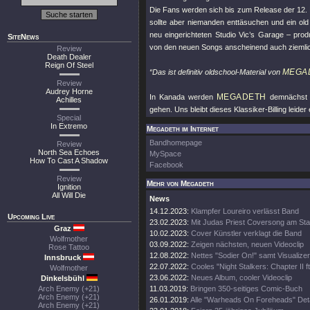
Die Fans werden sich bis zum Release der 12.
sollte aber niemanden enttäsuchen und ein 
neu eingerichteten Studio Vic’s Garage – prod
SiteNews
von den neuen Songs anscheinend auch ziemlich
Review
Death Dealer
Reign Of Steel
MEGA
“Das ist definitiv oldschool-Material von
Review
Audrey Horne
MEGADETH
In Kanada werden
demnächst 
Achilles
gehen. Uns bleibt dieses Klassiker-Billing leider
Special
In Extremo
Megadeth im Internet
Bandhomepage
Review
North Sea Echoes
MySpace
How To Cast A Shadow
Facebook
Review
Mehr von Megadeth
Ignition
All Will Die
News
14.12.2023:
Klampfer Loureiro verlässt Band
Upcoming Live
23.02.2023:
Mit Judas Priest Coversong am Sta
Graz
10.02.2023:
Cover Künstler verklagt die Band
Wolfmother
03.09.2022:
Zeigen nächsten, neuen Videoclip
Rose Tattoo
12.08.2022:
Nettes "Sodier On!" samt Visualizer
Innsbruck
22.07.2022:
Cooles "Night Stalkers: Chapter II ft
Wolfmother
23.06.2022:
Neues Album, cooler Videoclip
Dinkelsbühl
Arch Enemy (+21)
11.03.2019:
Bringen 350-seitiges Comic-Buch
Arch Enemy (+21)
26.01.2019:
Alle "Warheads On Foreheads" Deta
Arch Enemy (+21)