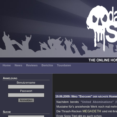
Home
News
Reviews
Berichte
Tourdaten
Anmeldung
Benutzername
Passwort
19.06.2009: Wird "Endgame" der nächste Hamm
Nachdem bereits
"United Abominations"
(
Mustaine für’s anstehende Werk noch mal mehr
MEGADETH
Die Thrash-Recken
sind mit ih
Suche
Erste Song-Titel gibt es auch schon.