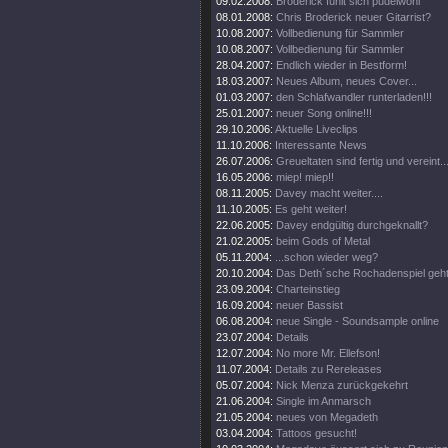
09.02.2008:
Broderick fühlt sich pudelwohl
08.01.2008:
Chris Broderick neuer Gitarrist?
10.08.2007:
Vollbedienung für Sammler
10.08.2007:
Vollbedienung für Sammler
28.04.2007:
Endlich wieder in Bestform!
18.03.2007:
Neues Album, neues Cover...
01.03.2007:
den Schlafwandler runterladen!!!
25.01.2007:
neuer Song online!!!
29.10.2006:
Aktuelle Liveclips
11.10.2006:
Interessante News
26.07.2006:
Greueltaten sind fertig und vereint..
16.05.2006:
miep! miep!!
08.11.2005:
Davey macht weiter....
11.10.2005:
Es geht weiter!
22.06.2005:
Davey endgültig durchgeknallt?
21.02.2005:
beim Gods of Metal
05.11.2004:
...schon wieder weg?
20.10.2004:
Das Deth´sche Rochadenspiel geht 
23.09.2004:
Charteinstieg
16.09.2004:
neuer Bassist
06.08.2004:
neue Single - Soundsample online
23.07.2004:
Details
12.07.2004:
No more Mr. Ellefson!
11.07.2004:
Details zu Rereleases
05.07.2004:
Nick Menza zurückgekehrt
21.06.2004:
Single im Anmarsch
21.05.2004:
neues von Megadeth
03.04.2004:
Tattoos gesucht!