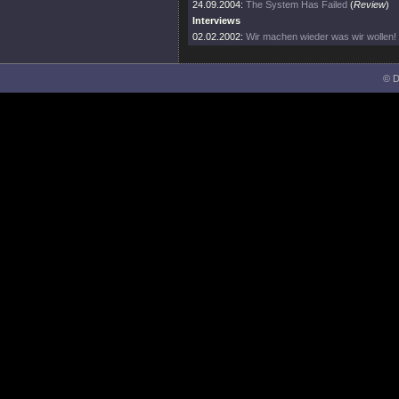
24.09.2004:
The System Has Failed
(
Review
)
Interviews
02.02.2002:
Wir machen wieder was wir wollen!
© D