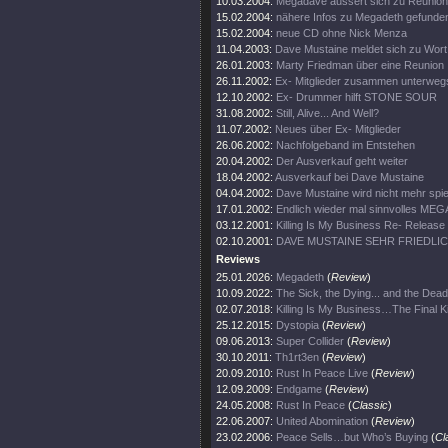
10.03.2004:
Megadave äussert sich zu Reunion
15.02.2004:
nähere Infos zu Megadeth gefunde
15.02.2004:
neue CD ohne Nick Menza
11.04.2003:
Dave Mustaine meldet sich zu Wort
26.01.2003:
Marty Friedman über eine Reunion
26.11.2002:
Ex- Mitglieder zusammen unterweg
12.10.2002:
Ex- Drummer hilft STONE SOUR
31.08.2002:
Still, Alive... And Well?
11.07.2002:
Neues über Ex- Mitglieder
26.06.2002:
Nachfolgeband im Entstehen
20.04.2002:
Der Ausverkauf geht weiter
18.04.2002:
Ausverkauf bei Dave Mustaine
04.04.2002:
Dave Mustaine wird nicht mehr spie
17.01.2002:
Endlich wieder mal sinnvolles ME
03.12.2001:
Killing Is My Business Re- Release
02.10.2001:
DAVE MUSTAINE SEHR FRIEDLI
Reviews
25.01.2026:
Megadeth
(
Review
)
10.09.2022:
The Sick, the Dying... and the Dead
02.07.2018:
Killing Is My Business…The Final Ki
25.12.2015:
Dystopia
(
Review
)
09.06.2013:
Super Collider
(
Review
)
30.10.2011:
Th1rt3en
(
Review
)
20.09.2010:
Rust In Peace Live
(
Review
)
12.09.2009:
Endgame
(
Review
)
24.05.2008:
Rust In Peace
(
Classic
)
22.06.2007:
United Abomination
(
Review
)
23.02.2006:
Peace Sells…but Who’s Buying
(
Cl