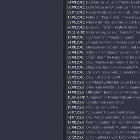
24.09.2011:
Nächster neuer Song "Never Dead" 
08.09.2011:
Erste Single und Artwork zu "TH1
09.07.2011:
Neues Album, neuer Song als Livecl
17.05.2011:
Fettester "Peace Sells..." re-release
09.05.2011:
Arbeitet mit Dan Spitz an neuem Ne
28.03.2011:
Dave war mit dem Teufel in Bunde..
18.11.2010:
Vorbereitung zur nächsten LP im 
17.08.2010:
Ego-Alarm im Megadeth Lager?
24.06.2010:
Bringen die "Rust In Peace Live" Bl
24.06.2010:
Mustaine mit Hetfield und Co. auf e
30.04.2010:
Video von Unplugged Session onlin
09.04.2010:
Stellen den "The Right to Go Insane"
30.03.2010:
Dave Mustaine mit neuem Trauma.
18.03.2010:
Megadave bricht Show wegen P.A. 
16.03.2010:
Ellefson's Statement zur Rückkehr!
09.02.2010:
Dave Ellefson is back!
19.12.2009:
Ex-Mitglied wetter fett gegen Musta
22.09.2009:
Zwei neue Filmchen zum "Endgame
14.09.2009:
Offizieller "Headcrusher" Videoclip.
11.09.2009:
"Endgame" im Komplettstream onlin
30.08.2009:
Samples von allen Songs
18.08.2009:
Noch ein Song online
28.07.2009:
"Endgame" Coverartwork online.
01.07.2009:
Das Meisterwerk naht. Gratis Song 
19.06.2009:
Wird "Endgame" der nächste Ham
06.04.2009:
Die schockierende Mustaine Biograf
03.03.2009:
Stolzer Mustaine gratuliert Metallica
30.12.2008:
Erste Eindrücke vom kommenden 