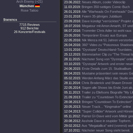
Arch Enemy (+21)
23.06.2022:
Neues Album, cooler Videoclip
München
11.03.2019:
Bringen 350-seitiges Comic-Buch
Rose Tattoo
26.01.2019:
Alle "Warheads On Foreheads" Deta
23.01.2018:
Feiern 35-jähriges Jubiläum
Statistics
23.09.2016:
Dave kündigt "verrücktes" Projekt 
7715 Reviews
18.07.2016:
Megatour mit Amon Amarth, ST und
912 Berichte
06.07.2016:
Trommler Chris Adler ist wohl raus
26 Konzerte/Festivals
23.05.2016:
Temporärer Ersatz aus Europa
22.05.2016:
Nik Menza mit 51 Jahren verstorbe
26.04.2016:
360° Video zu "Poisonous Shadows
13.01.2016:
"Dystopia" Deutschland-Tourdates.
25.12.2015:
Bärenstarker Clip zu "The Threat Is
28.11.2015:
Nächster Song von "Dystopia" onli
03.10.2015:
"Dystopia" Artwork und erster neue
24.06.2015:
Erste Details zum 15. Studioalbum
06.04.2015:
Mustaine präsentiert sein neues Ge
05.02.2015:
Werden Anfang März das Studio en
28.11.2014:
Chris Broderick und Shawn Drover 
22.05.2014:
Sagen alle Shows bis Ende Juni ab.
05.11.2013:
Trailer zu Ellefsons Biografie "My Li
21.09.2013:
Trailer zu "Countdown To Extinction
28.08.2013:
Bringen "Countdown To Extinction" 
20.05.2013:
Neuer Track... "Kingmaker" online
12.04.2013:
"Super Collider" Artwork und Hörei
05.11.2012:
Patriot GI-Dave wird vom Militär gee
20.08.2012:
Asshole Dave in stupider Topform.
29.02.2012:
Aus "Megatallica" wird (vorerst) wohl
17.10.2011:
Nächster neuer Song steht bereit.