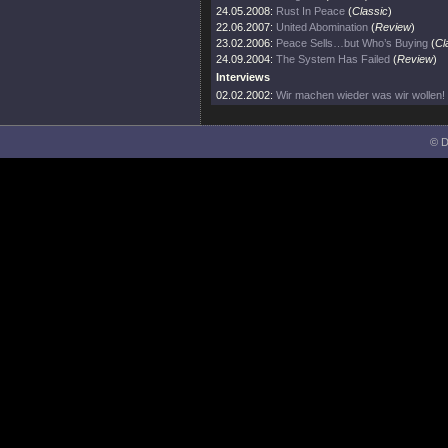
24.05.2008:
Rust In Peace
(
Classic
)
22.06.2007:
United Abomination
(
Review
)
23.02.2006:
Peace Sells…but Who’s Buying
(
Cl
24.09.2004:
The System Has Failed
(
Review
)
Interviews
02.02.2002:
Wir machen wieder was wir wollen!
© D