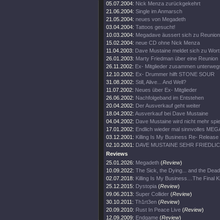
05.07.2004:
Nick Menza zurückgekehrt
21.06.2004:
Single im Anmarsch
21.05.2004:
neues von Megadeth
03.04.2004:
Tattoos gesucht!
10.03.2004:
Megadave äussert sich zu Reunion
15.02.2004:
neue CD ohne Nick Menza
11.04.2003:
Dave Mustaine meldet sich zu Wort
26.01.2003:
Marty Friedman über eine Reunion
26.11.2002:
Ex- Mitglieder zusammen unterweg
12.10.2002:
Ex- Drummer hilft STONE SOUR
31.08.2002:
Still, Alive... And Well?
11.07.2002:
Neues über Ex- Mitglieder
26.06.2002:
Nachfolgeband im Entstehen
20.04.2002:
Der Ausverkauf geht weiter
18.04.2002:
Ausverkauf bei Dave Mustaine
04.04.2002:
Dave Mustaine wird nicht mehr spie
17.01.2002:
Endlich wieder mal sinnvolles ME
03.12.2001:
Killing Is My Business Re- Release
02.10.2001:
DAVE MUSTAINE SEHR FRIEDLI
Reviews
25.01.2026:
Megadeth
(
Review
)
10.09.2022:
The Sick, the Dying... and the Dead
02.07.2018:
Killing Is My Business…The Final Ki
25.12.2015:
Dystopia
(
Review
)
09.06.2013:
Super Collider
(
Review
)
30.10.2011:
Th1rt3en
(
Review
)
20.09.2010:
Rust In Peace Live
(
Review
)
12.09.2009:
Endgame
(
Review
)