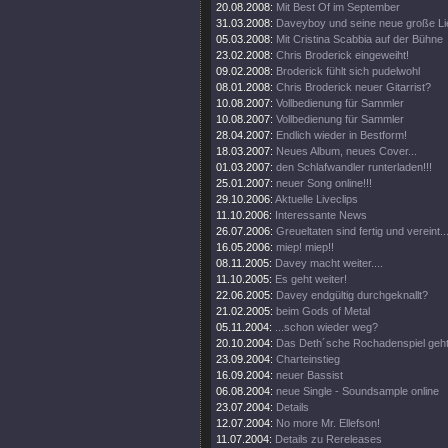
20.08.2008:
Mit Best Of im September
31.03.2008:
Daveyboy und seine neue große Lie
05.03.2008:
Mit Cristina Scabbia auf der Bühne
23.02.2008:
Chris Broderick eingeweiht!
09.02.2008:
Broderick fühlt sich pudelwohl
08.01.2008:
Chris Broderick neuer Gitarrist?
10.08.2007:
Vollbedienung für Sammler
10.08.2007:
Vollbedienung für Sammler
28.04.2007:
Endlich wieder in Bestform!
18.03.2007:
Neues Album, neues Cover...
01.03.2007:
den Schlafwandler runterladen!!!
25.01.2007:
neuer Song online!!!
29.10.2006:
Aktuelle Liveclips
11.10.2006:
Interessante News
26.07.2006:
Greueltaten sind fertig und vereint..
16.05.2006:
miep! miep!!
08.11.2005:
Davey macht weiter....
11.10.2005:
Es geht weiter!
22.06.2005:
Davey endgültig durchgeknallt?
21.02.2005:
beim Gods of Metal
05.11.2004:
...schon wieder weg?
20.10.2004:
Das Deth´sche Rochadenspiel geht 
23.09.2004:
Charteinstieg
16.09.2004:
neuer Bassist
06.08.2004:
neue Single - Soundsample online
23.07.2004:
Details
12.07.2004:
No more Mr. Ellefson!
11.07.2004:
Details zu Rereleases