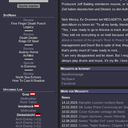
Produzent Jeff Balding orientieren musste, er 
Zeit haben dazwischen und Distanz zu den Aufn
SiteNews
Nick Menza, Ex-Drummer bei MEGADETH, äußerte 
Review
Five Finger Death Punch
dem Album zu hören ist: "To all my family, friend
Legacy
"Yes, I was ready to go to Arizona to track dr
Review
They told me everything is on hold because o
Death Dealer
about a reunion of the group's 'Rust In Peace' l
Reign Of Steel
management and Dave! But in spite of that, they s
Review
that's pretty much it! I was ready to rock…
Audrey Horne
Achilles
"I am very disappointed and let down. But I resp
always play drums and music. It's my life. I love i
Special
In Extremo
Megadeth im Internet
Review
Bandhomepage
North Sea Echoes
MySpace
How To Cast A Shadow
Facebook
Upcoming Live
Mehr von Megadeth
Graz
News
Wolfmother
Rose Tattoo
14.12.2023:
Klampfer Loureiro verlässt Band
Innsbruck
23.02.2023:
Mit Judas Priest Coversong am Sta
Wolfmother
10.02.2023:
Cover Künstler verklagt die Band
Dinkelsbühl
03.09.2022:
Zeigen nächsten, neuen Videoclip
Arch Enemy (+21)
12.08.2022:
Nettes "Sodier On!" samt Visualizer
Arch Enemy (+21)
22.07.2022:
Cooles "Night Stalkers: Chapter II ft
Arch Enemy (+21)