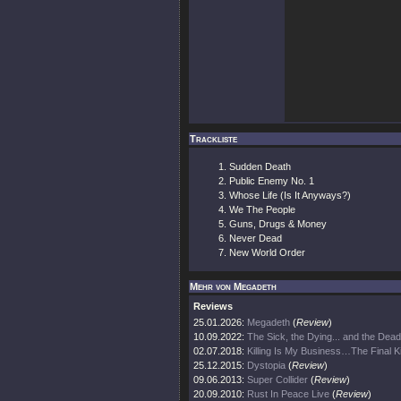
Trackliste
Sudden Death
Public Enemy No. 1
Whose Life (Is It Anyways?)
We The People
Guns, Drugs & Money
Never Dead
New World Order
Mehr von Megadeth
Reviews
25.01.2026:
Megadeth
(
Review
)
10.09.2022:
The Sick, the Dying... and the Dead
02.07.2018:
Killing Is My Business…The Final Ki
25.12.2015:
Dystopia
(
Review
)
09.06.2013:
Super Collider
(
Review
)
20.09.2010:
Rust In Peace Live
(
Review
)