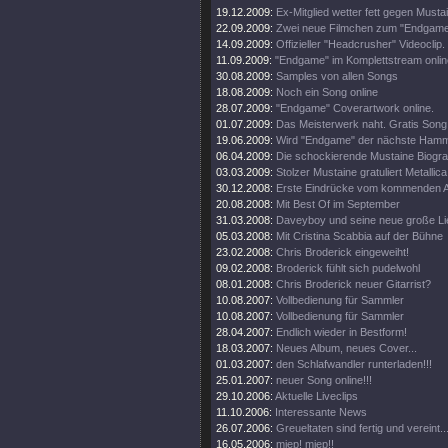
19.12.2009:
Ex-Mitglied wetter fett gegen Musta
22.09.2009:
Zwei neue Filmchen zum "Endgame
14.09.2009:
Offizieller "Headcrusher" Videoclip.
11.09.2009:
"Endgame" im Komplettstream onlin
30.08.2009:
Samples von allen Songs
18.08.2009:
Noch ein Song online
28.07.2009:
"Endgame" Coverartwork online.
01.07.2009:
Das Meisterwerk naht. Gratis Song 
19.06.2009:
Wird "Endgame" der nächste Ham
06.04.2009:
Die schockierende Mustaine Biograf
03.03.2009:
Stolzer Mustaine gratuliert Metallica
30.12.2008:
Erste Eindrücke vom kommenden 
20.08.2008:
Mit Best Of im September
31.03.2008:
Daveyboy und seine neue große Lie
05.03.2008:
Mit Cristina Scabbia auf der Bühne
23.02.2008:
Chris Broderick eingeweiht!
09.02.2008:
Broderick fühlt sich pudelwohl
08.01.2008:
Chris Broderick neuer Gitarrist?
10.08.2007:
Vollbedienung für Sammler
10.08.2007:
Vollbedienung für Sammler
28.04.2007:
Endlich wieder in Bestform!
18.03.2007:
Neues Album, neues Cover...
01.03.2007:
den Schlafwandler runterladen!!!
25.01.2007:
neuer Song online!!!
29.10.2006:
Aktuelle Liveclips
11.10.2006:
Interessante News
26.07.2006:
Greueltaten sind fertig und vereint..
16.05.2006:
miep! miep!!