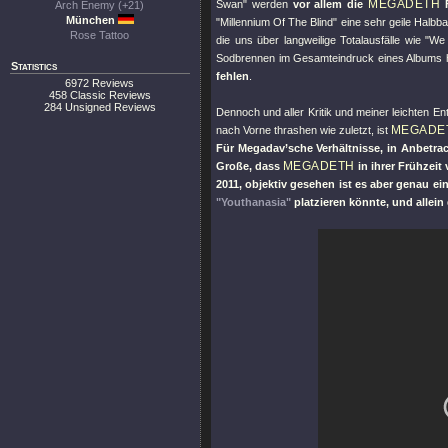
MEGADETH
Swan
" werden
vor allem die
F
Arch Enemy (+21)
München
"
Millennium Of The Blind
" eine sehr geile Halbba
Rose Tattoo
die uns über langweilige Totalausfälle wie "
We 
Sodbrennen im Gesamteindruck eines Albums
Statistics
fehlen
.
6972 Reviews
458 Classic Reviews
284 Unsigned Reviews
Dennoch und aller Kritik und meiner leichten
MEGADE
nach Vorne thrashen wie zuletzt, ist
Für Megadav’sche Verhältnisse, in Anbetrac
MEGADETH
Große, dass
in ihrer Frühzeit
2011, objektiv gesehen ist es aber genau e
"Youthanasia"
platzieren könnte, und alle