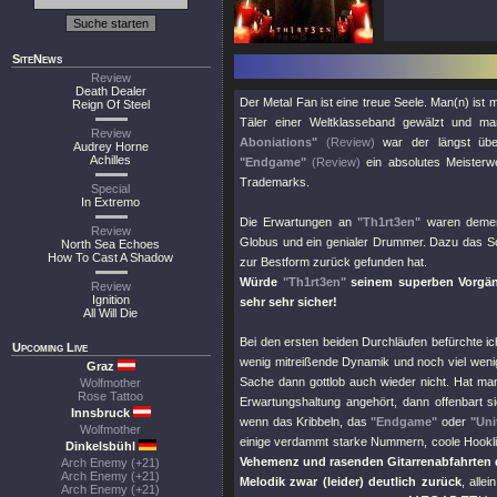
SiteNews
Review
Death Dealer
Der Metal Fan ist eine treue Seele. Man(n) ist
Reign Of Steel
Täler einer Weltklasseband gewälzt und ma
Review
Aboniations"
(Review)
war der längst über
Audrey Horne
Achilles
"Endgame"
(Review)
ein absolutes Meisterw
Trademarks.
Special
In Extremo
Die Erwartungen an
"Th1rt3en"
waren dement
Review
Globus und ein genialer Drummer. Dazu das Son
North Sea Echoes
How To Cast A Shadow
zur Bestform zurück gefunden hat.
Würde
"Th1rt3en"
seinem superben Vorgäng
Review
Ignition
sehr sehr sicher!
All Will Die
Bei den ersten beiden Durchläufen befürchte ic
Upcoming Live
wenig mitreißende Dynamik und noch viel wenig
Graz
Sache dann gottlob auch wieder nicht. Hat ma
Wolfmother
Rose Tattoo
Erwartungshaltung angehört, dann offenbart
Innsbruck
wenn das Kribbeln, das
"Endgame"
oder
"Uni
Wolfmother
einige verdammt starke Nummern, coole Hooklin
Dinkelsbühl
Vehemenz und rasenden Gitarrenabfahrten d
Arch Enemy (+21)
Arch Enemy (+21)
Melodik zwar (leider) deutlich zurück
, alle
Arch Enemy (+21)