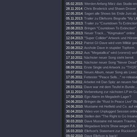
05.02.2015:
Werden Anfang März das Studio en
28.11.2014:
Chris Broderick und Shawn Drover 
22.05.2014:
Sagen alle Shows bis Ende Juni ab.
05.11.2013:
Trailer zu Ellefsons Biografie "My Li
21.09.2013:
Trailer zu "Countdown To Extinction
28.08.2013:
Bringen "Countdown To Extinction" 
20.05.2013:
Neuer Track... "Kingmaker" online
12.04.2013:
"Super Collider" Artwork und Hörei
05.11.2012:
Patriot GI-Dave wird vom Militär gee
20.08.2012:
Asshole Dave in stupider Topform.
29.02.2012:
Aus "Megatallica" wird (vorerst) wohl
17.10.2011:
Nächster neuer Song steht bereit.
24.09.2011:
Nächster neuer Song "Never Dead" 
08.09.2011:
Erste Single und Artwork zu "TH1
09.07.2011:
Neues Album, neuer Song als Livecl
17.05.2011:
Fettester "Peace Sells..." re-release
09.05.2011:
Arbeitet mit Dan Spitz an neuem Ne
28.03.2011:
Dave war mit dem Teufel in Bunde..
18.11.2010:
Vorbereitung zur nächsten LP im 
17.08.2010:
Ego-Alarm im Megadeth Lager?
24.06.2010:
Bringen die "Rust In Peace Live" Bl
24.06.2010:
Mustaine mit Hetfield und Co. auf e
30.04.2010:
Video von Unplugged Session onlin
09.04.2010:
Stellen den "The Right to Go Insane"
30.03.2010:
Dave Mustaine mit neuem Trauma.
18.03.2010:
Megadave bricht Show wegen P.A. 
16.03.2010:
Ellefson's Statement zur Rückkehr!
09.02.2010:
Dave Ellefson is back!