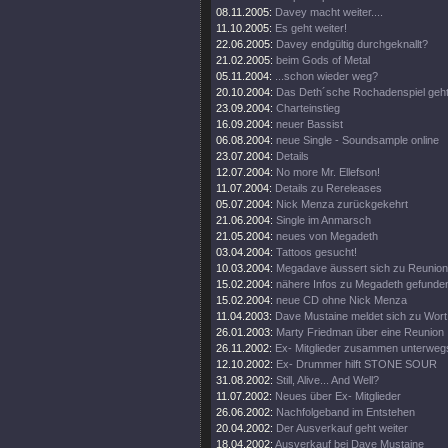
08.11.2005:
Davey macht weiter....
11.10.2005:
Es geht weiter!
22.06.2005:
Davey endgültig durchgeknallt?
21.02.2005:
beim Gods of Metal
05.11.2004:
...schon wieder weg?
20.10.2004:
Das Deth´sche Rochadenspiel geht 
23.09.2004:
Charteinstieg
16.09.2004:
neuer Bassist
06.08.2004:
neue Single - Soundsample online
23.07.2004:
Details
12.07.2004:
No more Mr. Ellefson!
11.07.2004:
Details zu Rereleases
05.07.2004:
Nick Menza zurückgekehrt
21.06.2004:
Single im Anmarsch
21.05.2004:
neues von Megadeth
03.04.2004:
Tattoos gesucht!
10.03.2004:
Megadave äussert sich zu Reunion
15.02.2004:
nähere Infos zu Megadeth gefunde
15.02.2004:
neue CD ohne Nick Menza
11.04.2003:
Dave Mustaine meldet sich zu Wort
26.01.2003:
Marty Friedman über eine Reunion
26.11.2002:
Ex- Mitglieder zusammen unterweg
12.10.2002:
Ex- Drummer hilft STONE SOUR
31.08.2002:
Still, Alive... And Well?
11.07.2002:
Neues über Ex- Mitglieder
26.06.2002:
Nachfolgeband im Entstehen
20.04.2002:
Der Ausverkauf geht weiter
18.04.2002:
Ausverkauf bei Dave Mustaine