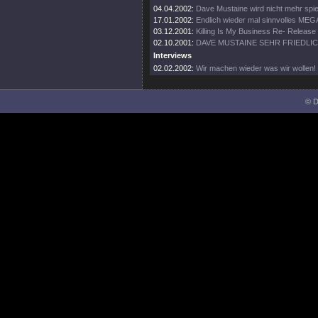
04.04.2002:
Dave Mustaine wird nicht mehr spie
17.01.2002:
Endlich wieder mal sinnvolles ME
03.12.2001:
Killing Is My Business Re- Release
02.10.2001:
DAVE MUSTAINE SEHR FRIEDLI
Interviews
02.02.2002:
Wir machen wieder was wir wollen!
© D