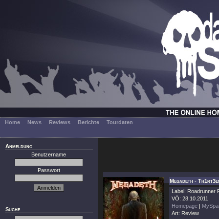
Home
News
Reviews
Berichte
Tourdaten
Anmeldung
Benutzername
Passwort
Megadeth - Th1rt3e
Label: Roadrunner
VÖ: 28.10.2011
Homepage
|
MySpa
Suche
Art: Review