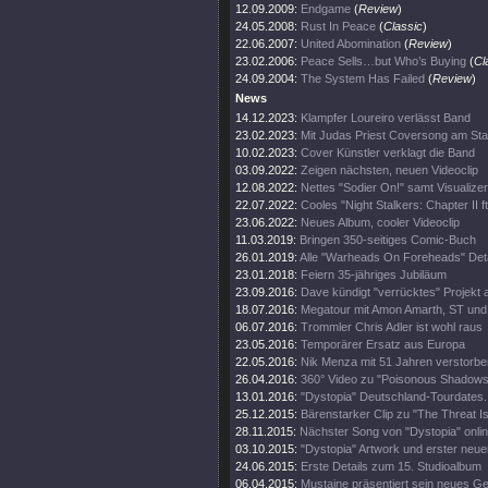
12.09.2009:
Endgame
(
Review
)
24.05.2008:
Rust In Peace
(
Classic
)
22.06.2007:
United Abomination
(
Review
)
23.02.2006:
Peace Sells…but Who’s Buying
(
Cl
24.09.2004:
The System Has Failed
(
Review
)
News
14.12.2023:
Klampfer Loureiro verlässt Band
23.02.2023:
Mit Judas Priest Coversong am Sta
10.02.2023:
Cover Künstler verklagt die Band
03.09.2022:
Zeigen nächsten, neuen Videoclip
12.08.2022:
Nettes "Sodier On!" samt Visualizer
22.07.2022:
Cooles "Night Stalkers: Chapter II ft
23.06.2022:
Neues Album, cooler Videoclip
11.03.2019:
Bringen 350-seitiges Comic-Buch
26.01.2019:
Alle "Warheads On Foreheads" Deta
23.01.2018:
Feiern 35-jähriges Jubiläum
23.09.2016:
Dave kündigt "verrücktes" Projekt 
18.07.2016:
Megatour mit Amon Amarth, ST und
06.07.2016:
Trommler Chris Adler ist wohl raus
23.05.2016:
Temporärer Ersatz aus Europa
22.05.2016:
Nik Menza mit 51 Jahren verstorbe
26.04.2016:
360° Video zu "Poisonous Shadows
13.01.2016:
"Dystopia" Deutschland-Tourdates.
25.12.2015:
Bärenstarker Clip zu "The Threat Is
28.11.2015:
Nächster Song von "Dystopia" onli
03.10.2015:
"Dystopia" Artwork und erster neue
24.06.2015:
Erste Details zum 15. Studioalbum
06.04.2015:
Mustaine präsentiert sein neues Ge