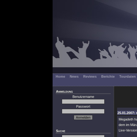
Home
News
Reviews
Berichte
Tourdaten
Anmeldung
Benutzername
Passwort
25.01.2007: 
Megadeth ha
dem im März
Live-Version
Suche