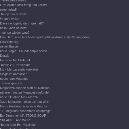
Interessante News
Greueltaten sind fertig und vereint...
miep! miep!!
Davey macht weiter....
Es geht weiter!
Davey endgültig durchgeknallt?
beim Gods of Metal
...schon wieder weg?
Das Deth´sche Rochadenspiel geht wiedrmal in die Verlängerung
Charteinstieg
neuer Bassist
neue Single - Soundsample online
Details
No more Mr. Ellefson!
Details zu Rereleases
Nick Menza zurückgekehrt
Single im Anmarsch
neues von Megadeth
Tattoos gesucht!
Megadave äussert sich zu Reunion
nähere Infos zu Megadeth gefunden
neue CD ohne Nick Menza
Dave Mustaine meldet sich zu Wort
Marty Friedman über eine Reunion
Ex- Mitglieder zusammen unterwegs
Ex- Drummer hilft STONE SOUR
Still, Alive... And Well?
Neues über Ex- Mitglieder