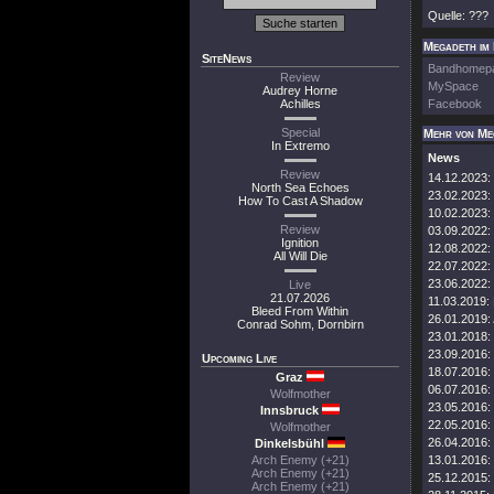
Quelle: ???
Megadeth im 
SiteNews
Bandhomep
Review
MySpace
Audrey Horne
Achilles
Facebook
Special
Mehr von Me
In Extremo
News
Review
14.12.2023:
North Sea Echoes
23.02.2023:
How To Cast A Shadow
10.02.2023:
Review
03.09.2022:
Ignition
12.08.2022:
All Will Die
22.07.2022:
23.06.2022:
Live
21.07.2026
11.03.2019:
Bleed From Within
26.01.2019:
Conrad Sohm, Dornbirn
23.01.2018:
23.09.2016:
Upcoming Live
18.07.2016:
Graz
06.07.2016:
Wolfmother
23.05.2016:
Innsbruck
22.05.2016:
Wolfmother
26.04.2016:
Dinkelsbühl
Arch Enemy (+21)
13.01.2016:
Arch Enemy (+21)
25.12.2015:
Arch Enemy (+21)