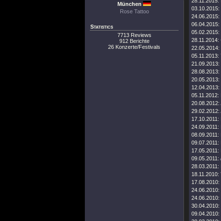
28.11.2015:
München
03.10.2015:
Rose Tattoo
24.06.2015:
06.04.2015:
Statistics
05.02.2015:
7713 Reviews
28.11.2014:
912 Berichte
26 Konzerte/Festivals
22.05.2014:
05.11.2013:
21.09.2013:
28.08.2013:
20.05.2013:
12.04.2013:
05.11.2012:
20.08.2012:
29.02.2012:
17.10.2011:
24.09.2011:
08.09.2011:
09.07.2011:
17.05.2011:
09.05.2011:
28.03.2011:
18.11.2010:
17.08.2010:
24.06.2010:
24.06.2010:
30.04.2010:
09.04.2010: