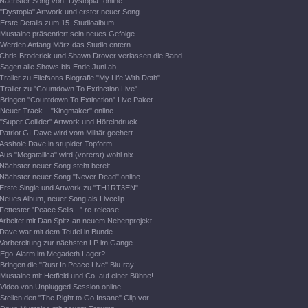
Nächster Song von "Dystopia" online
"Dystopia" Artwork und erster neuer Song.
Erste Details zum 15. Studioalbum
Mustaine präsentiert sein neues Gefolge.
Werden Anfang März das Studio entern
Chris Broderick und Shawn Drover verlassen die Band
Sagen alle Shows bis Ende Juni ab.
Trailer zu Ellefsons Biografie "My Life With Deth".
Trailer zu "Countdown To Extinction Live".
Bringen "Countdown To Extinction" Live Paket.
Neuer Track... "Kingmaker" online
"Super Collider" Artwork und Höreindruck.
Patriot GI-Dave wird vom Militär geehert.
Asshole Dave in stupider Topform.
Aus "Megatallica" wird (vorerst) wohl nix...
Nächster neuer Song steht bereit.
Nächster neuer Song "Never Dead" online.
Erste Single und Artwork zu "TH1RT3EN".
Neues Album, neuer Song als Liveclip.
Fettester "Peace Sells..." re-release.
Arbeitet mit Dan Spitz an neuem Nebenprojekt.
Dave war mit dem Teufel in Bunde...
Vorbereitung zur nächsten LP im Gange
Ego-Alarm im Megadeth Lager?
Bringen die "Rust In Peace Live" Blu-ray!
Mustaine mit Hetfield und Co. auf einer Bühne!
Video von Unplugged Session online.
Stellen den "The Right to Go Insane" Clip vor.