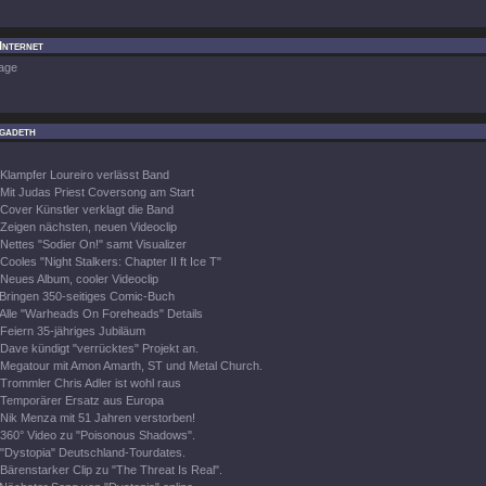
Internet
age
gadeth
Klampfer Loureiro verlässt Band
Mit Judas Priest Coversong am Start
Cover Künstler verklagt die Band
Zeigen nächsten, neuen Videoclip
Nettes "Sodier On!" samt Visualizer
Cooles "Night Stalkers: Chapter II ft Ice T"
Neues Album, cooler Videoclip
Bringen 350-seitiges Comic-Buch
Alle "Warheads On Foreheads" Details
Feiern 35-jähriges Jubiläum
Dave kündigt "verrücktes" Projekt an.
Megatour mit Amon Amarth, ST und Metal Church.
Trommler Chris Adler ist wohl raus
Temporärer Ersatz aus Europa
Nik Menza mit 51 Jahren verstorben!
360° Video zu "Poisonous Shadows".
"Dystopia" Deutschland-Tourdates.
Bärenstarker Clip zu "The Threat Is Real".