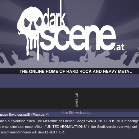
Kein Bild vorhanden.
neuer Song online!!! (Megadeth)
ben auf youtube einen Live-Mitschnitt des neuen Songs "WASHINGTON IS NEXT" hochgel
 erscheinenden neuen Album "UNITED ABOMINATIONS" in der Studioversion verewigt sein. W
 anschauen/anhören will, drückt jetzt HIER.