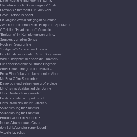
Dave Mustaine mit neuem Trauma.
Megadave bricht Show wegen P.A. ab.
Ellefson's Statement zur Rückkehr!
Dave Ellefson is back!
Ex-Mitglied wetter fett gegen Mustaine.
Zwei neue Filmchen zum "Endgame" Spektakel.
Offizieller "Headcrusher" Videoclip.
"Endgame" im Komplettstream online.
Samples von allen Songs
Noch ein Song online
"Endgame" Coverartwork online.
Das Meisterwerk naht. Gratis Song online!
Wird "Endgame" der nächste Hammer?
Die schockierende Mustaine Biografie.
Stolzer Mustaine gratuliert Metallica!
Erste Eindrücke vom kommenden Album.
Mit Best Of im September
Daveyboy und seine neue große Liebe...
Mit Cristina Scabbia auf der Bühne
Chris Broderick eingeweiht!
Broderick fühlt sich pudelwohl
Chris Broderick neuer Gitarrist?
Vollbedienung für Sammler
Vollbedienung für Sammler
Endlich wieder in Bestform!
Neues Album, neues Cover...
den Schlafwandler runterladen!!!
Aktuelle Liveclips