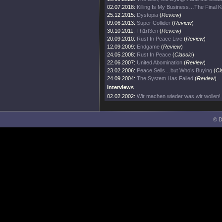
02.07.2018:
Killing Is My Business…The Final Ki
25.12.2015:
Dystopia
(
Review
)
09.06.2013:
Super Collider
(
Review
)
30.10.2011:
Th1rt3en
(
Review
)
20.09.2010:
Rust In Peace Live
(
Review
)
12.09.2009:
Endgame
(
Review
)
24.05.2008:
Rust In Peace
(
Classic
)
22.06.2007:
United Abomination
(
Review
)
23.02.2006:
Peace Sells…but Who’s Buying
(
Cl
24.09.2004:
The System Has Failed
(
Review
)
Interviews
02.02.2002:
Wir machen wieder was wir wollen!
© D