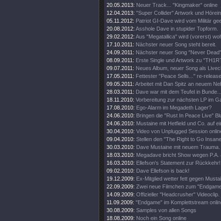
20.05.2013:
Neuer Track... "Kingmaker" online
12.04.2013:
"Super Collider" Artwork und Hörei
05.11.2012:
Patriot GI-Dave wird vom Militär gee
20.08.2012:
Asshole Dave in stupider Topform.
29.02.2012:
Aus "Megatallica" wird (vorerst) wohl
17.10.2011:
Nächster neuer Song steht bereit.
24.09.2011:
Nächster neuer Song "Never Dead" 
08.09.2011:
Erste Single und Artwork zu "TH1
09.07.2011:
Neues Album, neuer Song als Livecl
17.05.2011:
Fettester "Peace Sells..." re-release
09.05.2011:
Arbeitet mit Dan Spitz an neuem Ne
28.03.2011:
Dave war mit dem Teufel in Bunde..
18.11.2010:
Vorbereitung zur nächsten LP im 
17.08.2010:
Ego-Alarm im Megadeth Lager?
24.06.2010:
Bringen die "Rust In Peace Live" Bl
24.06.2010:
Mustaine mit Hetfield und Co. auf e
30.04.2010:
Video von Unplugged Session onlin
09.04.2010:
Stellen den "The Right to Go Insane"
30.03.2010:
Dave Mustaine mit neuem Trauma.
18.03.2010:
Megadave bricht Show wegen P.A. 
16.03.2010:
Ellefson's Statement zur Rückkehr!
09.02.2010:
Dave Ellefson is back!
19.12.2009:
Ex-Mitglied wetter fett gegen Musta
22.09.2009:
Zwei neue Filmchen zum "Endgame
14.09.2009:
Offizieller "Headcrusher" Videoclip.
11.09.2009:
"Endgame" im Komplettstream onlin
30.08.2009:
Samples von allen Songs
18.08.2009:
Noch ein Song online