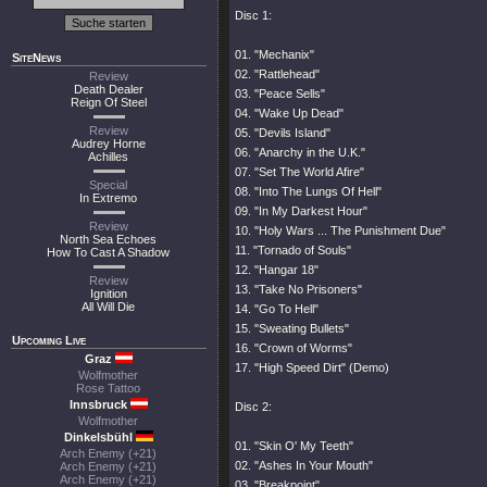
Disc 1:
01.
"Mechanix"
SiteNews
02.
"Rattlehead"
Review
Death Dealer
03.
"Peace Sells"
Reign Of Steel
04.
"Wake Up Dead"
Review
05.
"Devils Island"
Audrey Horne
06.
"Anarchy in the U.K."
Achilles
07.
"Set The World Afire"
Special
08.
"Into The Lungs Of Hell"
In Extremo
09.
"In My Darkest Hour"
Review
10.
"Holy Wars ... The Punishment Due"
North Sea Echoes
11.
"Tornado of Souls"
How To Cast A Shadow
12.
"Hangar 18"
Review
13.
"Take No Prisoners"
Ignition
All Will Die
14.
"Go To Hell"
15.
"Sweating Bullets"
Upcoming Live
16.
"Crown of Worms"
Graz
17.
"High Speed Dirt"
(Demo)
Wolfmother
Rose Tattoo
Innsbruck
Disc 2:
Wolfmother
Dinkelsbühl
01.
"Skin O' My Teeth"
Arch Enemy (+21)
02.
"Ashes In Your Mouth"
Arch Enemy (+21)
Arch Enemy (+21)
03.
"Breakpoint"