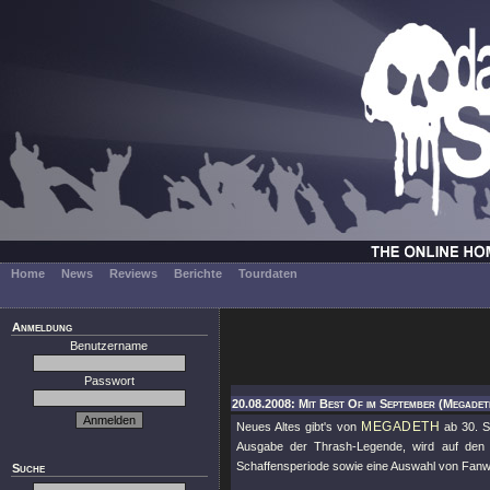
Home
News
Reviews
Berichte
Tourdaten
Anmeldung
Benutzername
Passwort
20.08.2008: Mit Best Of im September (Megadet
MEGADETH
Neues Altes gibt's von
ab 30. 
Ausgabe der Thrash-Legende, wird auf de
Schaffensperiode sowie eine Auswahl von Fan
Suche