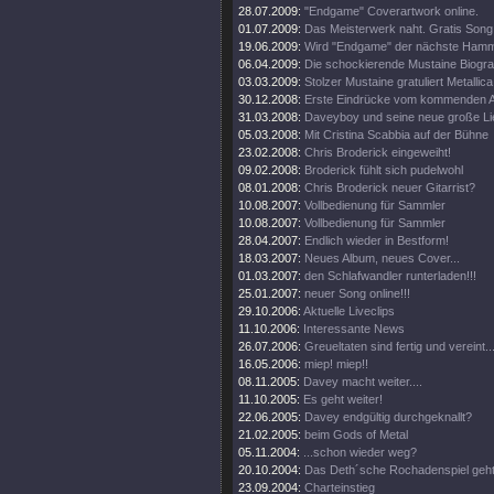
28.07.2009:
"Endgame" Coverartwork online.
01.07.2009:
Das Meisterwerk naht. Gratis Song 
19.06.2009:
Wird "Endgame" der nächste Ham
06.04.2009:
Die schockierende Mustaine Biograf
03.03.2009:
Stolzer Mustaine gratuliert Metallica
30.12.2008:
Erste Eindrücke vom kommenden 
31.03.2008:
Daveyboy und seine neue große Lie
05.03.2008:
Mit Cristina Scabbia auf der Bühne
23.02.2008:
Chris Broderick eingeweiht!
09.02.2008:
Broderick fühlt sich pudelwohl
08.01.2008:
Chris Broderick neuer Gitarrist?
10.08.2007:
Vollbedienung für Sammler
10.08.2007:
Vollbedienung für Sammler
28.04.2007:
Endlich wieder in Bestform!
18.03.2007:
Neues Album, neues Cover...
01.03.2007:
den Schlafwandler runterladen!!!
25.01.2007:
neuer Song online!!!
29.10.2006:
Aktuelle Liveclips
11.10.2006:
Interessante News
26.07.2006:
Greueltaten sind fertig und vereint..
16.05.2006:
miep! miep!!
08.11.2005:
Davey macht weiter....
11.10.2005:
Es geht weiter!
22.06.2005:
Davey endgültig durchgeknallt?
21.02.2005:
beim Gods of Metal
05.11.2004:
...schon wieder weg?
20.10.2004:
Das Deth´sche Rochadenspiel geht 
23.09.2004:
Charteinstieg