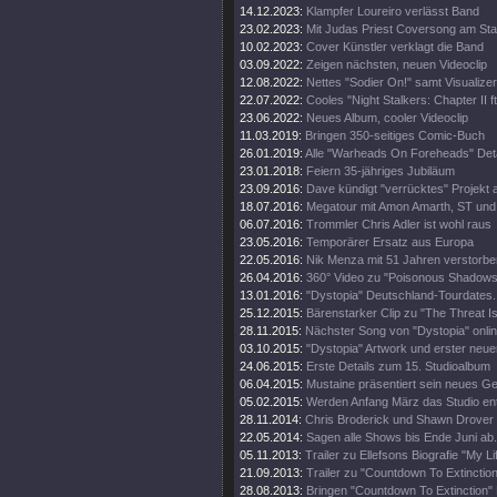
14.12.2023:
Klampfer Loureiro verlässt Band
23.02.2023:
Mit Judas Priest Coversong am Sta
10.02.2023:
Cover Künstler verklagt die Band
03.09.2022:
Zeigen nächsten, neuen Videoclip
12.08.2022:
Nettes "Sodier On!" samt Visualizer
22.07.2022:
Cooles "Night Stalkers: Chapter II ft
23.06.2022:
Neues Album, cooler Videoclip
11.03.2019:
Bringen 350-seitiges Comic-Buch
26.01.2019:
Alle "Warheads On Foreheads" Deta
23.01.2018:
Feiern 35-jähriges Jubiläum
23.09.2016:
Dave kündigt "verrücktes" Projekt 
18.07.2016:
Megatour mit Amon Amarth, ST und
06.07.2016:
Trommler Chris Adler ist wohl raus
23.05.2016:
Temporärer Ersatz aus Europa
22.05.2016:
Nik Menza mit 51 Jahren verstorbe
26.04.2016:
360° Video zu "Poisonous Shadows
13.01.2016:
"Dystopia" Deutschland-Tourdates.
25.12.2015:
Bärenstarker Clip zu "The Threat Is
28.11.2015:
Nächster Song von "Dystopia" onli
03.10.2015:
"Dystopia" Artwork und erster neue
24.06.2015:
Erste Details zum 15. Studioalbum
06.04.2015:
Mustaine präsentiert sein neues Ge
05.02.2015:
Werden Anfang März das Studio en
28.11.2014:
Chris Broderick und Shawn Drover 
22.05.2014:
Sagen alle Shows bis Ende Juni ab.
05.11.2013:
Trailer zu Ellefsons Biografie "My Li
21.09.2013:
Trailer zu "Countdown To Extinction
28.08.2013:
Bringen "Countdown To Extinction" 