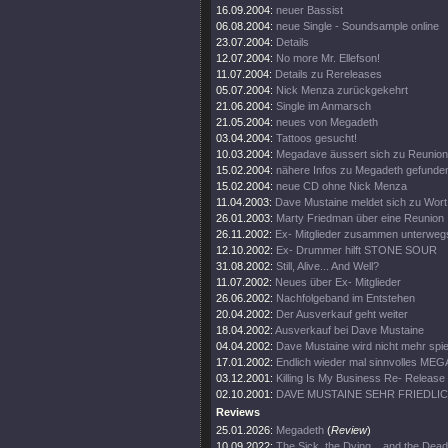
16.09.2004:
neuer Bassist
06.08.2004:
neue Single - Soundsample online
23.07.2004:
Details
12.07.2004:
No more Mr. Ellefson!
11.07.2004:
Details zu Rereleases
05.07.2004:
Nick Menza zurückgekehrt
21.06.2004:
Single im Anmarsch
21.05.2004:
neues von Megadeth
03.04.2004:
Tattoos gesucht!
10.03.2004:
Megadave äussert sich zu Reunion
15.02.2004:
nähere Infos zu Megadeth gefunde
15.02.2004:
neue CD ohne Nick Menza
11.04.2003:
Dave Mustaine meldet sich zu Wort
26.01.2003:
Marty Friedman über eine Reunion
26.11.2002:
Ex- Mitglieder zusammen unterweg
12.10.2002:
Ex- Drummer hilft STONE SOUR
31.08.2002:
Still, Alive... And Well?
11.07.2002:
Neues über Ex- Mitglieder
26.06.2002:
Nachfolgeband im Entstehen
20.04.2002:
Der Ausverkauf geht weiter
18.04.2002:
Ausverkauf bei Dave Mustaine
04.04.2002:
Dave Mustaine wird nicht mehr spie
17.01.2002:
Endlich wieder mal sinnvolles ME
03.12.2001:
Killing Is My Business Re- Release
02.10.2001:
DAVE MUSTAINE SEHR FRIEDLI
Reviews
25.01.2026:
Megadeth
(
Review
)
10.09.2022:
The Sick, the Dying... and the Dead