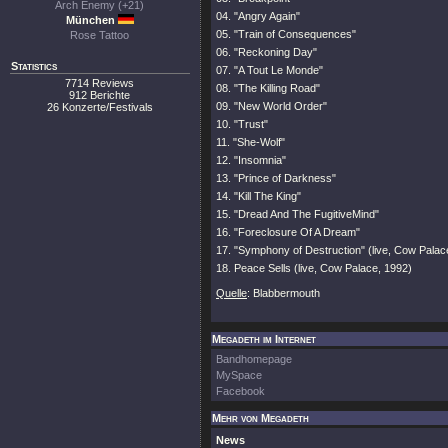
Arch Enemy (+21)
04.
"Angry Again"
München
05.
"Train of Consequences"
Rose Tattoo
06.
"Reckoning Day"
Statistics
07.
"A Tout Le Monde"
7714 Reviews
08.
"The Killing Road"
912 Berichte
09.
"New World Order"
26 Konzerte/Festivals
10.
"Trust"
11.
"She-Wolf"
12.
"Insomnia"
13.
"Prince of Darkness"
14.
"Kill The King"
15.
"Dread And The FugitiveMind"
16.
"Foreclosure Of A Dream"
17.
"Symphony of Destruction"
(live, Cow Palac
18. Peace Sells (live, Cow Palace, 1992)
Quelle
: Blabbermouth
Megadeth im Internet
Bandhomepage
MySpace
Facebook
Mehr von Megadeth
News