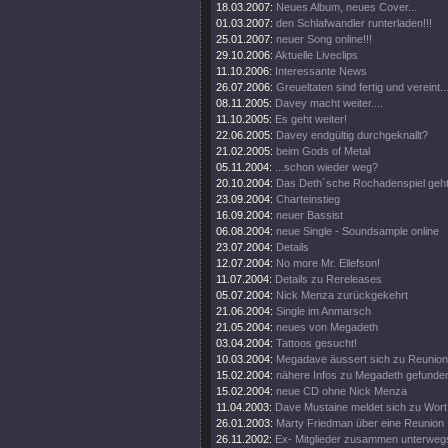
18.03.2007:
Neues Album, neues Cover...
01.03.2007:
den Schlafwandler runterladen!!!
25.01.2007:
neuer Song online!!!
29.10.2006:
Aktuelle Liveclips
11.10.2006:
Interessante News
26.07.2006:
Greueltaten sind fertig und vereint..
08.11.2005:
Davey macht weiter....
11.10.2005:
Es geht weiter!
22.06.2005:
Davey endgültig durchgeknallt?
21.02.2005:
beim Gods of Metal
05.11.2004:
...schon wieder weg?
20.10.2004:
Das Deth´sche Rochadenspiel geht 
23.09.2004:
Charteinstieg
16.09.2004:
neuer Bassist
06.08.2004:
neue Single - Soundsample online
23.07.2004:
Details
12.07.2004:
No more Mr. Ellefson!
11.07.2004:
Details zu Rereleases
05.07.2004:
Nick Menza zurückgekehrt
21.06.2004:
Single im Anmarsch
21.05.2004:
neues von Megadeth
03.04.2004:
Tattoos gesucht!
10.03.2004:
Megadave äussert sich zu Reunion
15.02.2004:
nähere Infos zu Megadeth gefunde
15.02.2004:
neue CD ohne Nick Menza
11.04.2003:
Dave Mustaine meldet sich zu Wort
26.01.2003:
Marty Friedman über eine Reunion
26.11.2002:
Ex- Mitglieder zusammen unterweg