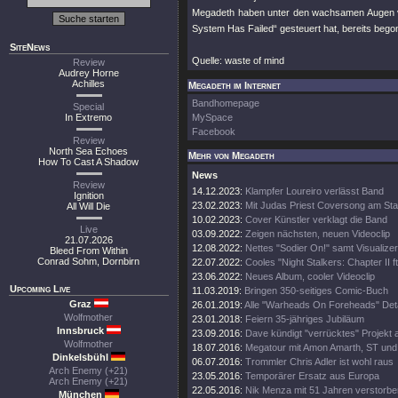
Megadeth haben unter den wachsamen Augen vo
System Has Failed“ gesteuert hat, bereits bego
SiteNews
Quelle: waste of mind
Review
Audrey Horne
Achilles
Megadeth im Internet
Bandhomepage
Special
In Extremo
MySpace
Facebook
Review
North Sea Echoes
Mehr von Megadeth
How To Cast A Shadow
News
Review
14.12.2023:
Klampfer Loureiro verlässt Band
Ignition
23.02.2023:
Mit Judas Priest Coversong am Sta
All Will Die
10.02.2023:
Cover Künstler verklagt die Band
Live
03.09.2022:
Zeigen nächsten, neuen Videoclip
21.07.2026
12.08.2022:
Nettes "Sodier On!" samt Visualizer
Bleed From Within
Conrad Sohm, Dornbirn
22.07.2022:
Cooles "Night Stalkers: Chapter II ft
23.06.2022:
Neues Album, cooler Videoclip
Upcoming Live
11.03.2019:
Bringen 350-seitiges Comic-Buch
Graz
26.01.2019:
Alle "Warheads On Foreheads" Deta
Wolfmother
23.01.2018:
Feiern 35-jähriges Jubiläum
Innsbruck
23.09.2016:
Dave kündigt "verrücktes" Projekt 
Wolfmother
18.07.2016:
Megatour mit Amon Amarth, ST und
Dinkelsbühl
06.07.2016:
Trommler Chris Adler ist wohl raus
Arch Enemy (+21)
23.05.2016:
Temporärer Ersatz aus Europa
Arch Enemy (+21)
22.05.2016:
Nik Menza mit 51 Jahren verstorbe
München