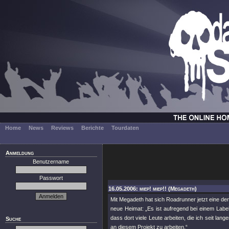
Home
News
Reviews
Berichte
Tourdaten
Anmeldung
Benutzername
Passwort
16.05.2006: miep! miep!! (Megadeth)
Mit Megadeth hat sich Roadrunner jetzt eine de
neue Heimat: „Es ist aufregend bei einem Label
dass dort viele Leute arbeiten, die ich seit la
Suche
an diesem Projekt zu arbeiten.“