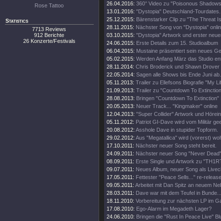
26.04.2016:
360° Video zu "Poisonous Shadows
Rose Tattoo
13.01.2016:
"Dystopia" Deutschland-Tourdates.
25.12.2015:
Bärenstarker Clip zu "The Threat Is
Statistics
28.11.2015:
Nächster Song von "Dystopia" onli
7713 Reviews
912 Berichte
03.10.2015:
"Dystopia" Artwork und erster neue
26 Konzerte/Festivals
24.06.2015:
Erste Details zum 15. Studioalbum
06.04.2015:
Mustaine präsentiert sein neues Ge
05.02.2015:
Werden Anfang März das Studio en
28.11.2014:
Chris Broderick und Shawn Drover 
22.05.2014:
Sagen alle Shows bis Ende Juni ab.
05.11.2013:
Trailer zu Ellefsons Biografie "My Li
21.09.2013:
Trailer zu "Countdown To Extinction
28.08.2013:
Bringen "Countdown To Extinction" 
20.05.2013:
Neuer Track... "Kingmaker" online
12.04.2013:
"Super Collider" Artwork und Hörei
05.11.2012:
Patriot GI-Dave wird vom Militär gee
20.08.2012:
Asshole Dave in stupider Topform.
29.02.2012:
Aus "Megatallica" wird (vorerst) wohl
17.10.2011:
Nächster neuer Song steht bereit.
24.09.2011:
Nächster neuer Song "Never Dead" 
08.09.2011:
Erste Single und Artwork zu "TH1
09.07.2011:
Neues Album, neuer Song als Livecl
17.05.2011:
Fettester "Peace Sells..." re-release
09.05.2011:
Arbeitet mit Dan Spitz an neuem Ne
28.03.2011:
Dave war mit dem Teufel in Bunde..
18.11.2010:
Vorbereitung zur nächsten LP im 
17.08.2010:
Ego-Alarm im Megadeth Lager?
24.06.2010:
Bringen die "Rust In Peace Live" Bl