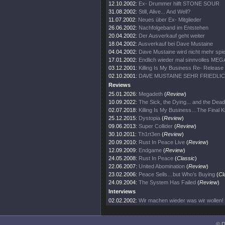
12.10.2002:
Ex- Drummer hilft STONE SOUR
31.08.2002:
Still, Alive... And Well?
11.07.2002:
Neues über Ex- Mitglieder
26.06.2002:
Nachfolgeband im Entstehen
20.04.2002:
Der Ausverkauf geht weiter
18.04.2002:
Ausverkauf bei Dave Mustaine
04.04.2002:
Dave Mustaine wird nicht mehr spie
17.01.2002:
Endlich wieder mal sinnvolles ME
03.12.2001:
Killing Is My Business Re- Release
02.10.2001:
DAVE MUSTAINE SEHR FRIEDLI
Reviews
25.01.2026:
Megadeth
(
Review
)
10.09.2022:
The Sick, the Dying... and the Dead
02.07.2018:
Killing Is My Business…The Final Ki
25.12.2015:
Dystopia
(
Review
)
09.06.2013:
Super Collider
(
Review
)
30.10.2011:
Th1rt3en
(
Review
)
20.09.2010:
Rust In Peace Live
(
Review
)
12.09.2009:
Endgame
(
Review
)
24.05.2008:
Rust In Peace
(
Classic
)
22.06.2007:
United Abomination
(
Review
)
23.02.2006:
Peace Sells…but Who’s Buying
(
Cl
24.09.2004:
The System Has Failed
(
Review
)
Interviews
02.02.2002:
Wir machen wieder was wir wollen!
© D