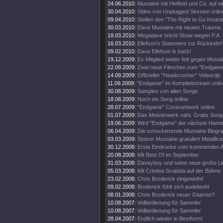
24.06.2010:
Mustaine mit Hetfield und Co. auf e
30.04.2010:
Video von Unplugged Session onlin
09.04.2010:
Stellen den "The Right to Go Insane"
30.03.2010:
Dave Mustaine mit neuem Trauma.
18.03.2010:
Megadave bricht Show wegen P.A. 
16.03.2010:
Ellefson's Statement zur Rückkehr!
09.02.2010:
Dave Ellefson is back!
19.12.2009:
Ex-Mitglied wetter fett gegen Musta
22.09.2009:
Zwei neue Filmchen zum "Endgame
14.09.2009:
Offizieller "Headcrusher" Videoclip.
11.09.2009:
"Endgame" im Komplettstream onlin
30.08.2009:
Samples von allen Songs
18.08.2009:
Noch ein Song online
28.07.2009:
"Endgame" Coverartwork online.
01.07.2009:
Das Meisterwerk naht. Gratis Song 
19.06.2009:
Wird "Endgame" der nächste Ham
06.04.2009:
Die schockierende Mustaine Biograf
03.03.2009:
Stolzer Mustaine gratuliert Metallica
30.12.2008:
Erste Eindrücke vom kommenden 
20.08.2008:
Mit Best Of im September
31.03.2008:
Daveyboy und seine neue große Lie
05.03.2008:
Mit Cristina Scabbia auf der Bühne
23.02.2008:
Chris Broderick eingeweiht!
09.02.2008:
Broderick fühlt sich pudelwohl
08.01.2008:
Chris Broderick neuer Gitarrist?
10.08.2007:
Vollbedienung für Sammler
10.08.2007:
Vollbedienung für Sammler
28.04.2007:
Endlich wieder in Bestform!