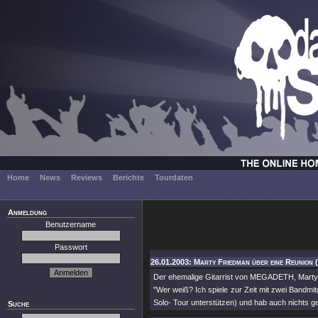
Home
News
Reviews
Berichte
Tourdaten
Anmeldung
Benutzername
Passwort
26.01.2003: Marty Friedman über eine Reunion 
Der ehemalige Gitarrist von MEGADETH, Marty 
"Wer weiß? Ich spiele zur Zeit mit zwei Bandm
Solo- Tour unterstützen) und hab auch nichts 
Suche