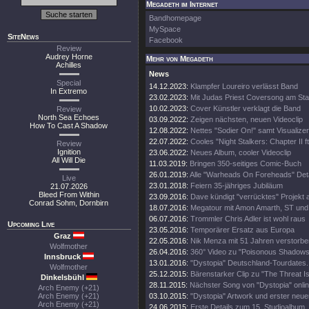
Megadeth im Internet
Bandhomepage
MySpace
SiteNews
Facebook
Review
Audrey Horne
Mehr von Megadeth
Achilles
News
Special
14.12.2023:
Klampfer Loureiro verlässt Band
In Extremo
23.02.2023:
Mit Judas Priest Coversong am Sta
10.02.2023:
Cover Künstler verklagt die Band
Review
North Sea Echoes
03.09.2022:
Zeigen nächsten, neuen Videoclip
How To Cast A Shadow
12.08.2022:
Nettes "Sodier On!" samt Visualizer
22.07.2022:
Cooles "Night Stalkers: Chapter II ft
Review
Ignition
23.06.2022:
Neues Album, cooler Videoclip
All Will Die
11.03.2019:
Bringen 350-seitiges Comic-Buch
26.01.2019:
Alle "Warheads On Foreheads" Deta
Live
23.01.2018:
Feiern 35-jähriges Jubiläum
21.07.2026
Bleed From Within
23.09.2016:
Dave kündigt "verrücktes" Projekt 
Conrad Sohm, Dornbirn
18.07.2016:
Megatour mit Amon Amarth, ST und
06.07.2016:
Trommler Chris Adler ist wohl raus
Upcoming Live
23.05.2016:
Temporärer Ersatz aus Europa
Graz
22.05.2016:
Nik Menza mit 51 Jahren verstorbe
Wolfmother
26.04.2016:
360° Video zu "Poisonous Shadows
Innsbruck
13.01.2016:
"Dystopia" Deutschland-Tourdates.
Wolfmother
25.12.2015:
Bärenstarker Clip zu "The Threat Is
Dinkelsbühl
28.11.2015:
Nächster Song von "Dystopia" onli
Arch Enemy (+21)
Arch Enemy (+21)
03.10.2015:
"Dystopia" Artwork und erster neue
Arch Enemy (+21)
24.06.2015:
Erste Details zum 15. Studioalbum