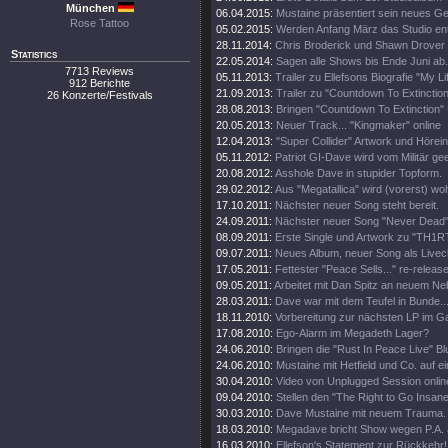
München
06.04.2015:
Mustaine präsentiert sein neues Ge
Rose Tattoo
05.02.2015:
Werden Anfang März das Studio en
28.11.2014:
Chris Broderick und Shawn Drover 
Statistics
22.05.2014:
Sagen alle Shows bis Ende Juni ab.
7713 Reviews
05.11.2013:
Trailer zu Ellefsons Biografie "My Li
912 Berichte
21.09.2013:
Trailer zu "Countdown To Extinction
26 Konzerte/Festivals
28.08.2013:
Bringen "Countdown To Extinction" 
20.05.2013:
Neuer Track... "Kingmaker" online
12.04.2013:
"Super Collider" Artwork und Hörei
05.11.2012:
Patriot GI-Dave wird vom Militär gee
20.08.2012:
Asshole Dave in stupider Topform.
29.02.2012:
Aus "Megatallica" wird (vorerst) wohl
17.10.2011:
Nächster neuer Song steht bereit.
24.09.2011:
Nächster neuer Song "Never Dead" 
08.09.2011:
Erste Single und Artwork zu "TH1
09.07.2011:
Neues Album, neuer Song als Livecl
17.05.2011:
Fettester "Peace Sells..." re-release
09.05.2011:
Arbeitet mit Dan Spitz an neuem Ne
28.03.2011:
Dave war mit dem Teufel in Bunde..
18.11.2010:
Vorbereitung zur nächsten LP im 
17.08.2010:
Ego-Alarm im Megadeth Lager?
24.06.2010:
Bringen die "Rust In Peace Live" Bl
24.06.2010:
Mustaine mit Hetfield und Co. auf e
30.04.2010:
Video von Unplugged Session onlin
09.04.2010:
Stellen den "The Right to Go Insane"
30.03.2010:
Dave Mustaine mit neuem Trauma.
18.03.2010:
Megadave bricht Show wegen P.A. 
16.03.2010:
Ellefson's Statement zur Rückkehr!