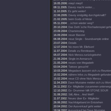
16.05.2006:
miep! miep!!
08.11.2005:
Davey macht weiter....
11.10.2005:
Es geht weiter!
22.06.2005:
Davey endgültig durchgeknallt?
21.02.2005:
beim Gods of Metal
05.11.2004:
...schon wieder weg?
20.10.2004:
Das Deth´sche Rochadenspiel geht 
23.09.2004:
Charteinstieg
16.09.2004:
neuer Bassist
06.08.2004:
neue Single - Soundsample online
23.07.2004:
Details
12.07.2004:
No more Mr. Ellefson!
11.07.2004:
Details zu Rereleases
05.07.2004:
Nick Menza zurückgekehrt
21.06.2004:
Single im Anmarsch
21.05.2004:
neues von Megadeth
03.04.2004:
Tattoos gesucht!
10.03.2004:
Megadave äussert sich zu Reunion
15.02.2004:
nähere Infos zu Megadeth gefunde
15.02.2004:
neue CD ohne Nick Menza
11.04.2003:
Dave Mustaine meldet sich zu Wort
26.11.2002:
Ex- Mitglieder zusammen unterweg
12.10.2002:
Ex- Drummer hilft STONE SOUR
31.08.2002:
Still, Alive... And Well?
11.07.2002:
Neues über Ex- Mitglieder
26.06.2002:
Nachfolgeband im Entstehen
20.04.2002:
Der Ausverkauf geht weiter
18.04.2002:
Ausverkauf bei Dave Mustaine