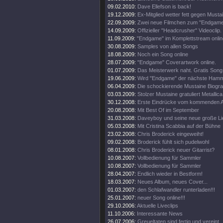
09.02.2010:
Dave Ellefson is back!
19.12.2009:
Ex-Mitglied wetter fett gegen Musta
22.09.2009:
Zwei neue Filmchen zum "Endgame
14.09.2009:
Offizieller "Headcrusher" Videoclip.
11.09.2009:
"Endgame" im Komplettstream onlin
30.08.2009:
Samples von allen Songs
18.08.2009:
Noch ein Song online
28.07.2009:
"Endgame" Coverartwork online.
01.07.2009:
Das Meisterwerk naht. Gratis Song 
19.06.2009:
Wird "Endgame" der nächste Ham
06.04.2009:
Die schockierende Mustaine Biograf
03.03.2009:
Stolzer Mustaine gratuliert Metallica
30.12.2008:
Erste Eindrücke vom kommenden 
20.08.2008:
Mit Best Of im September
31.03.2008:
Daveyboy und seine neue große Lie
05.03.2008:
Mit Cristina Scabbia auf der Bühne
23.02.2008:
Chris Broderick eingeweiht!
09.02.2008:
Broderick fühlt sich pudelwohl
08.01.2008:
Chris Broderick neuer Gitarrist?
10.08.2007:
Vollbedienung für Sammler
10.08.2007:
Vollbedienung für Sammler
28.04.2007:
Endlich wieder in Bestform!
18.03.2007:
Neues Album, neues Cover...
01.03.2007:
den Schlafwandler runterladen!!!
25.01.2007:
neuer Song online!!!
29.10.2006:
Aktuelle Liveclips
11.10.2006:
Interessante News
26.07.2006:
Greueltaten sind fertig und vereint..