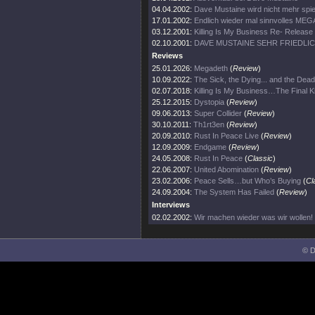
04.04.2002:
Dave Mustaine wird nicht mehr spie
17.01.2002:
Endlich wieder mal sinnvolles ME
03.12.2001:
Killing Is My Business Re- Release
02.10.2001:
DAVE MUSTAINE SEHR FRIEDLI
Reviews
25.01.2026:
Megadeth
(
Review
)
10.09.2022:
The Sick, the Dying... and the Dead
02.07.2018:
Killing Is My Business…The Final Ki
25.12.2015:
Dystopia
(
Review
)
09.06.2013:
Super Collider
(
Review
)
30.10.2011:
Th1rt3en
(
Review
)
20.09.2010:
Rust In Peace Live
(
Review
)
12.09.2009:
Endgame
(
Review
)
24.05.2008:
Rust In Peace
(
Classic
)
22.06.2007:
United Abomination
(
Review
)
23.02.2006:
Peace Sells…but Who’s Buying
(
Cl
24.09.2004:
The System Has Failed
(
Review
)
Interviews
02.02.2002:
Wir machen wieder was wir wollen!
© D