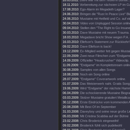
28.03.2011:
Dave war mit dem Teufel in Bunde..
18.11.2010:
Vorbereitung zur nächsten LP im 
17.08.2010:
Ego-Alarm im Megadeth Lager?
24.06.2010:
Bringen die "Rust In Peace Live" Bl
24.06.2010:
Mustaine mit Hetfield und Co. auf e
30.04.2010:
Video von Unplugged Session onlin
09.04.2010:
Stellen den "The Right to Go Insane"
30.03.2010:
Dave Mustaine mit neuem Trauma.
18.03.2010:
Megadave bricht Show wegen P.A. 
16.03.2010:
Ellefson's Statement zur Rückkehr!
09.02.2010:
Dave Ellefson is back!
19.12.2009:
Ex-Mitglied wetter fett gegen Musta
22.09.2009:
Zwei neue Filmchen zum "Endgame
14.09.2009:
Offizieller "Headcrusher" Videoclip.
11.09.2009:
"Endgame" im Komplettstream onlin
30.08.2009:
Samples von allen Songs
18.08.2009:
Noch ein Song online
28.07.2009:
"Endgame" Coverartwork online.
01.07.2009:
Das Meisterwerk naht. Gratis Song 
19.06.2009:
Wird "Endgame" der nächste Ham
06.04.2009:
Die schockierende Mustaine Biograf
03.03.2009:
Stolzer Mustaine gratuliert Metallica
30.12.2008:
Erste Eindrücke vom kommenden 
20.08.2008:
Mit Best Of im September
31.03.2008:
Daveyboy und seine neue große Lie
05.03.2008:
Mit Cristina Scabbia auf der Bühne
23.02.2008:
Chris Broderick eingeweiht!
09.02.2008:
Broderick fühlt sich pudelwohl