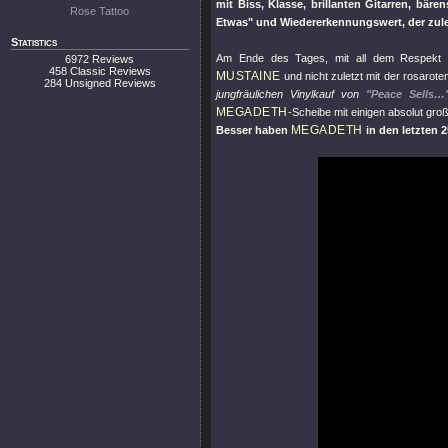
mit Biss, Klasse, brillanten Gitarren, bä
Rose Tattoo
Etwas"
und Wiedererkennungswert, der zule
Statistics
Am Ende des Tages, mit all dem Respekt f
6972 Reviews
458 Classic Reviews
MUSTAINE
und nicht zuletzt mit der rosarote
284 Unsigned Reviews
jungfräulichen Vinylkauf von
"Peace Sells…
MEGADETH
-Scheibe mit einigen absolut gro
MEGADETH
Besser haben
in den letzten 