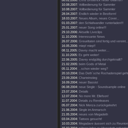
08.01.2008:
Chris Broderick neuer Gitarrist?
10.08.2007:
Vollbedienung für Sammler
10.08.2007:
Vollbedienung für Sammler
28.04.2007:
Endlich wieder in Bestform!
18.03.2007:
Neues Album, neues Cover...
01.03.2007:
den Schlafwandler runterladen!!!
25.01.2007:
neuer Song online!!!
29.10.2006:
Aktuelle Liveclips
11.10.2006:
Interessante News
26.07.2006:
Greueltaten sind fertig und vereint..
16.05.2006:
miep! miep!!
08.11.2005:
Davey macht weiter....
11.10.2005:
Es geht weiter!
22.06.2005:
Davey endgültig durchgeknallt?
21.02.2005:
beim Gods of Metal
05.11.2004:
...schon wieder weg?
20.10.2004:
Das Deth´sche Rochadenspiel geht 
23.09.2004:
Charteinstieg
16.09.2004:
neuer Bassist
06.08.2004:
neue Single - Soundsample online
23.07.2004:
Details
12.07.2004:
No more Mr. Ellefson!
11.07.2004:
Details zu Rereleases
05.07.2004:
Nick Menza zurückgekehrt
21.06.2004:
Single im Anmarsch
21.05.2004:
neues von Megadeth
03.04.2004:
Tattoos gesucht!
10.03.2004:
Megadave äussert sich zu Reunion