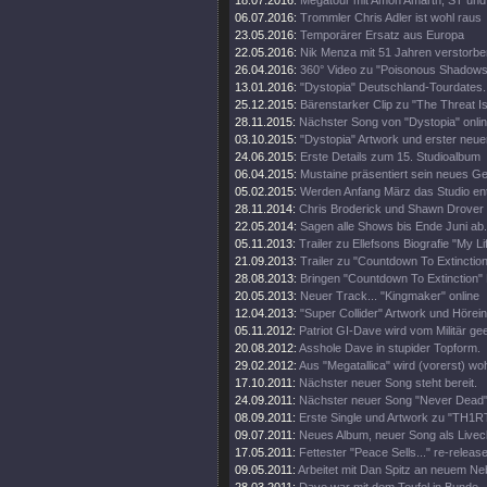
18.07.2016:
Megatour mit Amon Amarth, ST und
06.07.2016:
Trommler Chris Adler ist wohl raus
23.05.2016:
Temporärer Ersatz aus Europa
22.05.2016:
Nik Menza mit 51 Jahren verstorbe
26.04.2016:
360° Video zu "Poisonous Shadows
13.01.2016:
"Dystopia" Deutschland-Tourdates.
25.12.2015:
Bärenstarker Clip zu "The Threat Is
28.11.2015:
Nächster Song von "Dystopia" onli
03.10.2015:
"Dystopia" Artwork und erster neue
24.06.2015:
Erste Details zum 15. Studioalbum
06.04.2015:
Mustaine präsentiert sein neues Ge
05.02.2015:
Werden Anfang März das Studio en
28.11.2014:
Chris Broderick und Shawn Drover 
22.05.2014:
Sagen alle Shows bis Ende Juni ab.
05.11.2013:
Trailer zu Ellefsons Biografie "My Li
21.09.2013:
Trailer zu "Countdown To Extinction
28.08.2013:
Bringen "Countdown To Extinction" 
20.05.2013:
Neuer Track... "Kingmaker" online
12.04.2013:
"Super Collider" Artwork und Hörei
05.11.2012:
Patriot GI-Dave wird vom Militär gee
20.08.2012:
Asshole Dave in stupider Topform.
29.02.2012:
Aus "Megatallica" wird (vorerst) wohl
17.10.2011:
Nächster neuer Song steht bereit.
24.09.2011:
Nächster neuer Song "Never Dead" 
08.09.2011:
Erste Single und Artwork zu "TH1
09.07.2011:
Neues Album, neuer Song als Livecl
17.05.2011:
Fettester "Peace Sells..." re-release
09.05.2011:
Arbeitet mit Dan Spitz an neuem Ne