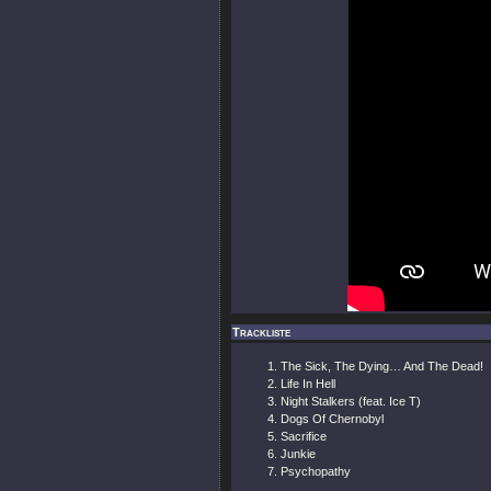
Trackliste
The Sick, The Dying… And The Dead!
Life In Hell
Night Stalkers (feat. Ice T)
Dogs Of Chernobyl
Sacrifice
Junkie
Psychopathy