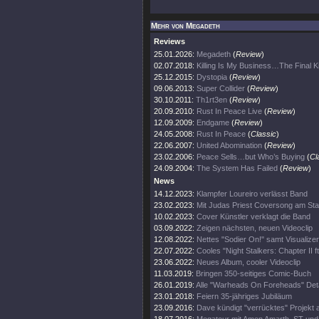
Mehr von Megadeth
Reviews
25.01.2026:
Megadeth
(
Review
)
02.07.2018:
Killing Is My Business…The Final Ki
25.12.2015:
Dystopia
(
Review
)
09.06.2013:
Super Collider
(
Review
)
30.10.2011:
Th1rt3en
(
Review
)
20.09.2010:
Rust In Peace Live
(
Review
)
12.09.2009:
Endgame
(
Review
)
24.05.2008:
Rust In Peace
(
Classic
)
22.06.2007:
United Abomination
(
Review
)
23.02.2006:
Peace Sells…but Who’s Buying
(
Cl
24.09.2004:
The System Has Failed
(
Review
)
News
14.12.2023:
Klampfer Loureiro verlässt Band
23.02.2023:
Mit Judas Priest Coversong am Sta
10.02.2023:
Cover Künstler verklagt die Band
03.09.2022:
Zeigen nächsten, neuen Videoclip
12.08.2022:
Nettes "Sodier On!" samt Visualizer
22.07.2022:
Cooles "Night Stalkers: Chapter II ft
23.06.2022:
Neues Album, cooler Videoclip
11.03.2019:
Bringen 350-seitiges Comic-Buch
26.01.2019:
Alle "Warheads On Foreheads" Deta
23.01.2018:
Feiern 35-jähriges Jubiläum
23.09.2016:
Dave kündigt "verrücktes" Projekt 