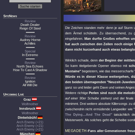
SiteNews
Review
Death Dealer
Die Zeichen standen mehr denn je auf Sturm 
Reign Of Steel
dem Ärmel schütteln. Zu überraschend, zu 
Review
eingefahren.
Man durfte Großes erhoffen u
Audrey Horne
Achilles
hat auch zwischen den Zeilen noch einige 
dann nicht kurzerhand auch etwas belanglos
Special
In Extremo
Wirklich schade, denn
der Beginn der mittler
Review
So kann titelgebende Opener ebenso mit
sch
North Sea Echoes
How To Cast A Shadow
Mustaine"
begeistern, wie das messerscharfe
Würde es in dieser Klasse weitergehen, 
Review
Ignition
den beiden überragenden
"Neuzeit-Juwelen
All Will Die
ganz so und leider geht Dave und seinen Angeste
Weitere richtige
Perlen sind noch die melod
Upcoming Live
auf einer 90er Scheibe stehen)
und der finale
Graz
mitnimmt. Drei weitere absolute Killersongs zu 
Wolfmother
Innsbruck
zwischendrin nicht ermüdende Langweiler wie
Wolfmother
The Dying…And The Dead"
tatsächlich d
Dinkelsbühl
Meisterwerk. Als solches geht die Scheibe somit
Arch Enemy (+21)
Arch Enemy (+21)
Arch Enemy (+21)
MEGADETH
-Fans aller Generationen fre
München